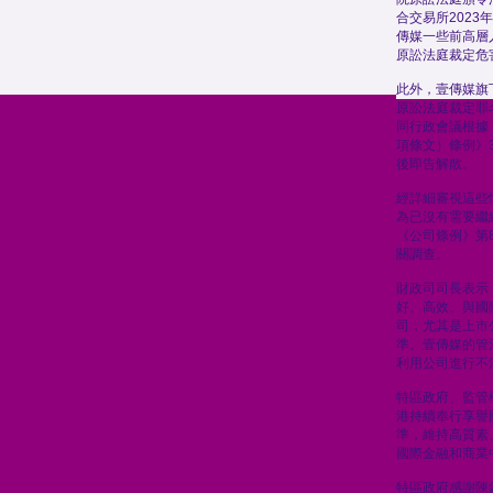
合交易所2023
傳媒一些前高層人
原訟法庭裁定危
此外，壹傳媒旗
原訟法庭裁定罪
同行政會議根據
項條文）條例》
後即告解散。
經詳細審視這些
為已沒有需要繼
《公司條例》第8
關調查。
財政司司長表示
好、高效、與國
司，尤其是上市
準。壹傳媒的管
利用公司進行不
特區政府、監管
港持續奉行享譽
準，維持高質素
國際金融和商業
特區政府感謝陳