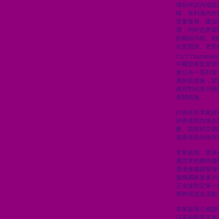
簡化申請內地從
疇，有利海內外
質量發展、建設
遇，同時也將鞏
的樞紐功能。相
在更開放、更堅
\";s:7:\"summary\
中國證券監督管
會公布一系列進
展的新措施，鞏
政府對此表示熱
有關措施。
行政長官李家超
持香港和內地企
數、期貨和交易
進香港與內地市
李家超指，香港
通世界的獨特優
香港會繼續發揮
服務國家發展大
正全速制定第一
和跨境資金流動
李家超衷心感謝
以來的堅實支持