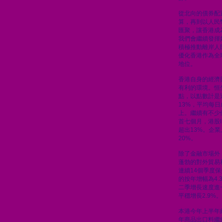
從北向的債券配
算，再到以人民
匯聚，讓香港成
我們會繼續發揮
積極推動離岸人
優化香港作為全
地位。
香港自身的經濟
有利的環境。恒生
點，以點數計是
13%，平均每日
上。繼續有不少
首七個月，港股
超出13%。企
20%。
除了金融市場外
蓬勃的對外貿易
連續14個季度
的按年增幅為4
二季增長速度進一
平穩增長2.9%。
本港今年上半年
年商品出口料繼