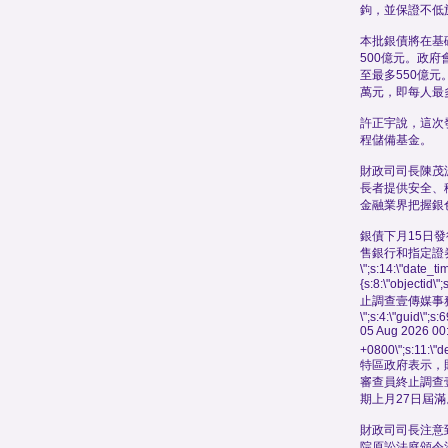
鉤，並保證不低於
本批銀債將在基
500億元。政
至最多550億元
萬元，即每人最
許正宇說，這次
程儲備基金。
財政司司長陳茂
長者提供安全、
金融業界把握銀
銀債下月15日
售銀行和指定證
\";s:14:\"date_t
{s:8:\"objectid\
止調查壹傳媒事
\";s:4:\"guid\"
05 Aug 2026 00
+0800\";s:11:\"de
特區政府表示，
審查員終止調查
期上月27日屆滿
財政司司長注意到
院原訟法庭頒令