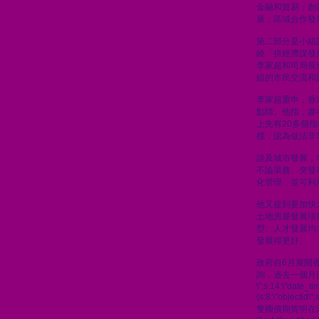
金融和貿易；創
展；區域合作發
第二部分是小組
繞「拼經濟謀發
李家超和司局長
組的市民交流和
李家超重申，香
點睛。他指，參
上先有20多個
標，認為做法非
談及城市發展，
不論渠務、突發
化管理，並可利
他又提到要加快
土地房屋發展項
型、人才發展均
發展得更好。
政府自6月展開
詢，過去一個月
\";s:14:\"date_t
{s:8:\"objectid\
隻國債期貨明在