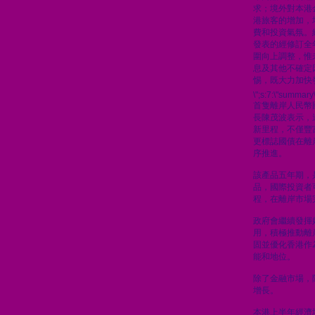
求；境外對本港
港旅客的增加，
費和投資氣氛。
發表的經修訂全
圍向上調整，惟
息及其他不確定
惕，既大力加快
\";s:7:\"summary\
首隻離岸人民幣
長陳茂波表示，
新里程，不僅豐
更標誌國債在離
序推進。
該產品五年期，
品，國際投資者
程，在離岸市場
政府會繼續發揮
用，積極推動離
固並優化香港作
能和地位。
除了金融市場，
增長。
本港上半年經濟