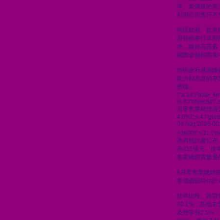
準。壹傳媒的管
利用公司進行不
特區政府、監管
港持續奉行享譽
準，維持高質素
國際金融和商業
特區政府感謝陳
能力和高度的專
厥職。
\";s:14:\"date_t
{s:8:\"objectid\"
月零售業銷貨值
4.6%\";s:4:\"gu
04 Aug 2026 00
+0800\";s:11:\"de
政府統計處公布
為315億元，按
售業總銷貨數量的
6月零售業總銷貨
售價值臨時估計為
按年比較，珠寶
20.1%；其他
及煙草升2.5%