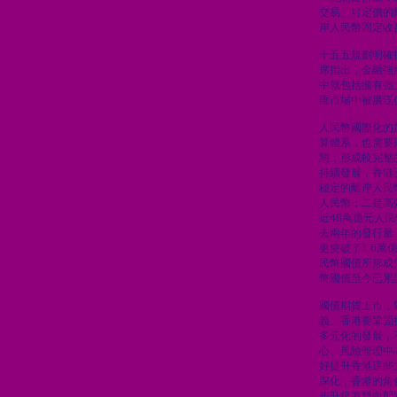
交易、可定價的
岸人民幣固定收
十五五規劃明確
席指出，金融強
中就包括擁有強
匯市場中被廣泛
人民幣國際化的
算體系，也需要
態，形成較完整
持續發展，香港
穩定的離岸人民
人民幣；二是高
近48萬億元人
去兩年的發行量
更突破了1.6
民幣國債所形成
幣國債至今已累計
國債期貨上市，
義。香港要鞏固
多元化的發展，
心、風險管理中
好提升香港這些
深化，香港的角
步升級為雙向配