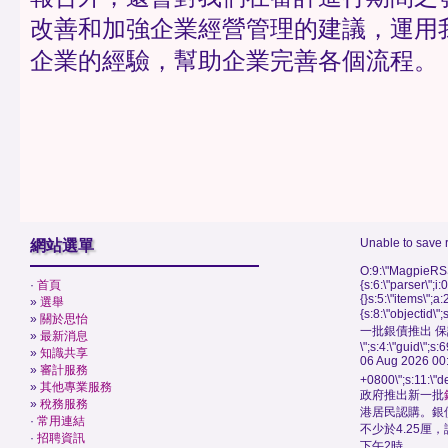
改善和加強企業經營管理的建議，運用
企業的經驗，幫助企業完善各個流程。
Unable to save 
網站選單
O:9:\"MagpieRSS
·
首頁
{s:6:\"parser\";i:
{}s:5:\"items\";a:
»
選舉
{s:8:\"objectid\
»
關於思怡
一批銀債推出 保
»
最新消息
\";s:4:\"guid\"
»
知識共享
06 Aug 2026 00
»
審計服務
+0800\";s:11:\"de
»
其他專業服務
政府推出新一批
»
稅務服務
港居民認購。銀
·
常用連結
不少於4.25厘
·
招聘資訊
下午2時。