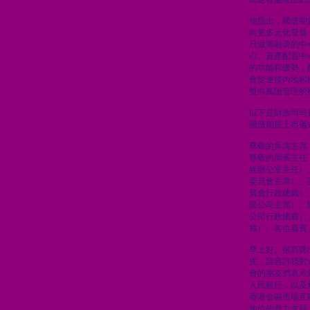
他指出，國債期
向更多元化發展
只做籌融資的中
心、資產配置中
的功能和優勢，
會從連接內地和
雙向風險管理的
以下是財政司司
國債期貨上市儀
尊敬的吳清主席
尊敬的周霽主任
絡辦公室主任）
委員會主席）、
員會行政總裁）
限公司主席）、
公司行政總裁）
裁）、各位嘉賓
早上好。很高興
先，請容許我對
會的朋友們表示
人民銀行，以及
香港金融市場互
地位的鼎力支持