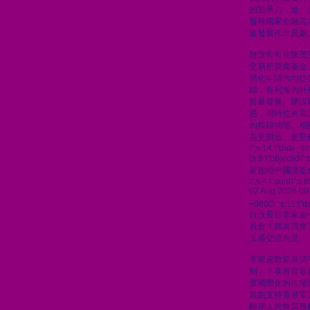
的競爭力，進一
服務國家金融高
遠發展作出貢獻
財政司司長陳茂
交易所買賣基金
簡化申請內地從
疇，有利海內外
質量發展、建設
遇，同時也將鞏
的樞紐功能。相
在更開放、更堅
\";s:14:\"date_t
{s:8:\"objectid\
家超晤中國證監
\";s:4:\"guid\"
02 Aug 2026 00
+0800\";s:11:\"de
行政長官李家超
員會主席吳清會
互通交流意見。
李家超歡迎吳清
制」下享有背靠
度國際化的市場
規劃支持香港鞏
離岸人民幣業務