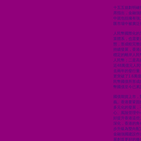
十五五規劃明確
席指出，金融強
中就包括擁有強
匯市場中被廣泛
人民幣國際化的
算體系，也需要
態，形成較完整
持續發展，香港
穩定的離岸人民
人民幣；二是高
近48萬億元人
去兩年的發行量
更突破了1.6
民幣國債所形成
幣國債至今已累計
國債期貨上市，
義。香港要鞏固
多元化的發展，
心、風險管理中
好提升香港這些
深化，香港的角
步升級為雙向配
金融強國建設作
展創造更好的條