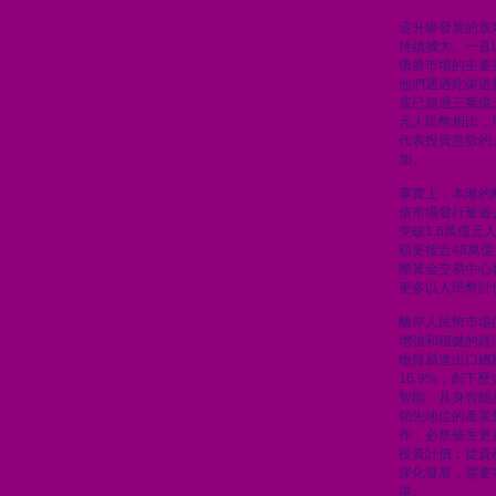
這升級發展的底
持續擴大。一直
債券市場的主要
他們通過此渠道
底已超過三萬億元
元人民幣相比，
代表投資意欲的
加。
事實上，本港的
債市場發行量過
突破1.6萬億
額更接近48萬
際黃金交易中心
更多以人民幣計
離岸人民幣市場
增強和穩健的經
物貿易進出口總
16.9%，創下
智能、具身智能
領先地位的產業
作，必然催生更
投資計價；從資
深化發展，需要
撐。