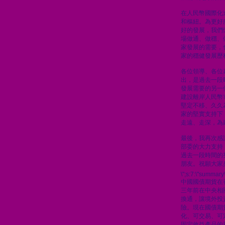
在人民幣國際化
和樞紐。為更好
好的發展，我們
場做通、做穩、
家發展的需要，
家的穩健發展歷
各位領導、各位
出，是過去一段
發展需要的另一
建設離岸人民幣
堅定不移、久久
家的堅實支持下
走遠、走深，為
最後，我再次感
部委的大力支持
過去一段時間的
朋友。祝願大家
\";s:7:\"summary\
中國國債期貨在
三年前在中央相
換通，讓境外投
險。現在國債期
化、可交易、可
固定收益產品的