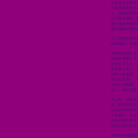
向更多元化發展
只做籌融資的中
心、資產配置中
的功能和優勢，
會從連接內地和
雙向風險管理的
以下是財政司司
國債期貨上市儀
尊敬的吳清主席
尊敬的周霽主任
絡辦公室主任）
委員會主席）、
員會行政總裁）
限公司主席）、
公司行政總裁）
裁）、各位嘉賓
早上好。很高興
先，請容許我對
會的朋友們表示
人民銀行，以及
香港金融市場互
地位的鼎力支持
國債期貨從醞釀