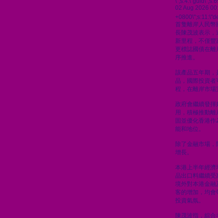
\";s:4:\"guid\"
02 Aug 2026 00
+0800\";s:11:\"de
首隻離岸人民幣
長陳茂波表示，
新里程，不僅豐
更標誌國債在離
序推進。
該產品五年期，
品，國際投資者
程，在離岸市場
政府會繼續發揮
用，積極推動離
固並優化香港作
能和地位。
除了金融市場，
增長。
本港上半年經濟
品出口料繼續受
境外對本港金融
客的增加，均會
投資氣氛。
陳茂波指，綜合