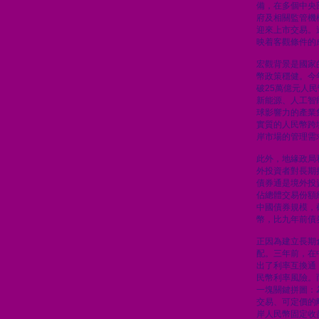
備，在多個中央
府及相關監管機
迎來上市交易。
映着客觀條件的
宏觀背景是國家
幣政策穩健。今
破25萬億元人
新能源、人工智
球影響力的產業
實質的人民幣跨
岸市場的管理需
此外，地緣政局
外投資者對長期
債券通是境外投
佔總體交易份額
中國債券規模，
幣，比九年前債
正因為建立長期
配。三年前，在
出了利率互換通
民幣利率風險。
一塊關鍵拼圖：
交易、可定價的
岸人民幣固定收