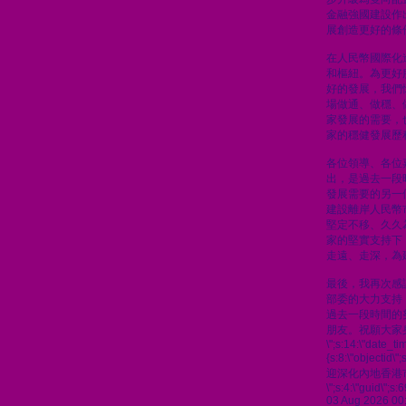
金融強國建設作
展創造更好的條
在人民幣國際化
和樞紐。為更好
好的發展，我們
場做通、做穩、
家發展的需要，
家的穩健發展歷
各位領導、各位
出，是過去一段
發展需要的另一
建設離岸人民幣
堅定不移、久久
家的堅實支持下
走遠、走深，為
最後，我再次感
部委的大力支持
過去一段時間的
朋友。祝願大家
\";s:14:\"date_t
{s:8:\"objectid\
迎深化內地香港
\";s:4:\"guid\"
03 Aug 2026 00