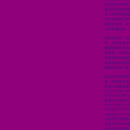
內地債券市場和
產品生態圈的關
岸人民幣業務樞
和內地相關監管
續深化合作，提
人民幣國際化。
李家超表示，特
作，共同推進深
繼續拓展與內地
債券通、跨境理
的投資和風險管
促進金融市場的
國建設貢獻力量
財政司司長陳茂
濂、香港證券及
監會行政總裁梁
\";s:14:\"date_t
{s:8:\"objectid\
家超出席地區諮
\";s:4:\"guid\"
02 Aug 2026 00
+0800\";s:11:\"de
行政長官李家超
規劃及2026
對香港五年規劃