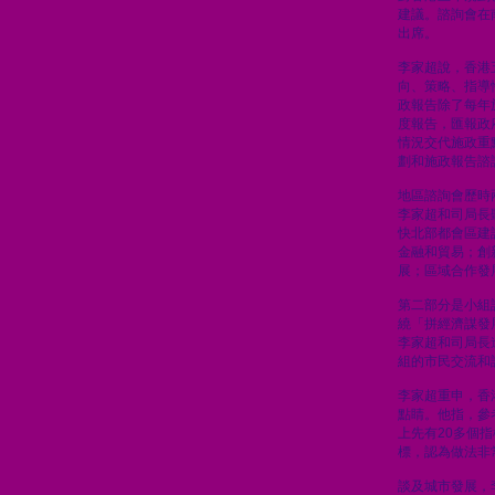
建議。諮詢會在
出席。
李家超說，香港
向、策略、指導
政報告除了每年
度報告，匯報政
情況交代施政重
劃和施政報告諮
地區諮詢會歷時
李家超和司局長
快北部都會區建
金融和貿易；創
展；區域合作發
第二部分是小組
繞「拼經濟謀發
李家超和司局長
組的市民交流和
李家超重申，香
點睛。他指，參
上先有20多個
標，認為做法非
談及城市發展，