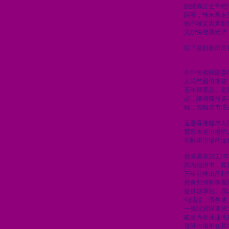
的經修訂全年經
調整，惟未來走
他不確定因素影
力加快發展經濟
以下是財政司司
章
：
在中央相關部委
人民幣國債期貨
五年期產品，是
品，讓國際投資
程，在離岸市場
這是香港離岸人
豐富本港巿場的
在離岸市場的深
債券通在201
與內地債市，其
三年前推出的利
持倉對沖利率風
提供標準化、場
句話說，債券通
一條現貨與期貨
能更高效便捷地
香港市場則在其