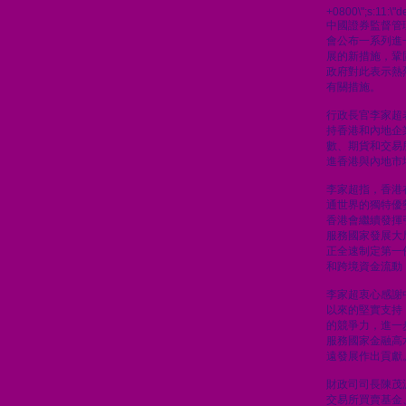
+0800\";s:11:\"de
中國證券監督管
會公布一系列進
展的新措施，鞏
政府對此表示熱
有關措施。
行政長官李家超
持香港和內地企
數、期貨和交易
進香港與內地市
李家超指，香港
通世界的獨特優
香港會繼續發揮
服務國家發展大
正全速制定第一
和跨境資金流動
李家超衷心感謝
以來的堅實支持
的競爭力，進一
服務國家金融高
遠發展作出貢獻
財政司司長陳茂
交易所買賣基金