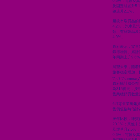
0.6%；電器及
及固定裝置升5.
鏡店升2.1%。
超級市場貨品的
4.2%；汽車及汽
類、有關製品及
4.9%。
政府表示，零售
錄得增長。累計
年同期上升9.6
展望未來，隨着
旅客穩定增加，
\";s:7:\"summary\
政府統計處公布
為315億元，按
售業總銷貨數量的
6月零售業總銷貨
售價值臨時估計為
按年比較，珠寶
20.1%；其他
及煙草升2.5%
0.6%；電器及