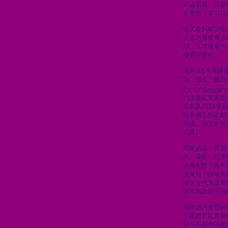
不論渠務、突發
化管理，並可利
他又提到要加快
土地房屋發展項
型、人才發展均
發展得更好。
政府自6月展開
詢，過去一個月
\";s:7:\"summary\
行政長官李家超
規劃及2026
對香港五年規劃
建議。諮詢會在
出席。
李家超說，香港
向、策略、指導
政報告除了每年
度報告，匯報政
情況交代施政重
劃和施政報告諮
地區諮詢會歷時
李家超和司局長
快北部都會區建