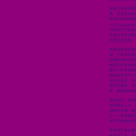
財政司司長陳茂
濂、香港證券及
監會行政總裁梁
\";s:7:\"summary\
行政長官李家超
員會主席吳清會
互通交流意見。
李家超歡迎吳清
制」下享有背靠
度國際化的市場
規劃支持香港鞏
離岸人民幣業務
際風險管理中心
個五年規劃，會
家發展機遇，持
展，服務國家金
李家超說，環球
需求穩步上升，
活動的中樞，擁
池，一直積極推
展等多個關鍵領
香港明日推出國
險管理工具，李