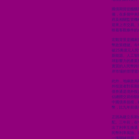
國債期貨從醞釀
備，在多個中央
府及相關監管機
迎來上市交易。
映着客觀條件的
宏觀背景是國家
幣政策穩健。今
破25萬億元人
新能源、人工智
球影響力的產業
實質的人民幣跨
岸市場的管理需
此外，地緣政局
外投資者對長期
債券通是境外投
佔總體交易份額
中國債券規模，
幣，比九年前債
正因為建立長期
配。三年前，在
出了利率互換通
民幣利率風險。
一塊關鍵拼圖：