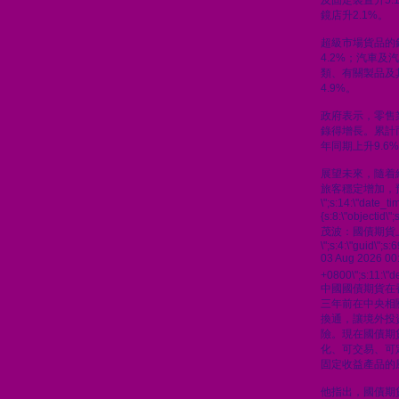
及固定裝置升5.
鏡店升2.1%。
超級市場貨品的
4.2%；汽車及汽
類、有關製品及
4.9%。
政府表示，零售
錄得增長。累計
年同期上升9.6
展望未來，隨着
旅客穩定增加，
\";s:14:\"date_t
{s:8:\"objectid\
茂波：國債期貨
\";s:4:\"guid\"
03 Aug 2026 00
+0800\";s:11:\"de
中國國債期貨在
三年前在中央相
換通，讓境外投
險。現在國債期
化、可交易、可
固定收益產品的
他指出，國債期