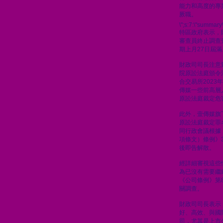
能力和高度的專
厥職。
\";s:7:\"summary\
特區政府表示，
審查員終止調查
期上月27日屆滿
財政司司長注意到
院原訟法庭頒令
合交易所2023
傳媒一些前高層人
原訟法庭裁定危
此外，壹傳媒旗
原訟法庭裁定罪
同行政會議根據
項條文）條例》
後即告解散。
經詳細審視這些
為已沒有需要繼
《公司條例》第8
關調查。
財政司司長表示
好、高效、與國
司，尤其是上市