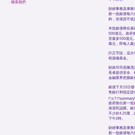
·
聯系我們
財經事務及庫務
新一批銀債每六
鉤，並保證不低於
本批銀債將在基
500億元。政
至最多550億元
萬元，即每人最
許正宇說，這次
程儲備基金。
財政司司長陳茂
長者提供安全、
金融業界把握銀
銀債下月15日
售銀行和指定證
\";s:7:\"summary\
政府推出新一批
港居民認購。銀
不少於4.25厘
下午2時。
財經事務及庫務
新一批銀債每六