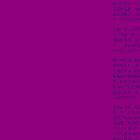
際風險管理中心
個五年規劃，會
家發展機遇，持
展，服務國家金
李家超說，環球
需求穩步上升，
活動的中樞，擁
池，一直積極推
展等多個關鍵領
香港明日推出國
險管理工具，李
內地債券市場和
產品生態圈的關
岸人民幣業務樞
和內地相關監管
續深化合作，提
人民幣國際化。
李家超表示，特
作，共同推進深
繼續拓展與內地
債券通、跨境理
的投資和風險管
促進金融市場的
國建設貢獻力量