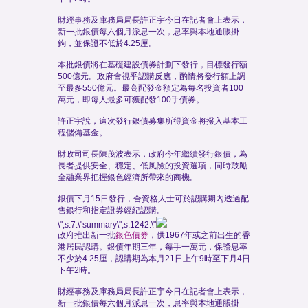
財經事務及庫務局局長許正宇今日在記者會上表示，
新一批銀債每六個月派息一次，息率與本地通脹掛
鉤，並保證不低於4.25厘。
本批銀債將在基礎建設債券計劃下發行，目標發行額
500億元。政府會視乎認購反應，酌情將發行額上調
至最多550億元。最高配發金額定為每名投資者100
萬元，即每人最多可獲配發100手債券。
許正宇說，這次發行銀債募集所得資金將撥入基本工
程儲備基金。
財政司司長陳茂波表示，政府今年繼續發行銀債，為
長者提供安全、穩定、低風險的投資選項，同時鼓勵
金融業界把握銀色經濟所帶來的商機。
銀債下月15日發行，合資格人士可於認購期內透過配
售銀行和指定證券經紀認購。
\";s:7:\"summary\";s:1242:\"
政府推出新一批
銀色債券
，供1967年或之前出生的香
港居民認購。銀債年期三年，每手一萬元，保證息率
不少於4.25厘，認購期為本月21日上午9時至下月4日
下午2時。
財經事務及庫務局局長許正宇今日在記者會上表示，
新一批銀債每六個月派息一次，息率與本地通脹掛