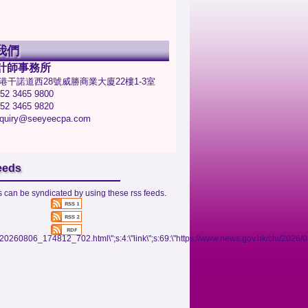
我們
計師事務所
港干諾道西28號威勝商業大廈22樓1-3室
2 3465 9800
2 3465 9820
uiry@seeyeecpa.com
eeds
 can be syndicated by using these rss feeds.
06/20260806_174812_702.html\";s:4:\"link\";s:69:\"https://www.news.gov.hk/chi/202