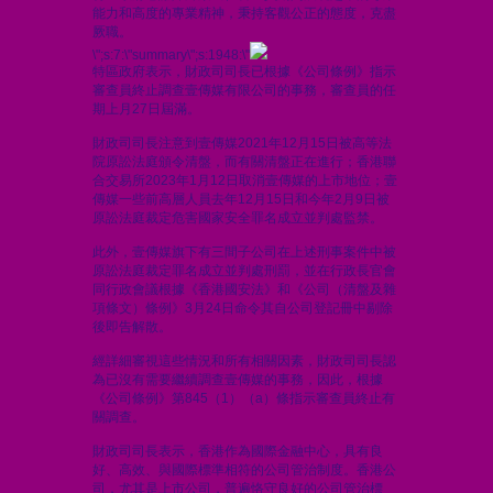
能力和高度的專業精神，秉持客觀公正的態度，克盡
厥職。
\";s:7:\"summary\";s:1948:\"
特區政府表示，財政司司長已根據《公司條例》指示
審查員終止調查壹傳媒有限公司的事務，審查員的任
期上月27日屆滿。
財政司司長注意到壹傳媒2021年12月15日被高等法
院原訟法庭頒令清盤，而有關清盤正在進行；香港聯
合交易所2023年1月12日取消壹傳媒的上市地位；壹
傳媒一些前高層人員去年12月15日和今年2月9日被
原訟法庭裁定危害國家安全罪名成立並判處監禁。
此外，壹傳媒旗下有三間子公司在上述刑事案件中被
原訟法庭裁定罪名成立並判處刑罰，並在行政長官會
同行政會議根據《香港國安法》和《公司（清盤及雜
項條文）條例》3月24日命令其自公司登記冊中剔除
後即告解散。
經詳細審視這些情況和所有相關因素，財政司司長認
為已沒有需要繼續調查壹傳媒的事務，因此，根據
《公司條例》第845（1）（a）條指示審查員終止有
關調查。
財政司司長表示，香港作為國際金融中心，具有良
好、高效、與國際標準相符的公司管治制度。香港公
司，尤其是上市公司，普遍恪守良好的公司管治標