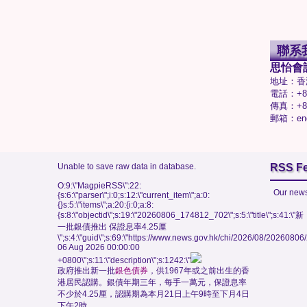
聯系
思怡會
地址：香
電話：+85
傳真：+85
郵箱：enq
Unable to save raw data in database.
RSS F
O:9:\"MagpieRSS\":22:
Our news
{s:6:\"parser\";i:0;s:12:\"current_item\";a:0:
{}s:5:\"items\";a:20:{i:0;a:8:
{s:8:\"objectid\";s:19:\"20260806_174812_702\";s:5:\"title\";s:41:\"新
一批銀債推出 保證息率4.25厘
\";s:4:\"guid\";s:69:\"https://www.news.gov.hk/chi/2026/08/202608
06 Aug 2026 00:00:00
+0800\";s:11:\"description\";s:1242:\"
政府推出新一批
銀色債券
，供1967年或之前出生的香
港居民認購。銀債年期三年，每手一萬元，保證息率
不少於4.25厘，認購期為本月21日上午9時至下月4日
下午2時。