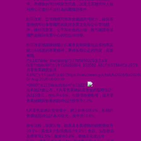
準。壹傳媒的管治和財政問題，以及其高層管理人員
利用公司進行不法行為純屬個別事件。
特區政府、監管機構和商界會繼續共同努力，確保香
港持續奉行享譽國際的良好企業文化和公司管治標
準，維持高質素、公平和有效的市場，致力維護香港
國際金融和商業中心的地位和信譽。
特區政府感謝陳錦榮出任審查員期間展現超卓的專業
能力和高度的專業精神，秉持客觀公正的態度，克盡
厥職。
\";s:14:\"date_timestamp\";i:1785859200;}i:2;a:8:
{s:8:\"objectid\";s:19:\"20260804_163502_851\";s:5:\"title\";s:29:\"6
月零售業銷貨值升
4.6%\";s:4:\"guid\";s:69:\"https://www.news.gov.hk/chi/2026/08/20
04 Aug 2026 00:00:00
+0800\";s:11:\"description\";s:1322:\"
政府統計處公布，6月零售業總銷貨價值的臨時估計
為315億元，按年升4.6%。扣除價格變動後，該月零
售業總銷貨數量的臨時估計按年升2.3%。
6月零售業總銷貨價值中，網上銷售佔9.4%，相關銷
售價值臨時估計為30億元，按年升11.6%。
按年比較，珠寶首飾、鐘表及名貴禮物的銷貨價值升
20.1%；其他未分類消費品升9.3%；食品、酒類飲品
及煙草升2.5%；服裝升0.8%；藥物及化妝品升