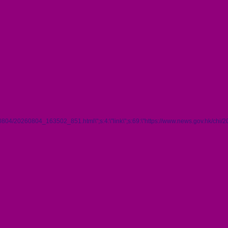
260804/20260804_163502_851.html\";s:4:\"link\";s:69:\"https://www.news.gov.hk/ch