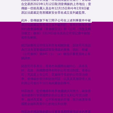
合交易所2023年1月12日取消壹傳媒的上市地位；壹
傳媒一些前高層人員去年12月15日和今年2月9日被
原訟法庭裁定危害國家安全罪名成立並判處監禁。
此外，壹傳媒旗下有三間子公司在上述刑事案件中被
原訟法庭裁定罪名成立並判處刑罰，並在行政長官會
同行政會議根據《香港國安法》和《公司（清盤及雜
項條文）條例》3月24日命令其自公司登記冊中剔除
後即告解散。
經詳細審視這些情況和所有相關因素，財政司司長認
為已沒有需要繼續調查壹傳媒的事務，因此，根據
《公司條例》第845（1）（a）條指示審查員終止有
關調查。
財政司司長表示，香港作為國際金融中心，具有良
好、高效、與國際標準相符的公司管治制度。香港公
司，尤其是上市公司，普遍恪守良好的公司管治標
準。壹傳媒的管治和財政問題，以及其高層管理人員
利用公司進行不法行為純屬個別事件。
特區政府、監管機構和商界會繼續共同努力，確保香
港持續奉行享譽國際的良好企業文化和公司管治標
準，維持高質素、公平和有效的市場，致力維護香港
國際金融和商業中心的地位和信譽。
特區政府感謝陳錦榮出任審查員期間展現超卓的專業