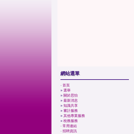
網站選單
·
首頁
»
選舉
»
關於思怡
»
最新消息
»
知識共享
»
審計服務
»
其他專業服務
»
稅務服務
·
常用連結
·
招聘資訊