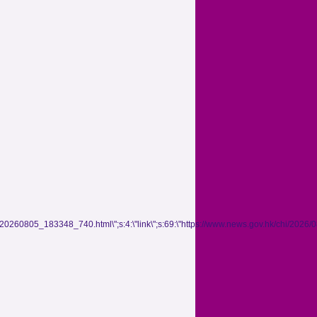
05/20260805_183348_740.html\";s:4:\"link\";s:69:\"https://www.news.gov.hk/chi/20