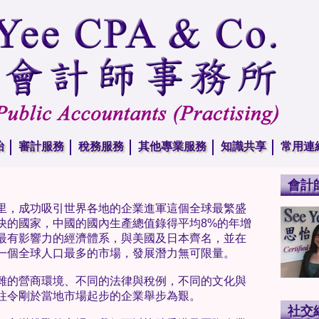
怡
審計服務
稅務服務
其他專業服務
知識共享
常用連
會計
里，成功吸引世界各地的企業進軍這個全球最繁盛
快的國家，中國的國內生產總值錄得平均8%的年增
最有影響力的經濟體系，與美國及日本齊名，並在
一個全球人口最多的市場，發展潛力無可限量。
雜的營商環境、不同的法律與稅例，不同的文化與
往令剛於當地市場起步的企業舉步為艱。
社交