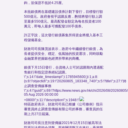
鉤，並保證不低於4.25厘。
本批銀債將在基礎建設債券計劃下發行，目標發行額
500億元。政府會視乎認購反應，酌情將發行額上調
至最多550億元。最高配發金額定為每名投資者100
萬元，即每人最多可獲配發100手債券。
許正宇說，這次發行銀債募集所得資金將撥入基本工
程儲備基金。
財政司司長陳茂波表示，政府今年繼續發行銀債，為
長者提供安全、穩定、低風險的投資選項，同時鼓勵
金融業界把握銀色經濟所帶來的商機。
銀債下月15日發行，合資格人士可於認購期內透過配
售銀行和指定證券經紀認購。
\";s:14:\"date_timestamp\";i:1785945600;}i:1;a:8:
{s:8:\"objectid\";s:19:\"20260805_183348_740\";s:5:\"title\";s:27:\"終
止調查壹傳媒事務
\";s:4:\"guid\";s:69:\"https://www.news.gov.hk/chi/2026/08/202608
05 Aug 2026 00:00:00
+0800\";s:11:\"description\";s:1948:\"
特區政府表示，財政司司長已根據《公司條例》指示
審查員終止調查壹傳媒有限公司的事務，審查員的任
期上月27日屆滿。
財政司司長注意到壹傳媒2021年12月15日被高等法
院原訟法庭頒令清盤，而有關清盤正在進行；香港聯