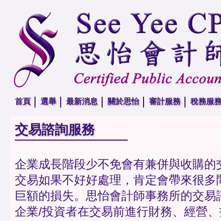
首頁
選舉
最新消息
關於思怡
審計服務
稅務服
交易諮詢服務
企業成長階段少不免會有兼併與收購的
交易如果不好好處理，肯定會帶來很多
巨額的損失。思怡會計師事務所的交易
企業/投資者在交易前進行財務、經營