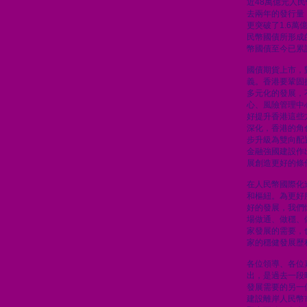
近48萬億元人
去兩年的發行量
更突破了1.6
民幣國債所形成
幣國債至今已累計
國債期貨上市，
義。香港要鞏固
多元化的發展，
心、風險管理中
好提升香港這些
深化，香港的角
步升級為雙向配
金融強國建設作
展創造更好的條
在人民幣國際化
和樞紐。為更好
好的發展，我們
場做通、做穩、
家發展的需要，
家的穩健發展歷
各位領導、各位
出，是過去一段
發展需要的另一
建設離岸人民幣