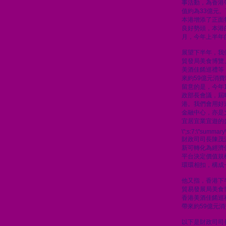
事活動，為香港
值約為33億元
本港增添了正面
良好勢頭，本港
月，今年上半年的
展望下半年，我
貿發局美食博覽
美酒佳餚巡禮等
來約59億元消
留意的是，今年
政部長會議，屆
港。我們會用好
金融中心，亦是
宜居宜業宜遊的
\";s:7:\"summary\
財政司司長陳茂
新可轉化為經濟
平台決定價值規
環環相扣，構成
他又指，香港下
貿易發展局美食
香港美酒佳餚巡
帶來約59億元
以下是財政司司