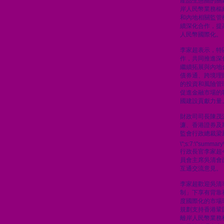
產品生態圈的關
岸人民幣業務樞
和內地相關監管
續深化合作，提
人民幣國際化。
李家超表示，特
作，共同推進深
繼續拓展與內地
債券通、跨境理
的投資和風險管
促進金融市場的
國建設貢獻力量
財政司司長陳茂
濂、香港證券及
監會行政總裁梁
\";s:7:\"summary\
行政長官李家超
員會主席吳清會
互通交流意見。
李家超歡迎吳清
制」下享有背靠
度國際化的市場
規劃支持香港鞏
離岸人民幣業務