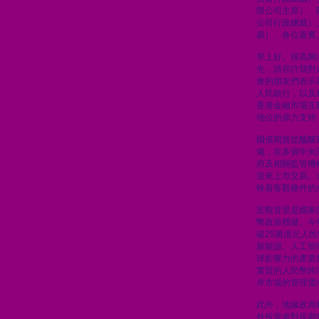
限公司主席）、
公司行政總裁）
裁）、各位嘉賓
早上好。很高興
先，請容許我對
會的朋友們表示
人民銀行，以及
香港金融市場互
地位的鼎力支持
國債期貨從醞釀
備，在多個中央
府及相關監管機
迎來上市交易。
映着客觀條件的
宏觀背景是國家
幣政策穩健。今
破25萬億元人
新能源、人工智
球影響力的產業
實質的人民幣跨
岸市場的管理需
此外，地緣政局
外投資者對長期