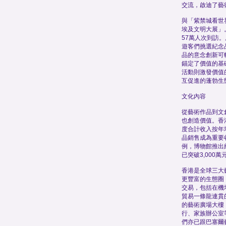
交流，啟迪了藝
與「紫禁城看世
埃及文明大展」
57萬人次到訪
遊客們挑選紀念
品的意念創新可
錨定了價值的基
活動則激發價值
互促進的蓬勃生
文化內容
從藝術作品到文
也創造價值。香
度合計收入按年
品銷售成為重要
例，博物館推出
已突破3,000萬
香港是全球三大
更豐富的生態圈
交易，包括在機
貿易一條龍連貫
的藝術廣場大樓
行、家族辦公室
們亦已跟巴塞爾