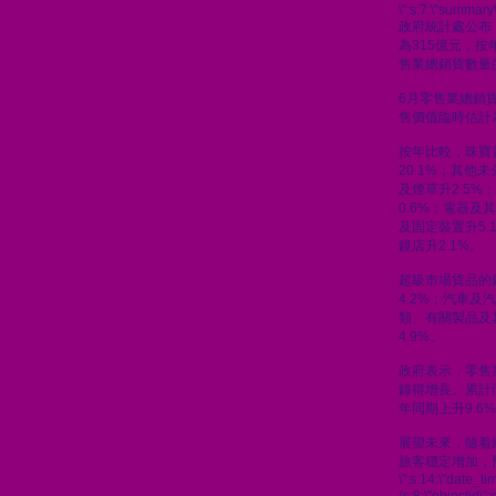
\";s:7:\"summary\
政府統計處公布
為315億元，按
售業總銷貨數量的
6月零售業總銷貨
售價值臨時估計為
按年比較，珠寶
20.1%；其他
及煙草升2.5%
0.6%；電器及
及固定裝置升5.
鏡店升2.1%。
超級市場貨品的
4.2%；汽車及汽
類、有關製品及
4.9%。
政府表示，零售
錄得增長。累計
年同期上升9.6
展望未來，隨着
旅客穩定增加，
\";s:14:\"date_t