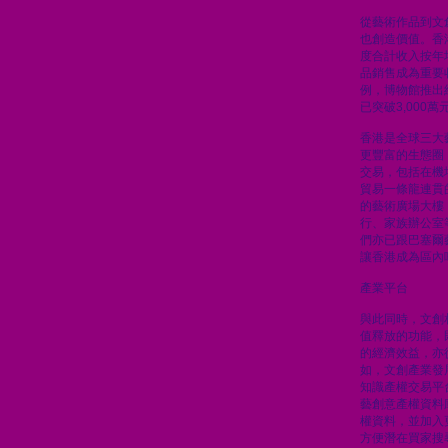
從藝術作品到文
也創造價值。香
度合計收入按年
品銷售成為重要
例，博物館推出
已突破3,000萬
香港是全球三大
更豐富的生態圈
交易，包括在機
貿易一條龍連貫
的藝術廣場大樓
行、家族辦公室
們亦已跟巴塞爾
讓香港成為區內
產業平台
與此同時，文創
值釋放的功能，
的經濟效益，亦
如，文創產業發
知識產權交易平
藝創意產權資料
權資料，並加入
方便潛在買家搜