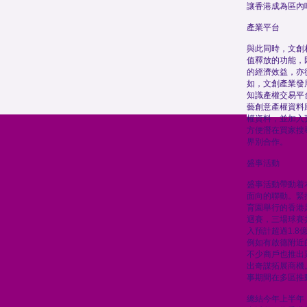
讓香港成為區內
產業平台
與此同時，文創
值釋放的功能，
的經濟效益，亦
如，文創產業發
知識產權交易平
藝創意產權資料
權資料，並加入
方便潛在買家搜
界別合作。
盛事活動
盛事活動帶動着
面向的聯動。緊
育園舉行的香港足
迴賽，三場球賽
入預計超過1.
例如有啟德附近
不少商戶也推出
出奇謀拓展商機
事期間在多區推
總結今年上半年，