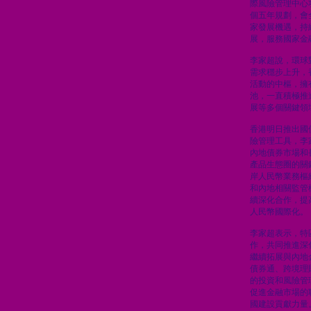
際風險管理中心
個五年規劃，會
家發展機遇，持
展，服務國家金
李家超說，環球
需求穩步上升，
活動的中樞，擁
池，一直積極推
展等多個關鍵領
香港明日推出國
險管理工具，李
內地債券市場和
產品生態圈的關
岸人民幣業務樞
和內地相關監管
續深化合作，提
人民幣國際化。
李家超表示，特
作，共同推進深
繼續拓展與內地
債券通、跨境理
的投資和風險管
促進金融市場的
國建設貢獻力量