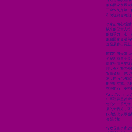
香港會繼續發揮
服務國家發展大
正全速制定第一
和跨境資金流動
李家超衷心感謝
以來的堅實支持
的競爭力，進一
服務國家金融高
遠發展作出貢獻
財政司司長陳茂
交易所買賣基金
簡化申請內地從
疇，有利海內外
質量發展、建設
遇，同時也將鞏
的樞紐功能。相
在更開放、更堅
\";s:7:\"summary\
中國證券監督管
會公布一系列進
展的新措施，鞏
政府對此表示熱
有關措施。
行政長官李家超