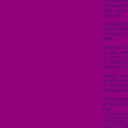
原訟法庭裁定罪
同行政會議根據
項條文）條例》
後即告解散。
經詳細審視這些
為已沒有需要繼
《公司條例》第8
關調查。
財政司司長表示
好、高效、與國
司，尤其是上市
準。壹傳媒的管
利用公司進行不
特區政府、監管
港持續奉行享譽
準，維持高質素
國際金融和商業
特區政府感謝陳
能力和高度的專
厥職。
\";s:14:\"date_t
{s:8:\"objectid\"
月零售業銷貨值
4.6%\";s:4:\"gu