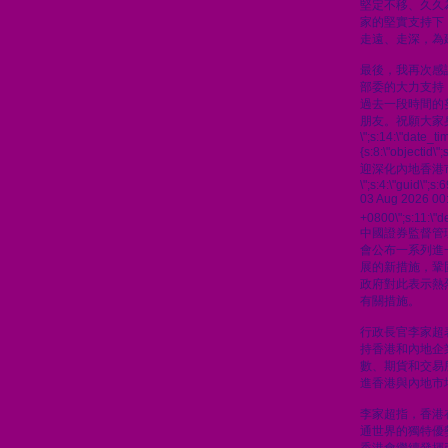
堅定不移、久久
家的堅實支持下
走遠、走深，為
最後，我再次感
部委的大力支持
過去一段時間的
朋友。祝願大家
\";s:14:\"date_t
{s:8:\"objectid\
迎深化內地香港
\";s:4:\"guid\"
03 Aug 2026 00
+0800\";s:11:\"de
中國證券監督管
會公布一系列進
展的新措施，鞏
政府對此表示熱
有關措施。
行政長官李家超
持香港和內地企
數、期貨和交易
進香港與內地市
李家超指，香港
通世界的獨特優