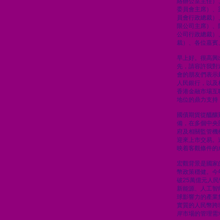
絡辦公室主任）
委員會主席）、
員會行政總裁）
限公司主席）、
公司行政總裁）
裁）、各位嘉賓
早上好。很高興
先，請容許我對
會的朋友們表示
人民銀行，以及
香港金融市場互
地位的鼎力支持
國債期貨從醞釀
備，在多個中央
府及相關監管機
迎來上市交易。
映着客觀條件的
宏觀背景是國家
幣政策穩健。今
破25萬億元人
新能源、人工智
球影響力的產業
實質的人民幣跨
岸市場的管理需