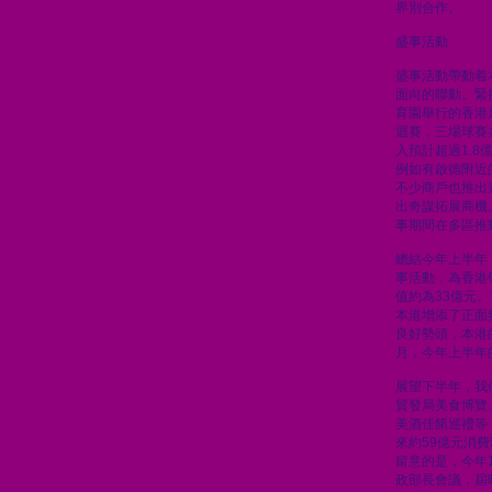
界別合作。
盛事活動
盛事活動帶動着
面向的聯動。緊
育園舉行的香港足
迴賽，三場球賽
入預計超過1.
例如有啟德附近
不少商戶也推出
出奇謀拓展商機
事期間在多區推
總結今年上半年，
事活動，為香港
值約為33億元
本港增添了正面
良好勢頭，本港
月，今年上半年的
展望下半年，我
貿發局美食博覽
美酒佳餚巡禮等
來約59億元消
留意的是，今年
政部長會議，屆