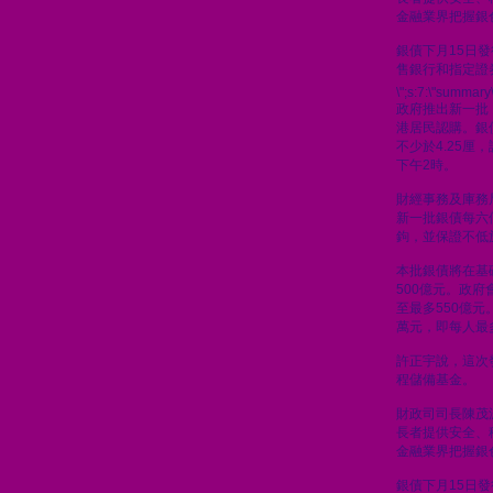
金融業界把握銀
銀債下月15日
售銀行和指定證
\";s:7:\"summary\
政府推出新一批
港居民認購。銀
不少於4.25厘
下午2時。
財經事務及庫務
新一批銀債每六
鉤，並保證不低於
本批銀債將在基
500億元。政
至最多550億元
萬元，即每人最
許正宇說，這次
程儲備基金。
財政司司長陳茂
長者提供安全、
金融業界把握銀
銀債下月15日