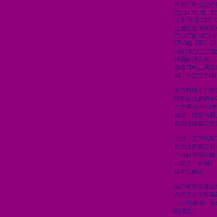
售銀行和指定證
\";s:14:\"date_t
{s:8:\"objectid\
止調查壹傳媒事
\";s:4:\"guid\"
05 Aug 2026 00
+0800\";s:11:\"de
特區政府表示，
審查員終止調查
期上月27日屆滿
財政司司長注意到
院原訟法庭頒令
合交易所2023
傳媒一些前高層人
原訟法庭裁定危
此外，壹傳媒旗
原訟法庭裁定罪
同行政會議根據
項條文）條例》
後即告解散。
經詳細審視這些
為已沒有需要繼
《公司條例》第8
關調查。