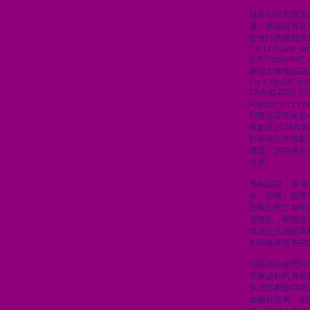
財政司司長陳茂
濂、香港證券及
監會行政總裁梁
\";s:14:\"date_t
{s:8:\"objectid\
家超出席地區諮
\";s:4:\"guid\"
02 Aug 2026 00
+0800\";s:11:\"de
行政長官李家超
規劃及2026
對香港五年規劃
建議。諮詢會在
出席。
李家超說，香港
向、策略、指導
政報告除了每年
度報告，匯報政
情況交代施政重
劃和施政報告諮
地區諮詢會歷時
李家超和司局長
快北部都會區建
金融和貿易；創