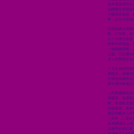
債券通是境外投
佔總體交易份額
中國債券規模，
幣，比九年前債
正因為建立長期
配。三年前，在
出了利率互換通
民幣利率風險。
一塊關鍵拼圖：
交易、可定價的
岸人民幣固定收
十五五規劃明確
席指出，金融強
中就包括擁有強
匯市場中被廣泛
人民幣國際化的
算體系，也需要
態，形成較完整
持續發展，香港
穩定的離岸人民
人民幣；二是高
近48萬億元人
去兩年的發行量
更突破了1.6