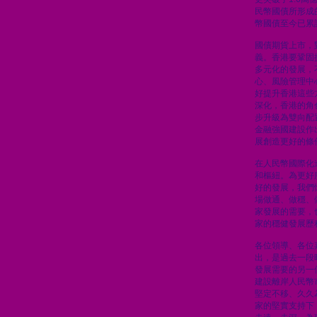
民幣國債所形成
幣國債至今已累計
國債期貨上市，
義。香港要鞏固
多元化的發展，
心、風險管理中
好提升香港這些
深化，香港的角
步升級為雙向配
金融強國建設作
展創造更好的條
在人民幣國際化
和樞紐。為更好
好的發展，我們
場做通、做穩、
家發展的需要，
家的穩健發展歷
各位領導、各位
出，是過去一段
發展需要的另一
建設離岸人民幣
堅定不移、久久
家的堅實支持下