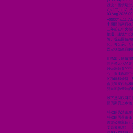
{s:8:\"objectid\
茂波：國債期貨
\";s:4:\"guid\"
03 Aug 2026 00
+0800\";s:11:\"de
中國國債期貨在
三年前在中央相
換通，讓境外投
險。現在國債期
化、可交易、可
固定收益產品的
他指出，國債期
向更多元化發展
只做籌融資的中
心、資產配置中
的功能和優勢，
會從連接內地和
雙向風險管理的
以下是財政司司
國債期貨上市儀
尊敬的吳清主席
尊敬的周霽主任
絡辦公室主任）
委員會主席）、
員會行政總裁）