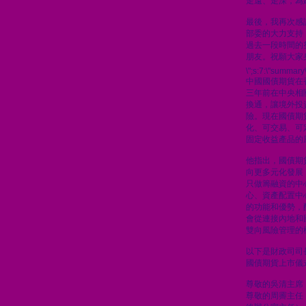
走遠、走深，為
最後，我再次感
部委的大力支持
過去一段時間的
朋友。祝願大家
\";s:7:\"summary\
中國國債期貨在
三年前在中央相
換通，讓境外投
險。現在國債期
化、可交易、可
固定收益產品的
他指出，國債期
向更多元化發展
只做籌融資的中
心、資產配置中
的功能和優勢，
會從連接內地和
雙向風險管理的
以下是財政司司
國債期貨上市儀
尊敬的吳清主席
尊敬的周霽主任