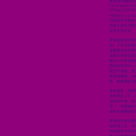
家超晤中國證監
\";s:4:\"guid\"
02 Aug 2026 00
+0800\";s:11:\"de
行政長官李家超
員會主席吳清會
互通交流意見。
李家超歡迎吳清
制」下享有背靠
度國際化的市場
規劃支持香港鞏
離岸人民幣業務
際風險管理中心
個五年規劃，會
家發展機遇，持
展，服務國家金
李家超說，環球
需求穩步上升，
活動的中樞，擁
池，一直積極推
展等多個關鍵領
香港明日推出國
險管理工具，李
內地債券市場和