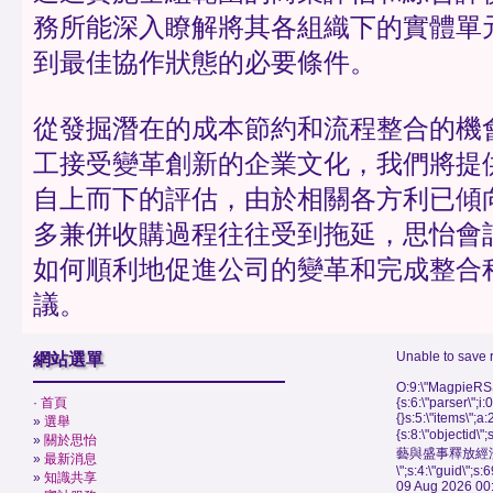
務所能深入瞭解將其各組織下的實體單
到最佳協作狀態的必要條件。
從發掘潛在的成本節約和流程整合的機
工接受變革創新的企業文化，我們將提
自上而下的評估，由於相關各方利已傾
多兼併收購過程往往受到拖延，思怡會
如何順利地促進公司的變革和完成整合
議。
Unable to save 
網站選單
O:9:\"MagpieRSS
·
首頁
{s:6:\"parser\";i:
{}s:5:\"items\";a:
»
選舉
{s:8:\"objectid\
»
關於思怡
藝與盛事釋放經
»
最新消息
\";s:4:\"guid\"
»
知識共享
09 Aug 2026 00