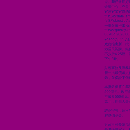
港。我們會用好
金融中心，亦是
宜居宜業宜遊的
\";s:14:\"date_t
{s:8:\"objectid\
一批銀債推出 保
\";s:4:\"guid\"
06 Aug 2026 00
+0800\";s:11:\"de
政府推出新一批
港居民認購。銀
不少於4.25厘
下午2時。
財經事務及庫務
新一批銀債每六
鉤，並保證不低於
本批銀債將在基
500億元。政
至最多550億元
萬元，即每人最
許正宇說，這次
程儲備基金。
財政司司長陳茂
長者提供安全、