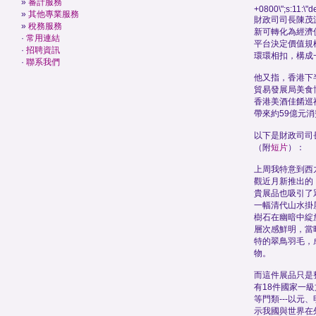
»
審計服務
+0800\";s:11:\"de
»
其他專業服務
財政司司長陳茂
»
稅務服務
新可轉化為經濟
·
常用連結
平台決定價值規
·
招聘資訊
環環相扣，構成
·
聯系我們
他又指，香港下
貿易發展局美食
香港美酒佳餚巡
帶來約59億元
以下是財政司司
（附
短片
）：
上周我特意到西
觀近月新推出的
貴展品也吸引了
一幅清代山水掛
樹石在幽暗中綻
層次感鮮明，當
特的翠鳥羽毛，
物。
而這件展品只是
有18件國家一
等門類---以元
示我國與世界在