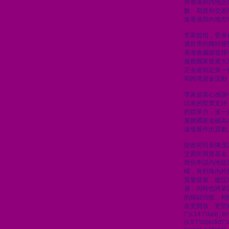
持香港和內地企
數、期貨和交易
進香港與內地市
李家超指，香港
通世界的獨特優
香港會繼續發揮
服務國家發展大
正全速制定第一
和跨境資金流動
李家超衷心感謝
以來的堅實支持
的競爭力，進一
服務國家金融高
遠發展作出貢獻
財政司司長陳茂
交易所買賣基金
簡化申請內地從
疇，有利海內外
質量發展、建設
遇，同時也將鞏
的樞紐功能。相
在更開放、更堅
\";s:14:\"date_t
{s:8:\"objectid\