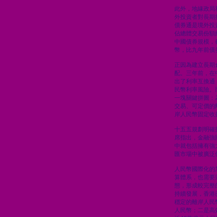
此外，地緣政局
外投資者對長期
債券通是境外投
佔總體交易份額
中國債券規模，
幣，比九年前債
正因為建立長期
配。三年前，在
出了利率互換通
民幣利率風險。
一塊關鍵拼圖：
交易、可定價的
岸人民幣固定收
十五五規劃明確
席指出，金融強
中就包括擁有強
匯市場中被廣泛
人民幣國際化的
算體系，也需要
態，形成較完整
持續發展，香港
穩定的離岸人民
人民幣；二是高