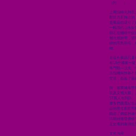
（附
短片
）：
上周我特意到西
觀近月新推出的
貴展品也吸引了
一幅清代山水掛
樹石在幽暗中綻
層次感鮮明，當
特的翠鳥羽毛，
物。
而這件展品只是
有18件國家一
等門類---以元
示我國與世界在
交流，啟迪了藝
與「紫禁城看世
埃及文明大展」
57萬人次到訪
遊客們挑選紀念
品的意念創新可
錨定了價值的基
活動則激發價值
互促進的蓬勃生
文化內容