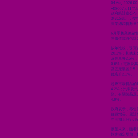
04 Aug 2026 00
+0800\";s:11:\"de
政府統計處公布
為315億元，按
售業總銷貨數量的
6月零售業總銷貨
售價值臨時估計為
按年比較，珠寶
20.1%；其他
及煙草升2.5%
0.6%；電器及
及固定裝置升5.
鏡店升2.1%。
超級市場貨品的
4.2%；汽車及汽
類、有關製品及
4.9%。
政府表示，零售
錄得增長。累計
年同期上升9.6
展望未來，隨着
旅客穩定增加，