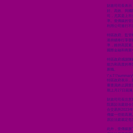
財政司司長表示
好、高效、與國
司，尤其是上市
準。壹傳媒的管
利用公司進行不
特區政府、監管
港持續奉行享譽
準，維持高質素
國際金融和商業
特區政府感謝陳
能力和高度的專
厥職。
\";s:7:\"summary\
特區政府表示，
審查員終止調查
期上月27日屆滿
財政司司長注意到
院原訟法庭頒令
合交易所2023
傳媒一些前高層人
原訟法庭裁定危
此外，壹傳媒旗