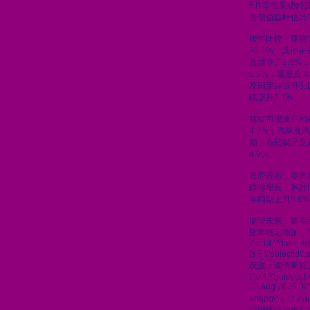
6月零售業總銷貨
售價值臨時估計為
按年比較，珠寶
20.1%；其他
及煙草升2.5%
0.6%；電器及
及固定裝置升5.
鏡店升2.1%。
超級市場貨品的
4.2%；汽車及汽
類、有關製品及
4.9%。
政府表示，零售
錄得增長。累計
年同期上升9.6
展望未來，隨着
旅客穩定增加，
\";s:14:\"date_t
{s:8:\"objectid\
茂波：國債期貨
\";s:4:\"guid\"
03 Aug 2026 00
+0800\";s:11:\"de