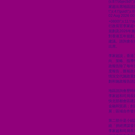
{s:8:\"objectid\
家超出席地區諮
\";s:4:\"guid\"
02 Aug 2026 00
+0800\";s:11:\"de
行政長官李家超
規劃及2026
對香港五年規劃
建議。諮詢會在
出席。
李家超說，香港
向、策略、指導
政報告除了每年
度報告，匯報政
情況交代施政重
劃和施政報告諮
地區諮詢會歷時
李家超和司局長
快北部都會區建
金融和貿易；創
展；區域合作發
第二部分是小組
繞「拼經濟謀發
李家超和司局長