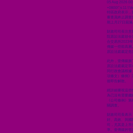
05 Aug 2026 00
+0800\";s:11:\"de
特區政府表示，
審查員終止調查
期上月27日屆滿
財政司司長注意到
院原訟法庭頒令
合交易所2023
傳媒一些前高層人
原訟法庭裁定危
此外，壹傳媒旗
原訟法庭裁定罪
同行政會議根據
項條文）條例》
後即告解散。
經詳細審視這些
為已沒有需要繼
《公司條例》第8
關調查。
財政司司長表示
好、高效、與國
司，尤其是上市
準。壹傳媒的管