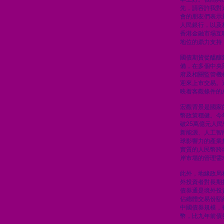
先，請容許我對
會的朋友們表示
人民銀行，以及
香港金融市場互
地位的鼎力支持
國債期貨從醞釀
備，在多個中央
府及相關監管機
迎來上市交易。
映着客觀條件的
宏觀背景是國家
幣政策穩健。今
破25萬億元人
新能源、人工智
球影響力的產業
實質的人民幣跨
岸市場的管理需
此外，地緣政局
外投資者對長期
債券通是境外投
佔總體交易份額
中國債券規模，
幣，比九年前債