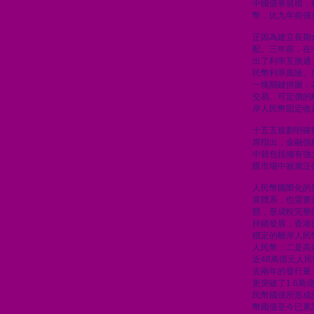
中國債券規模，
幣，比九年前債
正因為建立長期
配。三年前，在
出了利率互換通
民幣利率風險。
一塊關鍵拼圖：
交易、可定價的
岸人民幣固定收
十五五規劃明確
席指出，金融強
中就包括擁有強
匯市場中被廣泛
人民幣國際化的
算體系，也需要
態，形成較完整
持續發展，香港
穩定的離岸人民
人民幣；二是高
近48萬億元人
去兩年的發行量
更突破了1.6
民幣國債所形成
幣國債至今已累計