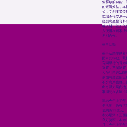
值釋放的功能，
的經濟效益，亦
如，文創產業發
知識產權交易平
藝創意產權資料
權資料，並加入
方便潛在買家搜
界別合作。
盛事活動
盛事活動帶動着
面向的聯動。緊
育園舉行的香港足
迴賽，三場球賽
入預計超過1.
例如有啟德附近
不少商戶也推出
出奇謀拓展商機
事期間在多區推
總結今年上半年，
事活動，為香港
值約為33億元
本港增添了正面
良好勢頭，本港
月，今年上半年的