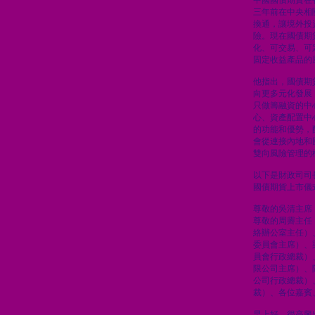
中國國債期貨在
三年前在中央相
換通，讓境外投
險。現在國債期
化、可交易、可
固定收益產品的
他指出，國債期
向更多元化發展
只做籌融資的中
心、資產配置中
的功能和優勢，
會從連接內地和
雙向風險管理的
以下是財政司司
國債期貨上市儀
尊敬的吳清主席
尊敬的周霽主任
絡辦公室主任）
委員會主席）、
員會行政總裁）
限公司主席）、
公司行政總裁）
裁）、各位嘉賓
早上好。很高興