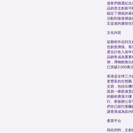
遊客們挑選紀念
品的意念創新可
錨定了價值的基
活動則激發價值
互促進的蓬勃生
文化內容
從藝術作品到文
也創造價值。香
度合計收入按年
品銷售成為重要
例，博物館推出
已突破3,000萬
香港是全球三大
更豐富的生態圈
交易，包括在機
貿易一條龍連貫
的藝術廣場大樓
行、家族辦公室
們亦已跟巴塞爾
讓香港成為區內
產業平台
與此同時，文創