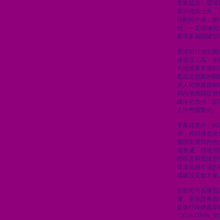
李家超說，環球
需求穩步上升，
活動的中樞，擁
池，一直積極推
展等多個關鍵領
香港明日推出國
險管理工具，李
內地債券市場和
產品生態圈的關
岸人民幣業務樞
和內地相關監管
續深化合作，提
人民幣國際化。
李家超表示，特
作，共同推進深
繼續拓展與內地
債券通、跨境理
的投資和風險管
促進金融市場的
國建設貢獻力量
財政司司長陳茂
濂、香港證券及
監會行政總裁梁
\";s:14:\"date_t