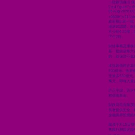
一批銀債推出 保
\";s:4:\"guid\"
06 Aug 2026 00
+0800\";s:11:\"de
政府推出新一批
港居民認購。銀
不少於4.25厘
下午2時。
財經事務及庫務
新一批銀債每六
鉤，並保證不低於
本批銀債將在基
500億元。政
至最多550億元
萬元，即每人最
許正宇說，這次
程儲備基金。
財政司司長陳茂
長者提供安全、
金融業界把握銀
銀債下月15日
售銀行和指定證