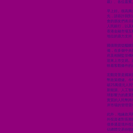
裁）、各位嘉賓
早上好。很高興
先，請容許我對
會的朋友們表示
人民銀行，以及
香港金融市場互
地位的鼎力支持
國債期貨從醞釀
備，在多個中央
府及相關監管機
迎來上市交易。
映着客觀條件的
宏觀背景是國家
幣政策穩健。今
破25萬億元人
新能源、人工智
球影響力的產業
實質的人民幣跨
岸市場的管理需
此外，地緣政局
外投資者對長期
債券通是境外投
佔總體交易份額