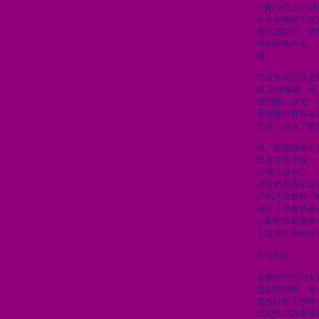
一幅清代山水掛
樹石在幽暗中綻
層次感鮮明，當
特的翠鳥羽毛，
物。
而這件展品只是
有18件國家一
等門類---以元
示我國與世界在
交流，啟迪了藝
與「紫禁城看世
埃及文明大展」
57萬人次到訪
遊客們挑選紀念
品的意念創新可
錨定了價值的基
活動則激發價值
互促進的蓬勃生
文化內容
從藝術作品到文
也創造價值。香
度合計收入按年
品銷售成為重要