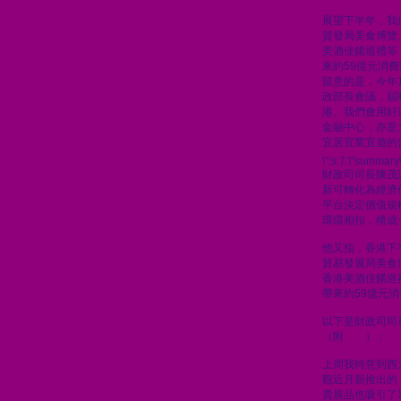
展望下半年，我
貿發局美食博覽
美酒佳餚巡禮等
來約59億元消
留意的是，今年
政部長會議，屆
港。我們會用好
金融中心，亦是
宜居宜業宜遊的
\";s:7:\"summary\
財政司司長陳茂
新可轉化為經濟
平台決定價值規
環環相扣，構成
他又指，香港下
貿易發展局美食
香港美酒佳餚巡
帶來約59億元
以下是財政司司
（附
短片
）：
上周我特意到西
觀近月新推出的
貴展品也吸引了