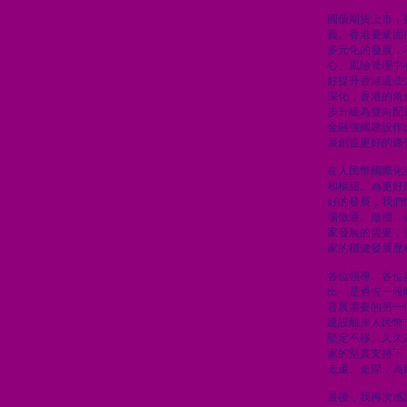
國債期貨上市，
義。香港要鞏固
多元化的發展，
心、風險管理中
好提升香港這些
深化，香港的角
步升級為雙向配
金融強國建設作
展創造更好的條
在人民幣國際化
和樞紐。為更好
好的發展，我們
場做通、做穩、
家發展的需要，
家的穩健發展歷
各位領導、各位
出，是過去一段
發展需要的另一
建設離岸人民幣
堅定不移、久久
家的堅實支持下
走遠、走深，為
最後，我再次感