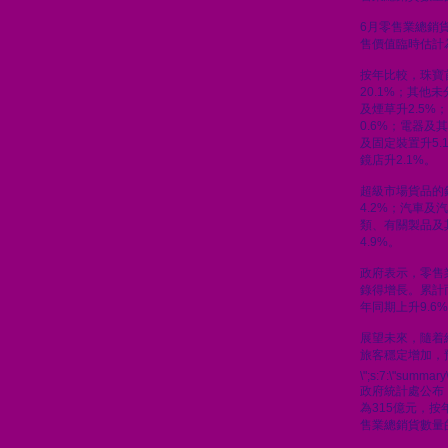
6月零售業總銷貨
售價值臨時估計為
按年比較，珠寶
20.1%；其他
及煙草升2.5%
0.6%；電器及
及固定裝置升5.
鏡店升2.1%。
超級市場貨品的
4.2%；汽車及汽
類、有關製品及
4.9%。
政府表示，零售
錄得增長。累計
年同期上升9.6
展望未來，隨着
旅客穩定增加，
\";s:7:\"summary\
政府統計處公布
為315億元，按
售業總銷貨數量的