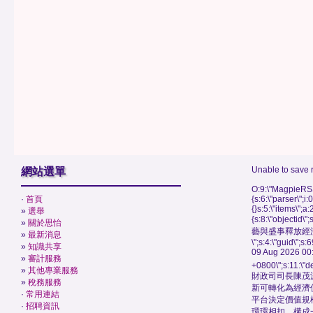
Unable to save 
網站選單
O:9:\"MagpieRSS
·
首頁
{s:6:\"parser\";i:
{}s:5:\"items\";a:
»
選舉
{s:8:\"objectid\
»
關於思怡
藝與盛事釋放經
»
最新消息
\";s:4:\"guid\"
»
知識共享
09 Aug 2026 00
»
審計服務
+0800\";s:11:\"de
»
其他專業服務
財政司司長陳茂
»
稅務服務
新可轉化為經濟
·
常用連結
平台決定價值規
·
招聘資訊
環環相扣，構成