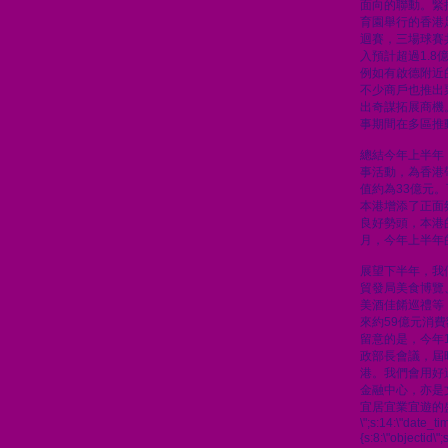
面向的聯動。緊
育園舉行的香港足
迴賽，三場球賽
入預計超過1.
例如有啟德附近
不少商戶也推出
出奇謀拓展商機
事期間在多區推
總結今年上半年，
事活動，為香港
值約為33億元
本港增添了正面
良好勢頭，本港
月，今年上半年的
展望下半年，我
貿發局美食博覽
美酒佳餚巡禮等
來約59億元消
留意的是，今年
政部長會議，屆
港。我們會用好
金融中心，亦是
宜居宜業宜遊的
\";s:14:\"date_t
{s:8:\"objectid\