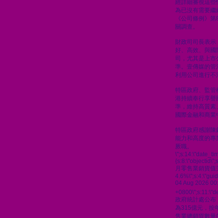
經詳細審視這些
為已沒有需要繼
《公司條例》第8
關調查。
財政司司長表示
好、高效、與國
司，尤其是上市
準。壹傳媒的管
利用公司進行不
特區政府、監管
港持續奉行享譽
準，維持高質素
國際金融和商業
特區政府感謝陳
能力和高度的專
厥職。
\";s:14:\"date_t
{s:8:\"objectid\"
月零售業銷貨值
4.6%\";s:4:\"gu
04 Aug 2026 00
+0800\";s:11:\"de
政府統計處公布
為315億元，按
售業總銷貨數量的