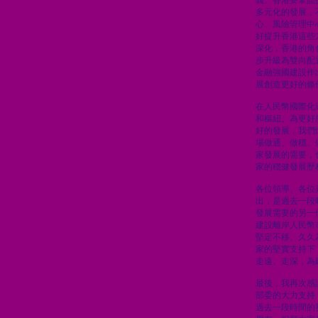
義。香港要鞏固
多元化的發展，
心、風險管理中
好提升香港這些
深化，香港的角
步升級為雙向配
金融強國建設作
展創造更好的條
在人民幣國際化
和樞紐。為更好
好的發展，我們
場做通、做穩、
家發展的需要，
家的穩健發展歷
各位領導、各位
出，是過去一段
發展需要的另一
建設離岸人民幣
堅定不移、久久
家的堅實支持下
走遠、走深，為
最後，我再次感
部委的大力支持
過去一段時間的