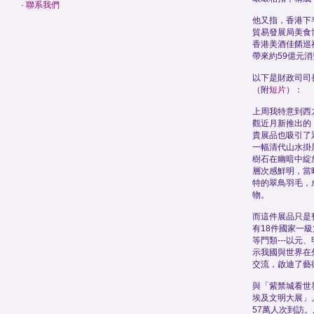
·
聯系我們
他又指，香港下
貿易發展局美食
香港美酒佳餚巡
帶來約59億元
以下是財政司司
（附
短片
）：
上周我特意到西
觀近月新推出的
貴展品也吸引了
一幅清代山水掛
樹石在幽暗中綻
層次感鮮明，當
特的翠鳥羽毛，
物。
而這件展品只是
有18件國家一
等門類---以元
示我國與世界在
交流，啟迪了藝
與「紫禁城看世
埃及文明大展」
57萬人次到訪