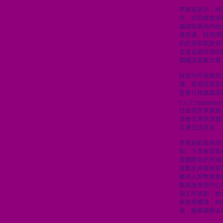
李家超表示，特
作，共同推進深
繼續拓展與內地
債券通、跨境理
的投資和風險管
促進金融市場的
國建設貢獻力量
財政司司長陳茂
濂、香港證券及
監會行政總裁梁
\";s:7:\"summary\
行政長官李家超
員會主席吳清會
互通交流意見。
李家超歡迎吳清
制」下享有背靠
度國際化的市場
規劃支持香港鞏
離岸人民幣業務
際風險管理中心
個五年規劃，會
家發展機遇，持
展，服務國家金