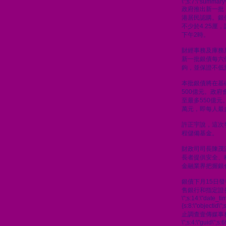
\";s:7:\"summary\
政府推出新一批
港居民認購。銀
不少於4.25厘
下午2時。
財經事務及庫務
新一批銀債每六
鉤，並保證不低於
本批銀債將在基
500億元。政
至最多550億元
萬元，即每人最
許正宇說，這次
程儲備基金。
財政司司長陳茂
長者提供安全、
金融業界把握銀
銀債下月15日
售銀行和指定證
\";s:14:\"date_t
{s:8:\"objectid\
止調查壹傳媒事
\";s:4:\"guid\"