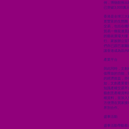
例，博物館推出
已突破3,000萬
香港是全球三大
更豐富的生態圈
交易，包括在機
貿易一條龍連貫
的藝術廣場大樓
行、家族辦公室
們亦已跟巴塞爾
讓香港成為區內
產業平台
與此同時，文創
值釋放的功能，
的經濟效益，亦
如，文創產業發
知識產權交易平
藝創意產權資料
權資料，並加入
方便潛在買家搜
界別合作。
盛事活動
盛事活動帶動着