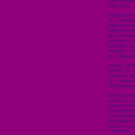
員會主席吳清會
互通交流意見。
李家超歡迎吳清
制」下享有背靠
度國際化的市場
規劃支持香港鞏
離岸人民幣業務
際風險管理中心
個五年規劃，會
家發展機遇，持
展，服務國家金
李家超說，環球
需求穩步上升，
活動的中樞，擁
池，一直積極推
展等多個關鍵領
香港明日推出國
險管理工具，李
內地債券市場和
產品生態圈的關
岸人民幣業務樞
和內地相關監管
續深化合作，提
人民幣國際化。