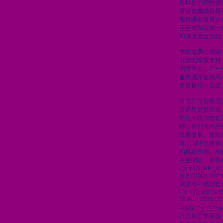
通世界的獨特優
香港會繼續發揮
服務國家發展大
正全速制定第一
和跨境資金流動
李家超衷心感謝
以來的堅實支持
的競爭力，進一
服務國家金融高
遠發展作出貢獻
財政司司長陳茂
交易所買賣基金
簡化申請內地從
疇，有利海內外
質量發展、建設
遇，同時也將鞏
的樞紐功能。相
在更開放、更堅
\";s:14:\"date_t
{s:8:\"objectid\
家超晤中國證監
\";s:4:\"guid\"
02 Aug 2026 00
+0800\";s:11:\"de
行政長官李家超