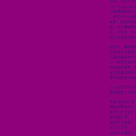
朋友。祝願大家
\";s:7:\"summary\
中國國債期貨在
三年前在中央相
換通，讓境外投
險。現在國債期
化、可交易、可
固定收益產品的
他指出，國債期
向更多元化發展
只做籌融資的中
心、資產配置中
的功能和優勢，
會從連接內地和
雙向風險管理的
以下是財政司司
國債期貨上市儀
尊敬的吳清主席
尊敬的周霽主任
絡辦公室主任）
委員會主席）、
員會行政總裁）
限公司主席）、
公司行政總裁）