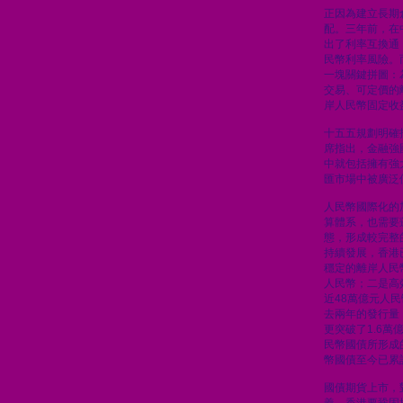
正因為建立長期
配。三年前，在
出了利率互換通
民幣利率風險。
一塊關鍵拼圖：
交易、可定價的
岸人民幣固定收
十五五規劃明確
席指出，金融強
中就包括擁有強
匯市場中被廣泛
人民幣國際化的
算體系，也需要
態，形成較完整
持續發展，香港
穩定的離岸人民
人民幣；二是高
近48萬億元人
去兩年的發行量
更突破了1.6
民幣國債所形成
幣國債至今已累計
國債期貨上市，