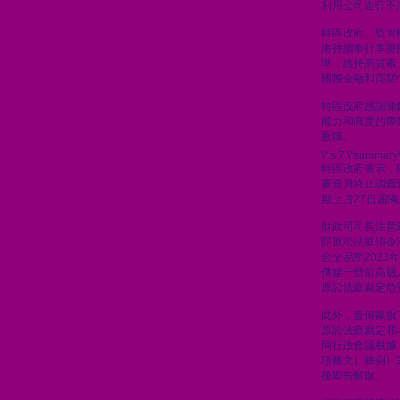
利用公司進行不
特區政府、監管
港持續奉行享譽
準，維持高質素
國際金融和商業
特區政府感謝陳
能力和高度的專
厥職。
\";s:7:\"summary\
特區政府表示，
審查員終止調查
期上月27日屆滿
財政司司長注意到
院原訟法庭頒令
合交易所2023
傳媒一些前高層人
原訟法庭裁定危
此外，壹傳媒旗
原訟法庭裁定罪
同行政會議根據
項條文）條例》
後即告解散。