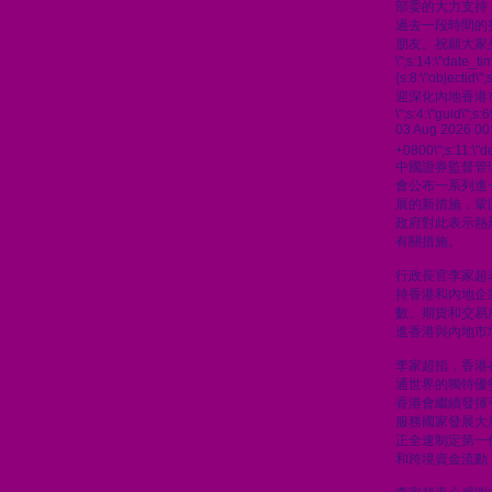
部委的大力支持
過去一段時間的
朋友。祝願大家
\";s:14:\"date_t
{s:8:\"objectid\
迎深化內地香港
\";s:4:\"guid\"
03 Aug 2026 00
+0800\";s:11:\"de
中國證券監督管
會公布一系列進
展的新措施，鞏
政府對此表示熱
有關措施。
行政長官李家超
持香港和內地企
數、期貨和交易
進香港與內地市
李家超指，香港
通世界的獨特優
香港會繼續發揮
服務國家發展大
正全速制定第一
和跨境資金流動