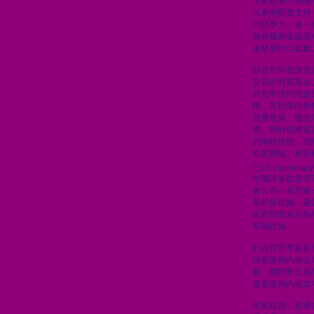
李家超衷心感謝
以來的堅實支持
的競爭力，進一
服務國家金融高
遠發展作出貢獻
財政司司長陳茂
交易所買賣基金
簡化申請內地從
疇，有利海內外
質量發展、建設
遇，同時也將鞏
的樞紐功能。相
在更開放、更堅
\";s:7:\"summary\
中國證券監督管
會公布一系列進
展的新措施，鞏
政府對此表示熱
有關措施。
行政長官李家超
持香港和內地企
數、期貨和交易
進香港與內地市
李家超指，香港