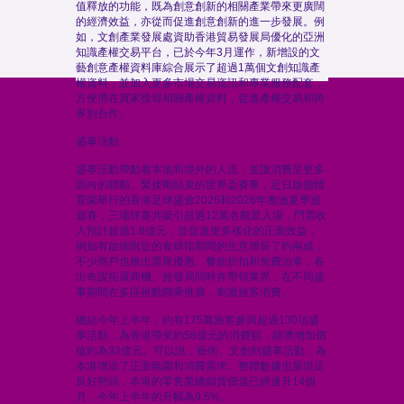
值釋放的功能，既為創意創新的相關產業帶來更廣闊
的經濟效益，亦從而促進創意創新的進一步發展。例
如，文創產業發展處資助香港貿易發展局優化的亞洲
知識產權交易平台，已於今年3月運作，新增設的文
藝創意產權資料庫綜合展示了超過1萬個文創知識產
權資料，並加入更多市場交易資訊和專業服務配套，
方便潛在買家搜尋相關產權資料，促進產權交易和跨
界別合作。
盛事活動
盛事活動帶動着本地和境外的人流，並讓消費呈更多
面向的聯動。緊接剛結束的世界盃賽事，近日啟德體
育園舉行的香港足球盛會2026和2026年奧迪夏季巡
迴賽，三場球賽共吸引超過12萬名觀眾入場，門票收
入預計超過1.8億元，並促進更多樣化的正面效益，
例如有啟德附近的食肆指期間的生意增長了約兩成，
不少商戶也推出票尾優惠、餐飲折扣和免費泊車，各
出奇謀拓展商機。旅發局同時亦帶領業界，在不同盛
事期間在多區推動聯乘推廣，刺激旅客消費。
總結今年上半年，約有175萬旅客參與超過130項盛
事活動，為香港帶來約58億元的消費額，經濟增加價
值約為33億元。可以說，藝術、文創到盛事活動，為
本港增添了正面氛圍和消費需求。整體數據也展現這
良好勢頭，本港的零售業總銷貨價值已經連升14個
月，今年上半年的升幅為9.6%。