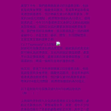
展望下半年，我們將舉辦超過100項盛事活動，包括
貿發局美食博覽、國慶煙花匯演、香港單車節和香港
美酒佳餚巡禮等，預計將吸引逾185萬旅客參加，帶
來約59億元消費額，經濟增加價值約為33億元。值得
留意的是，今年10月香港將首次承辦亞太經合組織財
政部長會議，屆時亞太區的重要政商領袖將雲集香
港。我們會用好這個機會，展示香港既是一流的國際
金融中心，亦是文創、藝術、體育、生活體驗豐富、
宜居宜業宜遊的盛事之都。
\";s:7:\"summary\";s:5376:\"
財政司司長陳茂波在網誌撰文指，藝術展品的意念創
新可轉化為經濟價值。文化內容錨定價值基礎、產業
平台決定價值規模，盛事活動則激發價值釋放，三者
環環相扣，構成一個相互促進的蓬勃生態。
他又指，香港下半年將舉辦逾100項盛事活動，包括
貿易發展局美食博覽、國慶煙花匯演、香港單車節和
香港美酒佳餚巡禮等，預計吸引逾185萬旅客參加，
帶來約59億元消費額，經濟增加價值約為33億元。
以下是財政司司長陳茂波8月9日在網誌發表的
文章
（附
短片
）：
上周我特意到西九文化區的香港故宮文化博物館，參
觀近月新推出的「紫禁城看世界」展覽，當中不少珍
貴展品也吸引了眾多的參觀者駐足欣賞，其中之一是