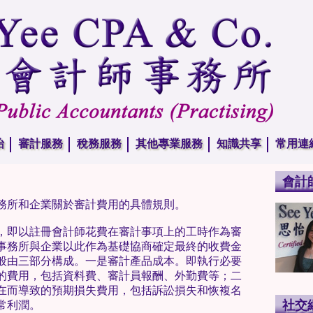
怡
審計服務
稅務服務
其他專業服務
知識共享
常用連
會計
務所和企業關於審計費用的具體規則。
，即以註冊會計師花費在審計事項上的工時作為審
事務所與企業以此作為基礎協商確定最終的收費金
般由三部分構成。一是審計產品成本。即執行必要
的費用，包括資料費、審計員報酬、外勤費等；二
在而導致的預期損失費用，包括訴訟損失和恢複名
社交
常利潤。