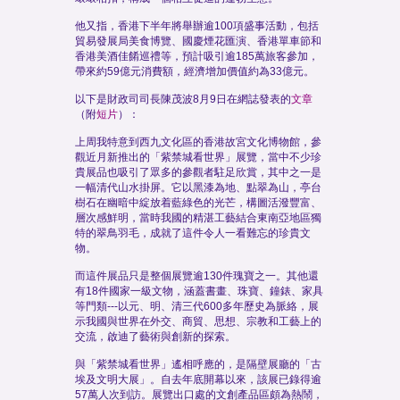
他又指，香港下半年將舉辦逾100項盛事活動，包括
貿易發展局美食博覽、國慶煙花匯演、香港單車節和
香港美酒佳餚巡禮等，預計吸引逾185萬旅客參加，
帶來約59億元消費額，經濟增加價值約為33億元。
以下是財政司司長陳茂波8月9日在網誌發表的
文章
（附
短片
）：
上周我特意到西九文化區的香港故宮文化博物館，參
觀近月新推出的「紫禁城看世界」展覽，當中不少珍
貴展品也吸引了眾多的參觀者駐足欣賞，其中之一是
一幅清代山水掛屏。它以黑漆為地、點翠為山，亭台
樹石在幽暗中綻放着藍綠色的光芒，構圖活潑豐富、
層次感鮮明，當時我國的精湛工藝結合東南亞地區獨
特的翠鳥羽毛，成就了這件令人一看難忘的珍貴文
物。
而這件展品只是整個展覽逾130件瑰寶之一。其他還
有18件國家一級文物，涵蓋書畫、珠寶、鐘錶、家具
等門類---以元、明、清三代600多年歷史為脈絡，展
示我國與世界在外交、商貿、思想、宗教和工藝上的
交流，啟迪了藝術與創新的探索。
與「紫禁城看世界」遙相呼應的，是隔壁展廳的「古
埃及文明大展」。自去年底開幕以來，該展已錄得逾
57萬人次到訪。展覽出口處的文創產品區頗為熱鬧，