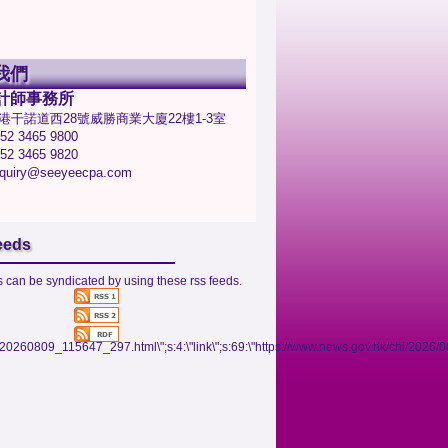
我們
計師事務所
港干諾道西28號威勝商業大廈22樓1-3室
2 3465 9800
2 3465 9820
uiry@seeyeecpa.com
eeds
 can be syndicated by using these rss feeds.
09/20260809_115647_297.html\";s:4:\"link\";s:69:\"https://www.news.gov.hk/chi/202