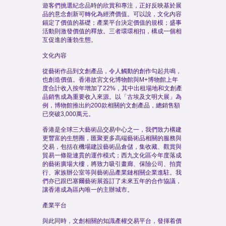
遊客們挑選紀念品時的欣賞和專注，正好反映基於展
品的意念創新可轉化為經濟價值。可以說，文化內容
錨定了價值的基礎；產業平台決定價值的規模；盛事
活動則激發價值的釋放。三者環環相扣，構成一個相
互促進的蓬勃生態。
文化內容
從藝術作品到文創產品，令人觸動的創作勾起共鳴，
也創造價值。香港故宮文化博物館與M+博物館上年
度合計收入按年增加了22%，其中出租場地和文創產
品銷售成為重要收入來源。以「古埃及文明大展」為
例，博物館推出約200款相關的文創產品，總銷售額
已突破3,000萬元。
香港是全球三大藝術品交易中心之一，我們致力構建
更豐富的生態圈，匯聚更多高端藝術品相關的服務與
交易，包括在機場建設藝術品倉儲，集收藏、觀賞與
貿易一條龍連貫的運作模式；西九文化區今年度落成
的藝術廣場大樓，將致力吸引畫廊、保險公司、拍賣
行、家族辦公室等與藝術品產業鏈相關企業進駐。我
們亦已跟巴塞爾藝術展簽訂了未來五年的合作協議，
讓香港成為區內唯一的主辦城市。
產業平台
與此同時，文創相關的知識產權交易平台，發揮着價