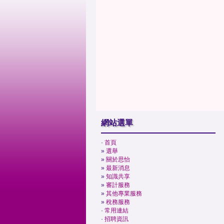
網站選單
·
首頁
»
選舉
»
關於思怡
»
最新消息
»
知識共享
»
審計服務
»
其他專業服務
»
稅務服務
·
常用連結
·
招聘資訊