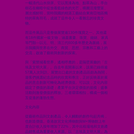
一幅清代山水掛屏。它以黑漆為地、點翠為山，亭台
樹石在幽暗中綻放着藍綠色的光芒，構圖活潑豐富、
層次感鮮明，當時我國的精湛工藝結合東南亞地區獨
特的翠鳥羽毛，成就了這件令人一看難忘的珍貴文
物。
而這件展品只是整個展覽逾130件瑰寶之一。其他還
有18件國家一級文物，涵蓋書畫、珠寶、鐘錶、家具
等門類---以元、明、清三代600多年歷史為脈絡，展
示我國與世界在外交、商貿、思想、宗教和工藝上的
交流，啟迪了藝術與創新的探索。
與「紫禁城看世界」遙相呼應的，是隔壁展廳的「古
埃及文明大展」。自去年底開幕以來，該展已錄得逾
57萬人次到訪。展覽出口處的文創產品區頗為熱鬧，
遊客們挑選紀念品時的欣賞和專注，正好反映基於展
品的意念創新可轉化為經濟價值。可以說，文化內容
錨定了價值的基礎；產業平台決定價值的規模；盛事
活動則激發價值的釋放。三者環環相扣，構成一個相
互促進的蓬勃生態。
文化內容
從藝術作品到文創產品，令人觸動的創作勾起共鳴，
也創造價值。香港故宮文化博物館與M+博物館上年
度合計收入按年增加了22%，其中出租場地和文創產
品銷售成為重要收入來源。以「古埃及文明大展」為