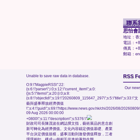
聯系
思怡會
地址：香
電話：+85
傳真：+85
郵箱：enq
Unable to save raw data in database.
RSS F
O:9:\"MagpieRSS\":22:
Our news
{s:6:\"parser\";i:0;s:12:\"current_item\";a:0:
{}s:5:\"items\";a:20:{i:0;a:8:
{s:8:\"objectid\";s:19:\"20260809_115647_297\";s:5:\"title\";s:33:\"文
藝與盛事釋放經濟價值
\";s:4:\"guid\";s:69:\"https://www.news.gov.hk/chi/2026/08/202608
09 Aug 2026 00:00:00
+0800\";s:11:\"description\";s:5376:\"
財政司司長陳茂波在網誌撰文指，藝術展品的意念創
新可轉化為經濟價值。文化內容錨定價值基礎、產業
平台決定價值規模，盛事活動則激發價值釋放，三者
環環相扣，構成一個相互促進的蓬勃生態。