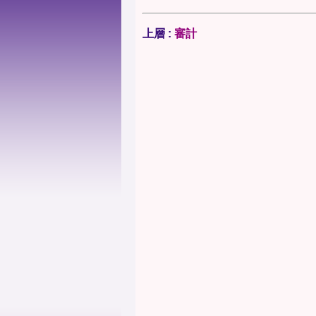
上層 :
審計