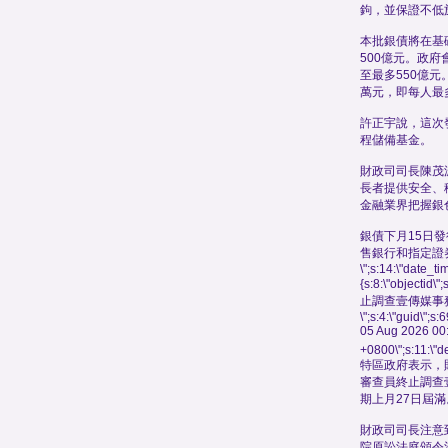
鉤，並保證不低於
本批銀債將在基
500億元。政
至最多550億元
萬元，即每人最
許正宇說，這次
程儲備基金。
財政司司長陳茂
長者提供安全、
金融業界把握銀
銀債下月15日
售銀行和指定證
\";s:14:\"date_t
{s:8:\"objectid\
止調查壹傳媒事
\";s:4:\"guid\"
05 Aug 2026 00
+0800\";s:11:\"de
特區政府表示，
審查員終止調查
期上月27日屆滿
財政司司長注意到
院原訟法庭頒令