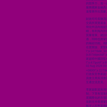
的競爭力，進一
服務國家金融高
遠發展作出貢獻
財政司司長陳茂
交易所買賣基金
簡化申請內地從
疇，有利海內外
質量發展、建設
遇，同時也將鞏
的樞紐功能。相
在更開放、更堅
\";s:14:\"date_t
{s:8:\"objectid\
家超晤中國證監
\";s:4:\"guid\"
02 Aug 2026 00
+0800\";s:11:\"de
行政長官李家超
員會主席吳清會
互通交流意見。
李家超歡迎吳清
制」下享有背靠
度國際化的市場
規劃支持香港鞏
離岸人民幣業務