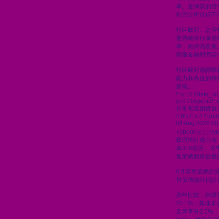
準。壹傳媒的管
利用公司進行不
特區政府、監管
港持續奉行享譽
準，維持高質素
國際金融和商業
特區政府感謝陳
能力和高度的專
厥職。
\";s:14:\"date_t
{s:8:\"objectid\"
月零售業銷貨值
4.6%\";s:4:\"gu
04 Aug 2026 00
+0800\";s:11:\"de
政府統計處公布
為315億元，按
售業總銷貨數量的
6月零售業總銷貨
售價值臨時估計為
按年比較，珠寶
20.1%；其他
及煙草升2.5%