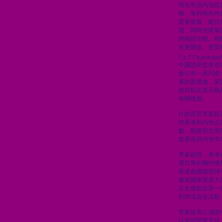
簡化申請內地從
疇，有利海內外
質量發展、建設
遇，同時也將鞏
的樞紐功能。相
在更開放、更堅
\";s:7:\"summary\
中國證券監督管
會公布一系列進
展的新措施，鞏
政府對此表示熱
有關措施。
行政長官李家超
持香港和內地企
數、期貨和交易
進香港與內地市
李家超指，香港
通世界的獨特優
香港會繼續發揮
服務國家發展大
正全速制定第一
和跨境資金流動
李家超衷心感謝
以來的堅實支持