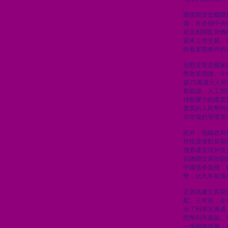
國債期貨從醞釀
備，在多個中央
府及相關監管機
迎來上市交易。
映着客觀條件的
宏觀背景是國家
幣政策穩健。今
破25萬億元人
新能源、人工智
球影響力的產業
實質的人民幣跨
岸市場的管理需
此外，地緣政局
外投資者對長期
債券通是境外投
佔總體交易份額
中國債券規模，
幣，比九年前債
正因為建立長期
配。三年前，在
出了利率互換通
民幣利率風險。
一塊關鍵拼圖：