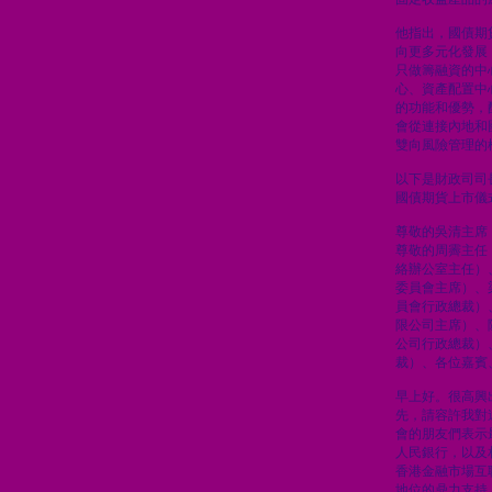
他指出，國債期
向更多元化發展
只做籌融資的中
心、資產配置中
的功能和優勢，
會從連接內地和
雙向風險管理的
以下是財政司司
國債期貨上市儀
尊敬的吳清主席
尊敬的周霽主任
絡辦公室主任）
委員會主席）、
員會行政總裁）
限公司主席）、
公司行政總裁）
裁）、各位嘉賓
早上好。很高興
先，請容許我對
會的朋友們表示
人民銀行，以及
香港金融市場互
地位的鼎力支持