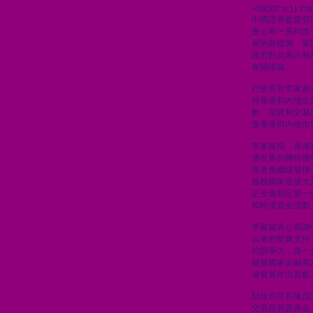
+0800\";s:11:\"de
中國證券監督管
會公布一系列進
展的新措施，鞏
政府對此表示熱
有關措施。
行政長官李家超
持香港和內地企
數、期貨和交易
進香港與內地市
李家超指，香港
通世界的獨特優
香港會繼續發揮
服務國家發展大
正全速制定第一
和跨境資金流動
李家超衷心感謝
以來的堅實支持
的競爭力，進一
服務國家金融高
遠發展作出貢獻
財政司司長陳茂
交易所買賣基金