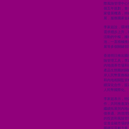
際風險管理中心
個五年規劃，會
家發展機遇，持
展，服務國家金
李家超說，環球
需求穩步上升，
活動的中樞，擁
池，一直積極推
展等多個關鍵領
香港明日推出國
險管理工具，李
內地債券市場和
產品生態圈的關
岸人民幣業務樞
和內地相關監管
續深化合作，提
人民幣國際化。
李家超表示，特
作，共同推進深
繼續拓展與內地
債券通、跨境理
的投資和風險管
促進金融市場的
國建設貢獻力量