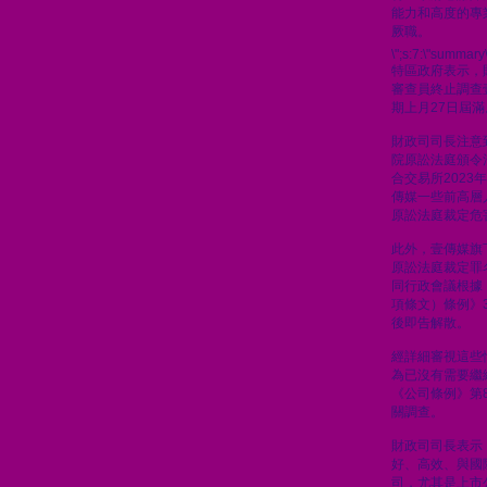
能力和高度的專
厥職。
\";s:7:\"summary\
特區政府表示，
審查員終止調查
期上月27日屆滿
財政司司長注意到
院原訟法庭頒令
合交易所2023
傳媒一些前高層人
原訟法庭裁定危
此外，壹傳媒旗
原訟法庭裁定罪
同行政會議根據
項條文）條例》
後即告解散。
經詳細審視這些
為已沒有需要繼
《公司條例》第8
關調查。
財政司司長表示
好、高效、與國
司，尤其是上市