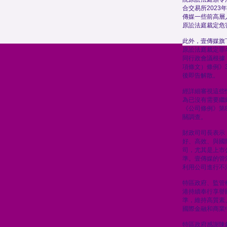
合交易所2023
傳媒一些前高層人
原訟法庭裁定危
此外，壹傳媒旗
原訟法庭裁定罪
同行政會議根據
項條文）條例》
後即告解散。
經詳細審視這些
為已沒有需要繼
《公司條例》第8
關調查。
財政司司長表示
好、高效、與國
司，尤其是上市
準。壹傳媒的管
利用公司進行不
特區政府、監管
港持續奉行享譽
準，維持高質素
國際金融和商業
特區政府感謝陳