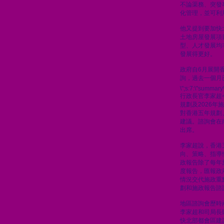
不論渠務、突發
化管理，並可利
他又提到要加快
土地房屋發展項
型、人才發展均
發展得更好。
政府自6月展開
詢，過去一個月
\";s:7:\"summary\
行政長官李家超
規劃及2026
對香港五年規劃
建議。諮詢會在
出席。
李家超說，香港
向、策略、指導
政報告除了每年
度報告，匯報政
情況交代施政重
劃和施政報告諮
地區諮詢會歷時
李家超和司局長
快北部都會區建