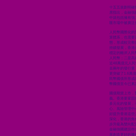
十五五規劃明確
席指出，金融強
中就包括擁有強
匯市場中被廣泛
人民幣國際化的
算體系，也需要
態，形成較完整
持續發展，香港
穩定的離岸人民
人民幣；二是高
近48萬億元人
去兩年的發行量
更突破了1.6
民幣國債所形成
幣國債至今已累計
國債期貨上市，
義。香港要鞏固
多元化的發展，
心、風險管理中
好提升香港這些
深化，香港的角
步升級為雙向配
金融強國建設作
展創造更好的條