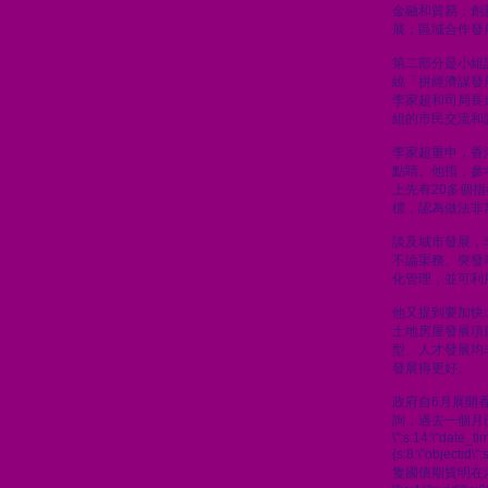
金融和貿易；創
展；區域合作發
第二部分是小組
繞「拼經濟謀發
李家超和司局長
組的市民交流和
李家超重申，香
點睛。他指，參
上先有20多個
標，認為做法非
談及城市發展，
不論渠務、突發
化管理，並可利
他又提到要加快
土地房屋發展項
型、人才發展均
發展得更好。
政府自6月展開
詢，過去一個月
\";s:14:\"date_t
{s:8:\"objectid\
隻國債期貨明在