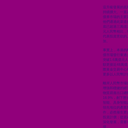
這升級發展的底
持續擴大。一直
債券市場的主要
他們通過此渠道
底已超過三萬億元
元人民幣相比，
代表投資意欲的
加。
事實上，本港的
債市場發行量過
突破1.6萬億
額更接近48萬
際黃金交易中心
更多以人民幣計
離岸人民幣市場
增強和穩健的經
物貿易進出口總
16.9%，創下
智能、具身智能
領先地位的產業
作，必然催生更
投資計價；從資
深化發展，需要
撐。