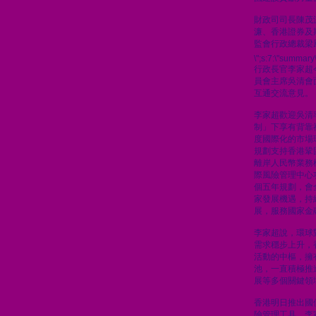
財政司司長陳茂
濂、香港證券及
監會行政總裁梁
\";s:7:\"summary\
行政長官李家超
員會主席吳清會
互通交流意見。
李家超歡迎吳清
制」下享有背靠
度國際化的市場
規劃支持香港鞏
離岸人民幣業務
際風險管理中心
個五年規劃，會
家發展機遇，持
展，服務國家金
李家超說，環球
需求穩步上升，
活動的中樞，擁
池，一直積極推
展等多個關鍵領
香港明日推出國
險管理工具，李