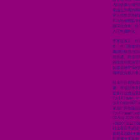
內地債券市場和
產品生態圈的關
岸人民幣業務樞
和內地相關監管
續深化合作，提
人民幣國際化。
李家超表示，特
作，共同推進深
繼續拓展與內地
債券通、跨境理
的投資和風險管
促進金融市場的
國建設貢獻力量
財政司司長陳茂
濂、香港證券及
監會行政總裁梁
\";s:14:\"date_t
{s:8:\"objectid\
家超出席地區諮
\";s:4:\"guid\"
02 Aug 2026 00
+0800\";s:11:\"de
行政長官李家超
規劃及2026
對香港五年規劃