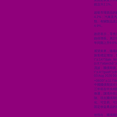
及固定裝置升5.
鏡店升2.1%。
超級市場貨品的
4.2%；汽車及汽
類、有關製品及
4.9%。
政府表示，零售
錄得增長。累計
年同期上升9.6
展望未來，隨着
旅客穩定增加，
\";s:14:\"date_t
{s:8:\"objectid\
茂波：國債期貨
\";s:4:\"guid\"
03 Aug 2026 00
+0800\";s:11:\"de
中國國債期貨在
三年前在中央相
換通，讓境外投
險。現在國債期
化、可交易、可
固定收益產品的
他指出，國債期