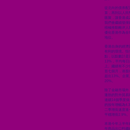
從北向的債券配
算，再到以人民
匯聚，讓香港成
我們會繼續發揮
積極推動離岸人
優化香港作為全
地位。
香港自身的經濟
有利的環境。恒生
點，以點數計是
13%，平均每日
上。繼續有不少
首七個月，港股
超出13%。企
20%。
除了金融市場外
蓬勃的對外貿易
連續14個季度
的按年增幅為4
二季增長速度進一
平穩增長2.9%。
本港今年上半年
年商品出口料繼