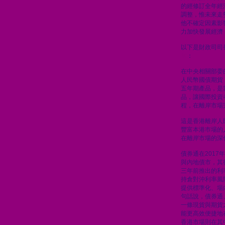
的經修訂全年經
調整，惟未來走
他不確定因素影
力加快發展經濟
以下是財政司司
章
：
在中央相關部委
人民幣國債期貨
五年期產品，是
品，讓國際投資
程，在離岸市場
這是香港離岸人
豐富本港巿場的
在離岸市場的深
債券通在201
與內地債市，其
三年前推出的利
持倉對沖利率風
提供標準化、場
句話說，債券通
一條現貨與期貨
能更高效便捷地
香港市場則在其