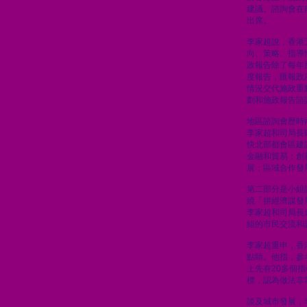
建議。諮詢會在
出席。
李家超說，香港
向、策略、指導
政報告除了每年
度報告，匯報政
情況交代施政重
劃和施政報告諮
地區諮詢會歷時
李家超和司局長
快北部都會區建
金融和貿易；創
展；區域合作發
第二部分是小組
繞「拼經濟謀發
李家超和司局長
組的市民交流和
李家超重申，香
點睛。他指，參
上先有20多個
標，認為做法非
談及城市發展，