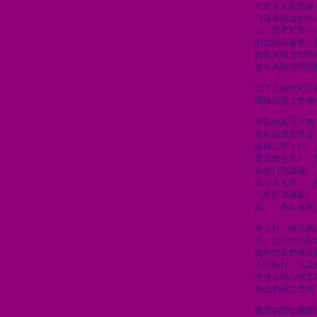
向更多元化發展
只做籌融資的中
心、資產配置中
的功能和優勢，
會從連接內地和
雙向風險管理的
以下是財政司司
國債期貨上市儀
尊敬的吳清主席
尊敬的周霽主任
絡辦公室主任）
委員會主席）、
員會行政總裁）
限公司主席）、
公司行政總裁）
裁）、各位嘉賓
早上好。很高興
先，請容許我對
會的朋友們表示
人民銀行，以及
香港金融市場互
地位的鼎力支持
國債期貨從醞釀