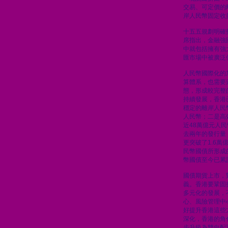
交易、可定價的
岸人民幣固定收
十五五規劃明確
席指出，金融強
中就包括擁有強
匯市場中被廣泛
人民幣國際化的
算體系，也需要
態，形成較完整
持續發展，香港
穩定的離岸人民
人民幣；二是高
近48萬億元人
去兩年的發行量
更突破了1.6
民幣國債所形成
幣國債至今已累計
國債期貨上市，
義。香港要鞏固
多元化的發展，
心、風險管理中
好提升香港這些
深化，香港的角
步升級為雙向配