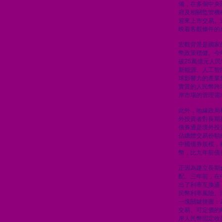
備，在多個中央
府及相關監管機
迎來上市交易。
映着客觀條件的
宏觀背景是國家
幣政策穩健。今
破25萬億元人
新能源、人工智
球影響力的產業
實質的人民幣跨
岸市場的管理需
此外，地緣政局
外投資者對長期
債券通是境外投
佔總體交易份額
中國債券規模，
幣，比九年前債
正因為建立長期
配。三年前，在
出了利率互換通
民幣利率風險。
一塊關鍵拼圖：
交易、可定價的
岸人民幣固定收