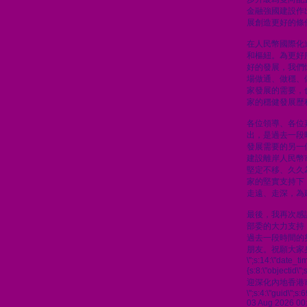
金融強國建設作
展創造更好的條
在人民幣國際化
和樞紐。為更好
好的發展，我們
場做通、做穩、
家發展的需要，
家的穩健發展歷
各位領導、各位
出，是過去一段
發展需要的另一
建設離岸人民幣
堅定不移、久久
家的堅實支持下
走遠、走深，為
最後，我再次感
部委的大力支持
過去一段時間的
朋友。祝願大家
\";s:14:\"date_t
{s:8:\"objectid\
迎深化內地香港
\";s:4:\"guid\"
03 Aug 2026 00