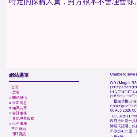
特定的採購人員，對方根本不會理會你
Unable to save 
網站選單
O:9:\"MagpieRSS
·
首頁
{s:6:\"parser\";i:
{}s:5:\"items\";a:
»
選舉
{s:8:\"objectid\
»
關於思怡
一批銀債推出 保
»
最新消息
\";s:4:\"guid\"
»
知識共享
06 Aug 2026 00
»
審計服務
+0800\";s:11:\"de
»
其他專業服務
政府推出新一批
»
稅務服務
港居民認購。銀
·
常用連結
不少於4.25厘
·
招聘資訊
下午2時。