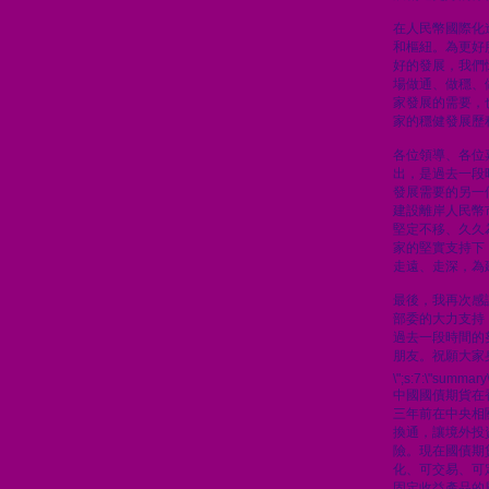
在人民幣國際化
和樞紐。為更好
好的發展，我們
場做通、做穩、
家發展的需要，
家的穩健發展歷
各位領導、各位
出，是過去一段
發展需要的另一
建設離岸人民幣
堅定不移、久久
家的堅實支持下
走遠、走深，為
最後，我再次感
部委的大力支持
過去一段時間的
朋友。祝願大家
\";s:7:\"summary\
中國國債期貨在
三年前在中央相
換通，讓境外投
險。現在國債期
化、可交易、可
固定收益產品的