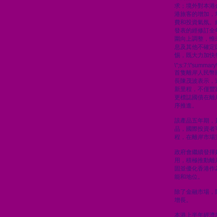
求；境外對本港
港旅客的增加，
費和投資氣氛。
發表的經修訂全
圍向上調整，惟
息及其他不確定
惕，既大力加快
\";s:7:\"summary\
首隻離岸人民幣
長陳茂波表示，
新里程，不僅豐
更標誌國債在離
序推進。
該產品五年期，
品，國際投資者
程，在離岸市場
政府會繼續發揮
用，積極推動離
固並優化香港作
能和地位。
除了金融市場，
增長。
本港上半年經濟