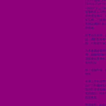
\";s:4:\"guid\"
02 Aug 2026 00
+0800\";s:11:\"de
首隻離岸人民幣
長陳茂波表示，
新里程，不僅豐
更標誌國債在離
序推進。
該產品五年期，
品，國際投資者
程，在離岸市場
政府會繼續發揮
用，積極推動離
固並優化香港作
能和地位。
除了金融市場，
增長。
本港上半年經濟
品出口料繼續受
境外對本港金融
客的增加，均會
投資氣氛。
陳茂波指，綜合