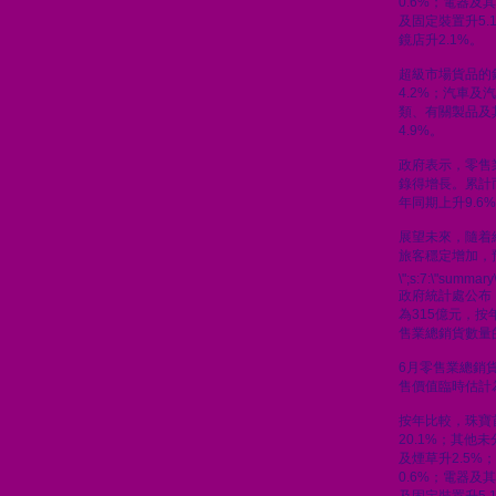
0.6%；電器及
及固定裝置升5.
鏡店升2.1%。
超級市場貨品的
4.2%；汽車及汽
類、有關製品及
4.9%。
政府表示，零售
錄得增長。累計
年同期上升9.6
展望未來，隨着
旅客穩定增加，
\";s:7:\"summary\
政府統計處公布
為315億元，按
售業總銷貨數量的
6月零售業總銷貨
售價值臨時估計為
按年比較，珠寶
20.1%；其他
及煙草升2.5%
0.6%；電器及