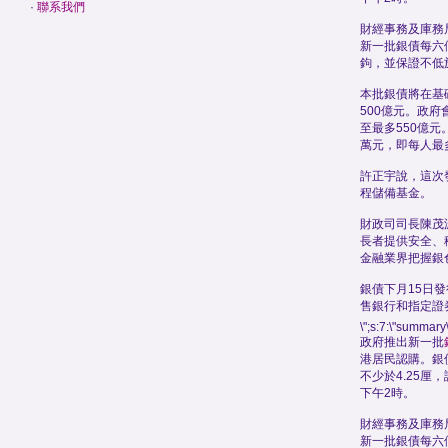
·
聯系我們
財經事務及庫務
新一批銀債每六
鉤，並保證不低於
本批銀債將在基
500億元。政
至最多550億元
萬元，即每人最
許正宇說，這次
程儲備基金。
財政司司長陳茂
長者提供安全、
金融業界把握銀
銀債下月15日
售銀行和指定證
\";s:7:\"summary\
政府推出新一批
港居民認購。銀
不少於4.25厘
下午2時。
財經事務及庫務
新一批銀債每六