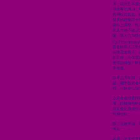
求；境外對本港
港旅客的增加，
費和投資氣氛。
發表的經修訂全
圍向上調整，惟
息及其他不確定
惕，既大力加快
\";s:7:\"summary\
首隻離岸人民幣
長陳茂波表示，
新里程，不僅豐
更標誌國債在離
序推進。
該產品五年期，
品，國際投資者
程，在離岸市場
政府會繼續發揮
用，積極推動離
固並優化香港作
能和地位。
除了金融市場，
增長。
本港上半年經濟