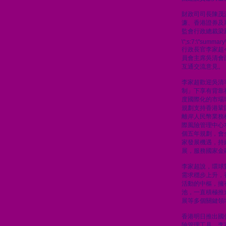
財政司司長陳茂
濂、香港證券及
監會行政總裁梁
\";s:7:\"summary\
行政長官李家超
員會主席吳清會
互通交流意見。
李家超歡迎吳清
制」下享有背靠
度國際化的市場
規劃支持香港鞏
離岸人民幣業務
際風險管理中心
個五年規劃，會
家發展機遇，持
展，服務國家金
李家超說，環球
需求穩步上升，
活動的中樞，擁
池，一直積極推
展等多個關鍵領
香港明日推出國
險管理工具，李