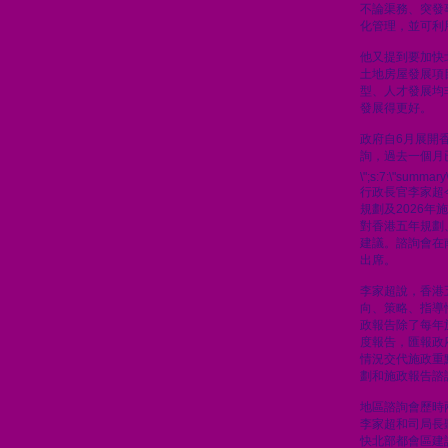
不論渠務、突發
化管理，並可利
他又提到要加快
土地房屋發展項
型、人才發展均
發展得更好。
政府自6月展開
詢，過去一個月
\";s:7:\"summary\
行政長官李家超
規劃及2026
對香港五年規劃
建議。諮詢會在
出席。
李家超說，香港
向、策略、指導
政報告除了每年
度報告，匯報政
情況交代施政重
劃和施政報告諮
地區諮詢會歷時
李家超和司局長
快北部都會區建