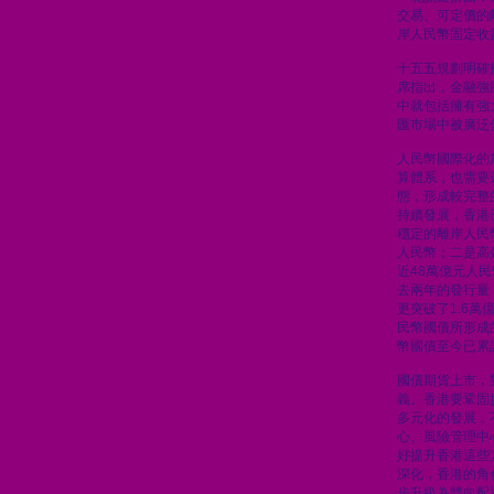
交易、可定價的
岸人民幣固定收
十五五規劃明確
席指出，金融強
中就包括擁有強
匯市場中被廣泛
人民幣國際化的
算體系，也需要
態，形成較完整
持續發展，香港
穩定的離岸人民
人民幣；二是高
近48萬億元人
去兩年的發行量
更突破了1.6
民幣國債所形成
幣國債至今已累計
國債期貨上市，
義。香港要鞏固
多元化的發展，
心、風險管理中
好提升香港這些
深化，香港的角
步升級為雙向配