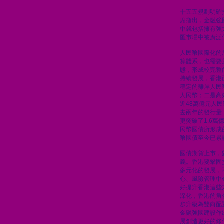
十五五規劃明確
席指出，金融強
中就包括擁有強
匯市場中被廣泛
人民幣國際化的
算體系，也需要
態，形成較完整
持續發展，香港
穩定的離岸人民
人民幣；二是高
近48萬億元人
去兩年的發行量
更突破了1.6
民幣國債所形成
幣國債至今已累計
國債期貨上市，
義。香港要鞏固
多元化的發展，
心、風險管理中
好提升香港這些
深化，香港的角
步升級為雙向配
金融強國建設作
展創造更好的條