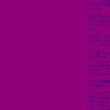
0.6%；電器及
及固定裝置升5.
鏡店升2.1%。
超級市場貨品的
4.2%；汽車及汽
類、有關製品及
4.9%。
政府表示，零售
錄得增長。累計
年同期上升9.6
展望未來，隨着
旅客穩定增加，
\";s:7:\"summary\
政府統計處公布
為315億元，按
售業總銷貨數量的
6月零售業總銷貨
售價值臨時估計為
按年比較，珠寶
20.1%；其他
及煙草升2.5%
0.6%；電器及