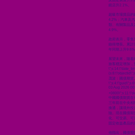
及固定裝置升5.
鏡店升2.1%。
超級市場貨品的
4.2%；汽車及汽
類、有關製品及
4.9%。
政府表示，零售
錄得增長。累計
年同期上升9.6
展望未來，隨着
旅客穩定增加，
\";s:14:\"date_t
{s:8:\"objectid\
茂波：國債期貨
\";s:4:\"guid\"
03 Aug 2026 00
+0800\";s:11:\"de
中國國債期貨在
三年前在中央相
換通，讓境外投
險。現在國債期
化、可交易、可
固定收益產品的
他指出，國債期