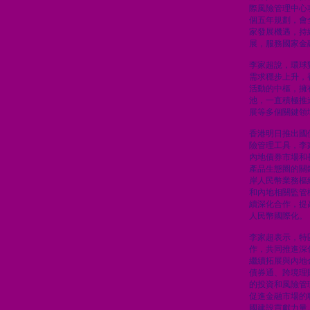
際風險管理中心
個五年規劃，會
家發展機遇，持
展，服務國家金
李家超說，環球
需求穩步上升，
活動的中樞，擁
池，一直積極推
展等多個關鍵領
香港明日推出國
險管理工具，李
內地債券市場和
產品生態圈的關
岸人民幣業務樞
和內地相關監管
續深化合作，提
人民幣國際化。
李家超表示，特
作，共同推進深
繼續拓展與內地
債券通、跨境理
的投資和風險管
促進金融市場的
國建設貢獻力量