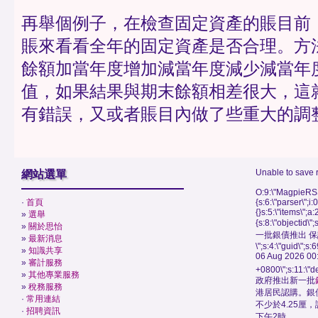
再舉個例子，在檢查固定資產的賬目前
賬來看看全年的固定資產是否合理。方
餘額加當年度增加減當年度減少減當年
值，如果結果與期末餘額相差很大，這
有錯誤，又或者賬目內做了些重大的調
Unable to save 
網站選單
O:9:\"MagpieRSS
·
首頁
{s:6:\"parser\";i:
{}s:5:\"items\";a:
»
選舉
{s:8:\"objectid\
»
關於思怡
一批銀債推出 保
»
最新消息
\";s:4:\"guid\"
»
知識共享
06 Aug 2026 00
»
審計服務
+0800\";s:11:\"de
»
其他專業服務
政府推出新一批
»
稅務服務
港居民認購。銀
·
常用連結
不少於4.25厘
·
招聘資訊
下午2時。