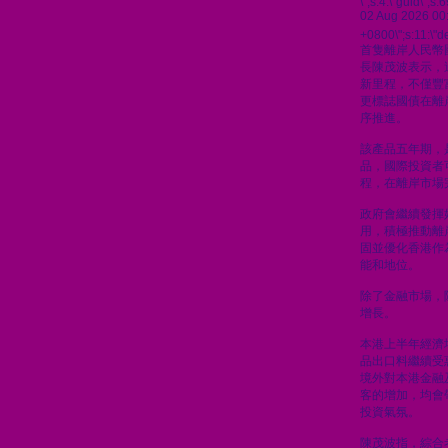
\";s:4:\"guid\"
02 Aug 2026 00
+0800\";s:11:\"de
首隻離岸人民幣
長陳茂波表示，
新里程，不僅豐
更標誌國債在離
序推進。
該產品五年期，
品，國際投資者
程，在離岸市場
政府會繼續發揮
用，積極推動離
固並優化香港作
能和地位。
除了金融市場，
增長。
本港上半年經濟
品出口料繼續受
境外對本港金融
客的增加，均會
投資氣氛。
陳茂波指，綜合