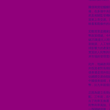
國債期貨從醞釀
備，在多個中央
府及相關監管機
迎來上市交易。
映着客觀條件的
宏觀背景是國家
幣政策穩健。今
破25萬億元人
新能源、人工智
球影響力的產業
實質的人民幣跨
岸市場的管理需
此外，地緣政局
外投資者對長期
債券通是境外投
佔總體交易份額
中國債券規模，
幣，比九年前債
正因為建立長期
配。三年前，在
出了利率互換通
民幣利率風險。
一塊關鍵拼圖：