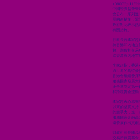
+0800\";s:11:\"de
中國證券監督管
會公布一系列進
展的新措施，鞏
政府對此表示熱
有關措施。
行政長官李家超
持香港和內地企
數、期貨和交易
進香港與內地市
李家超指，香港
通世界的獨特優
香港會繼續發揮
服務國家發展大
正全速制定第一
和跨境資金流動
李家超衷心感謝
以來的堅實支持
的競爭力，進一
服務國家金融高
遠發展作出貢獻
財政司司長陳茂
交易所買賣基金