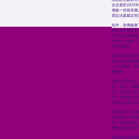
合交易所2023
傳媒一些前高層人
原訟法庭裁定危
此外，壹傳媒旗
原訟法庭裁定罪
同行政會議根據
項條文）條例》
後即告解散。
經詳細審視這些
為已沒有需要繼
《公司條例》第8
關調查。
財政司司長表示
好、高效、與國
司，尤其是上市
準。壹傳媒的管
利用公司進行不
特區政府、監管
港持續奉行享譽
準，維持高質素
國際金融和商業
特區政府感謝陳