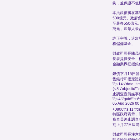
鉤，並保證不低於
本批銀債將在基
500億元。政
至最多550億元
萬元，即每人最
許正宇說，這次
程儲備基金。
財政司司長陳茂
長者提供安全、
金融業界把握銀
銀債下月15日
售銀行和指定證
\";s:14:\"date_t
{s:8:\"objectid\
止調查壹傳媒事
\";s:4:\"guid\"
05 Aug 2026 00
+0800\";s:11:\"de
特區政府表示，
審查員終止調查
期上月27日屆滿
財政司司長注意到
院原訟法庭頒令