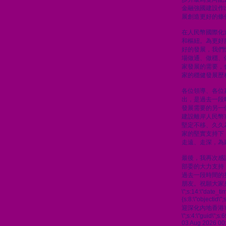
金融強國建設作
展創造更好的條
在人民幣國際化
和樞紐。為更好
好的發展，我們
場做通、做穩、
家發展的需要，
家的穩健發展歷
各位領導、各位
出，是過去一段
發展需要的另一
建設離岸人民幣
堅定不移、久久
家的堅實支持下
走遠、走深，為
最後，我再次感
部委的大力支持
過去一段時間的
朋友。祝願大家
\";s:14:\"date_t
{s:8:\"objectid\
迎深化內地香港
\";s:4:\"guid\"
03 Aug 2026 00