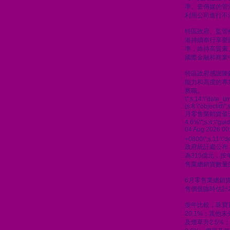
準。壹傳媒的管
利用公司進行不
特區政府、監管
港持續奉行享譽
準，維持高質素
國際金融和商業
特區政府感謝陳
能力和高度的專
厥職。
\";s:14:\"date_t
{s:8:\"objectid\"
月零售業銷貨值
4.6%\";s:4:\"gu
04 Aug 2026 00
+0800\";s:11:\"de
政府統計處公布
為315億元，按
售業總銷貨數量的
6月零售業總銷貨
售價值臨時估計為
按年比較，珠寶
20.1%；其他
及煙草升2.5%