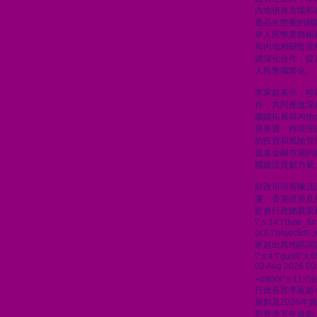
內地債券市場和
產品生態圈的關
岸人民幣業務樞
和內地相關監管
續深化合作，提
人民幣國際化。
李家超表示，特
作，共同推進深
繼續拓展與內地
債券通、跨境理
的投資和風險管
促進金融市場的
國建設貢獻力量
財政司司長陳茂
濂、香港證券及
監會行政總裁梁
\";s:14:\"date_t
{s:8:\"objectid\
家超出席地區諮
\";s:4:\"guid\"
02 Aug 2026 00
+0800\";s:11:\"de
行政長官李家超
規劃及2026
對香港五年規劃