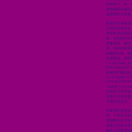
的競爭力，進一
服務國家金融高
遠發展作出貢獻
財政司司長陳茂
交易所買賣基金
簡化申請內地從
疇，有利海內外
質量發展、建設
遇，同時也將鞏
的樞紐功能。相
在更開放、更堅
\";s:14:\"date_t
{s:8:\"objectid\
家超晤中國證監
\";s:4:\"guid\"
02 Aug 2026 00
+0800\";s:11:\"de
行政長官李家超
員會主席吳清會
互通交流意見。
李家超歡迎吳清
制」下享有背靠
度國際化的市場
規劃支持香港鞏
離岸人民幣業務