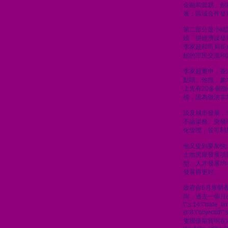
金融和貿易；創
展；區域合作發
第二部分是小組
繞「拼經濟謀發
李家超和司局長
組的市民交流和
李家超重申，香
點睛。他指，參
上先有20多個
標，認為做法非
談及城市發展，
不論渠務、突發
化管理，並可利
他又提到要加快
土地房屋發展項
型、人才發展均
發展得更好。
政府自6月展開
詢，過去一個月
\";s:14:\"date_t
{s:8:\"objectid\
隻國債期貨明在