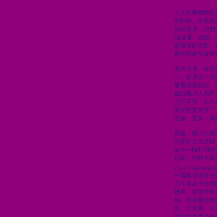
在人民幣國際化
和樞紐。為更好
好的發展，我們
場做通、做穩、
家發展的需要，
家的穩健發展歷
各位領導、各位
出，是過去一段
發展需要的另一
建設離岸人民幣
堅定不移、久久
家的堅實支持下
走遠、走深，為
最後，我再次感
部委的大力支持
過去一段時間的
朋友。祝願大家
\";s:7:\"summary\
中國國債期貨在
三年前在中央相
換通，讓境外投
險。現在國債期
化、可交易、可
固定收益產品的