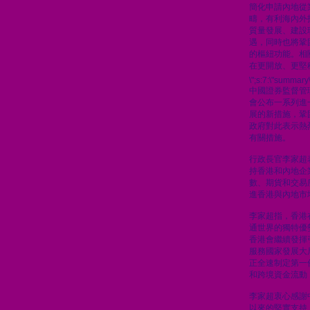
簡化申請內地從
疇，有利海內外
質量發展、建設
遇，同時也將鞏
的樞紐功能。相
在更開放、更堅
\";s:7:\"summary\
中國證券監督管
會公布一系列進
展的新措施，鞏
政府對此表示熱
有關措施。
行政長官李家超
持香港和內地企
數、期貨和交易
進香港與內地市
李家超指，香港
通世界的獨特優
香港會繼續發揮
服務國家發展大
正全速制定第一
和跨境資金流動
李家超衷心感謝
以來的堅實支持