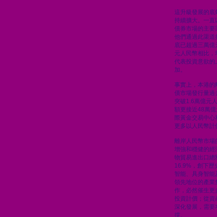
這升級發展的底
持續擴大。一直
債券市場的主要
他們通過此渠道
底已超過三萬億元
元人民幣相比，
代表投資意欲的
加。
事實上，本港的
債市場發行量過
突破1.6萬億
額更接近48萬
際黃金交易中心
更多以人民幣計
離岸人民幣市場
增強和穩健的經
物貿易進出口總
16.9%，創下
智能、具身智能
領先地位的產業
作，必然催生更
投資計價；從資
深化發展，需要
撐。