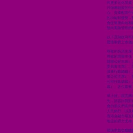
向更多元化發展
只做籌融資的中
心、資產配置中
的功能和優勢，
會從連接內地和
雙向風險管理的
以下是財政司司
國債期貨上市儀
尊敬的吳清主席
尊敬的周霽主任
絡辦公室主任）
委員會主席）、
員會行政總裁）
限公司主席）、
公司行政總裁）
裁）、各位嘉賓
早上好。很高興
先，請容許我對
會的朋友們表示
人民銀行，以及
香港金融市場互
地位的鼎力支持
國債期貨從醞釀