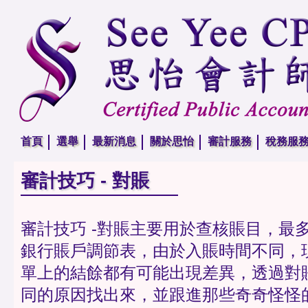
首頁
選舉
最新消息
關於思怡
審計服務
稅務服
審計技巧 - 對賬
審計技巧 -對賬主要用於查核賬目，最
銀行賬戶調節表，由於入賬時間不同，
單上的結餘都有可能出現差異，透過對
同的原因找出來，並跟進那些奇奇怪怪