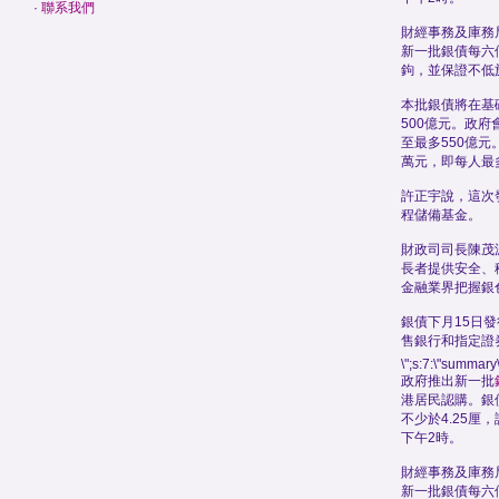
·
聯系我們
財經事務及庫務
新一批銀債每六
鉤，並保證不低於
本批銀債將在基
500億元。政
至最多550億元
萬元，即每人最
許正宇說，這次
程儲備基金。
財政司司長陳茂
長者提供安全、
金融業界把握銀
銀債下月15日
售銀行和指定證
\";s:7:\"summary\
政府推出新一批
港居民認購。銀
不少於4.25厘
下午2時。
財經事務及庫務
新一批銀債每六