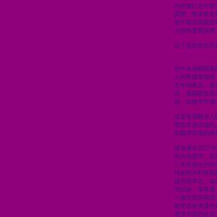
的經修訂全年經
調整，惟未來走
他不確定因素影
力加快發展經濟
以下是財政司司
章
：
在中央相關部委
人民幣國債期貨
五年期產品，是
品，讓國際投資
程，在離岸市場
這是香港離岸人
豐富本港巿場的
在離岸市場的深
債券通在201
與內地債市，其
三年前推出的利
持倉對沖利率風
提供標準化、場
句話說，債券通
一條現貨與期貨
能更高效便捷地
香港市場則在其