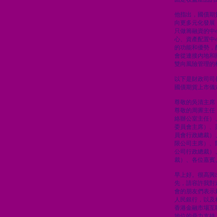
他指出，國債期
向更多元化發展
只做籌融資的中
心、資產配置中
的功能和優勢，
會從連接內地和
雙向風險管理的
以下是財政司司
國債期貨上市儀
尊敬的吳清主席
尊敬的周霽主任
絡辦公室主任）
委員會主席）、
員會行政總裁）
限公司主席）、
公司行政總裁）
裁）、各位嘉賓
早上好。很高興
先，請容許我對
會的朋友們表示
人民銀行，以及
香港金融市場互
地位的鼎力支持