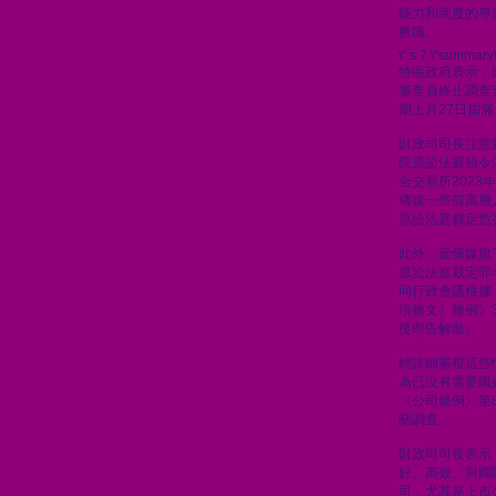
能力和高度的專
厥職。
\";s:7:\"summary\
特區政府表示，
審查員終止調查
期上月27日屆滿
財政司司長注意到
院原訟法庭頒令
合交易所2023
傳媒一些前高層人
原訟法庭裁定危
此外，壹傳媒旗
原訟法庭裁定罪
同行政會議根據
項條文）條例》
後即告解散。
經詳細審視這些
為已沒有需要繼
《公司條例》第8
關調查。
財政司司長表示
好、高效、與國
司，尤其是上市