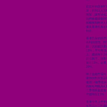
從北向的債券配
算，再到以人民
匯聚，讓香港成
我們會繼續發揮
積極推動離岸人
優化香港作為全
地位。
香港自身的經濟
有利的環境。恒生
點，以點數計是
13%，平均每日
上。繼續有不少
首七個月，港股
超出13%。企
20%。
除了金融市場外
蓬勃的對外貿易
連續14個季度
的按年增幅為4
二季增長速度進一
平穩增長2.9%。
本港今年上半年
年商品出口料繼