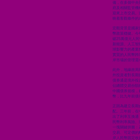
備，在多個中央
府及相關監管機
迎來上市交易。
映着客觀條件的
宏觀背景是國家
幣政策穩健。今
破25萬億元人
新能源、人工智
球影響力的產業
實質的人民幣跨
岸市場的管理需
此外，地緣政局
外投資者對長期
債券通是境外投
佔總體交易份額
中國債券規模，
幣，比九年前債
正因為建立長期
配。三年前，在
出了利率互換通
民幣利率風險。
一塊關鍵拼圖：
交易、可定價的
岸人民幣固定收