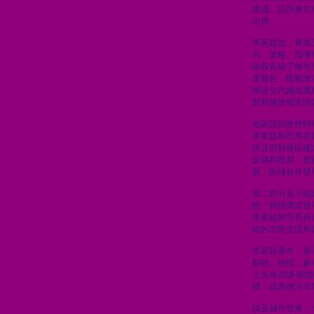
建議。諮詢會在
出席。
李家超說，香港
向、策略、指導
政報告除了每年
度報告，匯報政
情況交代施政重
劃和施政報告諮
地區諮詢會歷時
李家超和司局長
快北部都會區建
金融和貿易；創
展；區域合作發
第二部分是小組
繞「拼經濟謀發
李家超和司局長
組的市民交流和
李家超重申，香
點睛。他指，參
上先有20多個
標，認為做法非
談及城市發展，