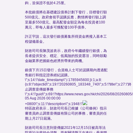
鉤，並保證不低於4.25厘。
本批銀債將在基礎建設債券計劃下發行，目標發行額
500億元。政府會視乎認購反應，酌情將發行額上調
至最多550億元。最高配發金額定為每名投資者100
萬元，即每人最多可獲配發100手債券。
許正宇說，這次發行銀債募集所得資金將撥入基本工
程儲備基金。
財政司司長陳茂波表示，政府今年繼續發行銀債，為
長者提供安全、穩定、低風險的投資選項，同時鼓勵
金融業界把握銀色經濟所帶來的商機。
銀債下月15日發行，合資格人士可於認購期內透過配
售銀行和指定證券經紀認購。
\";s:14:\"date_timestamp\";i:1785945600;}i:1;a:8:
{s:8:\"objectid\";s:19:\"20260805_183348_740\";s:5:\"title\";s:27:\"終
止調查壹傳媒事務
\";s:4:\"guid\";s:69:\"https://www.news.gov.hk/chi/2026/08/202608
05 Aug 2026 00:00:00
+0800\";s:11:\"description\";s:1948:\"
特區政府表示，財政司司長已根據《公司條例》指示
審查員終止調查壹傳媒有限公司的事務，審查員的任
期上月27日屆滿。
財政司司長注意到壹傳媒2021年12月15日被高等法
院原訟法庭頒令清盤，而有關清盤正在進行；香港聯