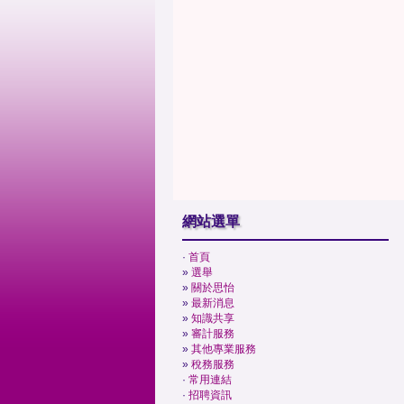
網站選單
·
首頁
»
選舉
»
關於思怡
»
最新消息
»
知識共享
»
審計服務
»
其他專業服務
»
稅務服務
·
常用連結
·
招聘資訊