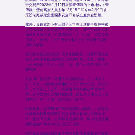
合交易所2023年1月12日取消壹傳媒的上市地位；壹
傳媒一些前高層人員去年12月15日和今年2月9日被
原訟法庭裁定危害國家安全罪名成立並判處監禁。
此外，壹傳媒旗下有三間子公司在上述刑事案件中被
原訟法庭裁定罪名成立並判處刑罰，並在行政長官會
同行政會議根據《香港國安法》和《公司（清盤及雜
項條文）條例》3月24日命令其自公司登記冊中剔除
後即告解散。
經詳細審視這些情況和所有相關因素，財政司司長認
為已沒有需要繼續調查壹傳媒的事務，因此，根據
《公司條例》第845（1）（a）條指示審查員終止有
關調查。
財政司司長表示，香港作為國際金融中心，具有良
好、高效、與國際標準相符的公司管治制度。香港公
司，尤其是上市公司，普遍恪守良好的公司管治標
準。壹傳媒的管治和財政問題，以及其高層管理人員
利用公司進行不法行為純屬個別事件。
特區政府、監管機構和商界會繼續共同努力，確保香
港持續奉行享譽國際的良好企業文化和公司管治標
準，維持高質素、公平和有效的市場，致力維護香港
國際金融和商業中心的地位和信譽。
特區政府感謝陳錦榮出任審查員期間展現超卓的專業