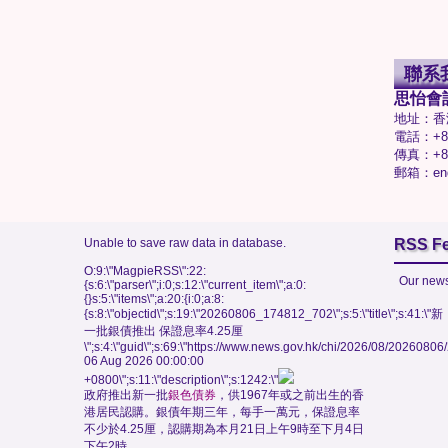
聯系
思怡會
地址：香
電話：+85
傳真：+85
郵箱：enq
Unable to save raw data in database.
RSS F
O:9:\"MagpieRSS\":22:
Our news
{s:6:\"parser\";i:0;s:12:\"current_item\";a:0:
{}s:5:\"items\";a:20:{i:0;a:8:
{s:8:\"objectid\";s:19:\"20260806_174812_702\";s:5:\"title\";s:41:\"新
一批銀債推出 保證息率4.25厘
\";s:4:\"guid\";s:69:\"https://www.news.gov.hk/chi/2026/08/202608
06 Aug 2026 00:00:00
+0800\";s:11:\"description\";s:1242:\"
政府推出新一批
銀色債券
，供1967年或之前出生的香
港居民認購。銀債年期三年，每手一萬元，保證息率
不少於4.25厘，認購期為本月21日上午9時至下月4日
下午2時。