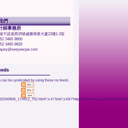
我們
計師事務所
港干諾道西28號威勝商業大廈22樓1-3室
2 3465 9800
2 3465 9820
uiry@seeyeecpa.com
eeds
 can be syndicated by using these rss feeds.
06/20260806_174812_702.html\";s:4:\"link\";s:69:\"https://www.news.gov.hk/chi/202