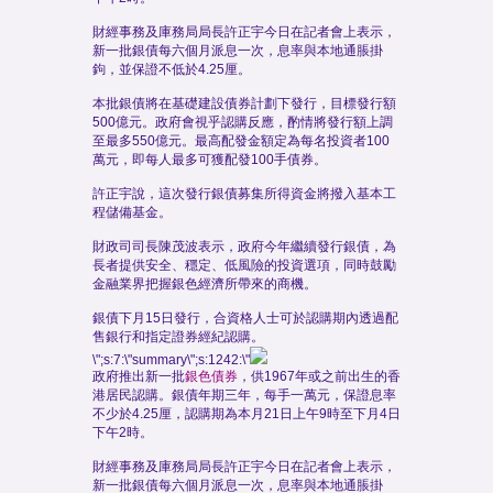
財經事務及庫務局局長許正宇今日在記者會上表示，
新一批銀債每六個月派息一次，息率與本地通脹掛
鉤，並保證不低於4.25厘。
本批銀債將在基礎建設債券計劃下發行，目標發行額
500億元。政府會視乎認購反應，酌情將發行額上調
至最多550億元。最高配發金額定為每名投資者100
萬元，即每人最多可獲配發100手債券。
許正宇說，這次發行銀債募集所得資金將撥入基本工
程儲備基金。
財政司司長陳茂波表示，政府今年繼續發行銀債，為
長者提供安全、穩定、低風險的投資選項，同時鼓勵
金融業界把握銀色經濟所帶來的商機。
銀債下月15日發行，合資格人士可於認購期內透過配
售銀行和指定證券經紀認購。
\";s:7:\"summary\";s:1242:\"
政府推出新一批
銀色債券
，供1967年或之前出生的香
港居民認購。銀債年期三年，每手一萬元，保證息率
不少於4.25厘，認購期為本月21日上午9時至下月4日
下午2時。
財經事務及庫務局局長許正宇今日在記者會上表示，
新一批銀債每六個月派息一次，息率與本地通脹掛