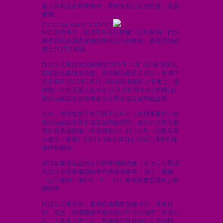
能力和高度的專業精神，秉持客觀公正的態度，克盡
厥職。
\";s:7:\"summary\";s:1948:\"
特區政府表示，財政司司長已根據《公司條例》指示
審查員終止調查壹傳媒有限公司的事務，審查員的任
期上月27日屆滿。
財政司司長注意到壹傳媒2021年12月15日被高等法
院原訟法庭頒令清盤，而有關清盤正在進行；香港聯
合交易所2023年1月12日取消壹傳媒的上市地位；壹
傳媒一些前高層人員去年12月15日和今年2月9日被
原訟法庭裁定危害國家安全罪名成立並判處監禁。
此外，壹傳媒旗下有三間子公司在上述刑事案件中被
原訟法庭裁定罪名成立並判處刑罰，並在行政長官會
同行政會議根據《香港國安法》和《公司（清盤及雜
項條文）條例》3月24日命令其自公司登記冊中剔除
後即告解散。
經詳細審視這些情況和所有相關因素，財政司司長認
為已沒有需要繼續調查壹傳媒的事務，因此，根據
《公司條例》第845（1）（a）條指示審查員終止有
關調查。
財政司司長表示，香港作為國際金融中心，具有良
好、高效、與國際標準相符的公司管治制度。香港公
司，尤其是上市公司，普遍恪守良好的公司管治標