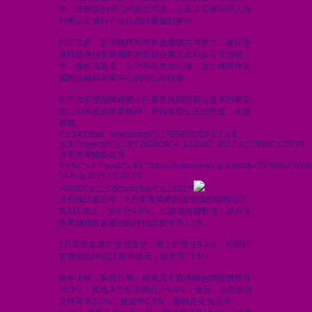
準。壹傳媒的管治和財政問題，以及其高層管理人員
利用公司進行不法行為純屬個別事件。
特區政府、監管機構和商界會繼續共同努力，確保香
港持續奉行享譽國際的良好企業文化和公司管治標
準，維持高質素、公平和有效的市場，致力維護香港
國際金融和商業中心的地位和信譽。
特區政府感謝陳錦榮出任審查員期間展現超卓的專業
能力和高度的專業精神，秉持客觀公正的態度，克盡
厥職。
\";s:14:\"date_timestamp\";i:1785859200;}i:2;a:8:
{s:8:\"objectid\";s:19:\"20260804_163502_851\";s:5:\"title\";s:29:\"6
月零售業銷貨值升
4.6%\";s:4:\"guid\";s:69:\"https://www.news.gov.hk/chi/2026/08/20
04 Aug 2026 00:00:00
+0800\";s:11:\"description\";s:1322:\"
政府統計處公布，6月零售業總銷貨價值的臨時估計
為315億元，按年升4.6%。扣除價格變動後，該月零
售業總銷貨數量的臨時估計按年升2.3%。
6月零售業總銷貨價值中，網上銷售佔9.4%，相關銷
售價值臨時估計為30億元，按年升11.6%。
按年比較，珠寶首飾、鐘表及名貴禮物的銷貨價值升
20.1%；其他未分類消費品升9.3%；食品、酒類飲品
及煙草升2.5%；服裝升0.8%；藥物及化妝品升