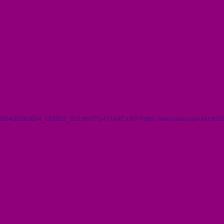
260804/20260804_163502_851.html\";s:4:\"link\";s:69:\"https://www.news.gov.hk/ch