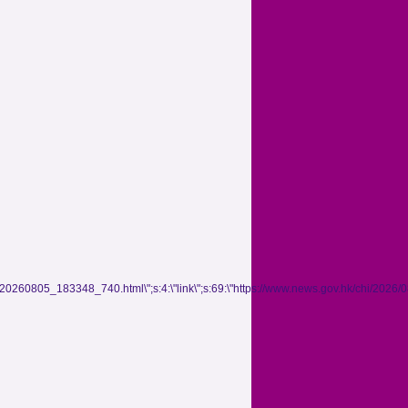
05/20260805_183348_740.html\";s:4:\"link\";s:69:\"https://www.news.gov.hk/chi/20