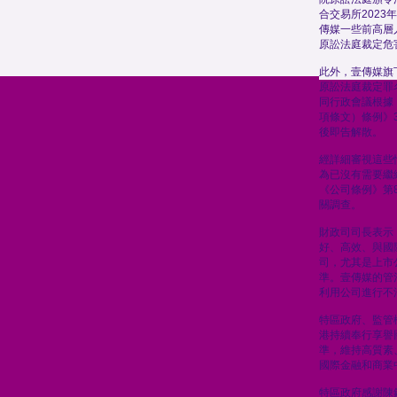
合交易所2023
傳媒一些前高層人
原訟法庭裁定危
此外，壹傳媒旗
原訟法庭裁定罪
同行政會議根據
項條文）條例》
後即告解散。
經詳細審視這些
為已沒有需要繼
《公司條例》第8
關調查。
財政司司長表示
好、高效、與國
司，尤其是上市
準。壹傳媒的管
利用公司進行不
特區政府、監管
港持續奉行享譽
準，維持高質素
國際金融和商業
特區政府感謝陳