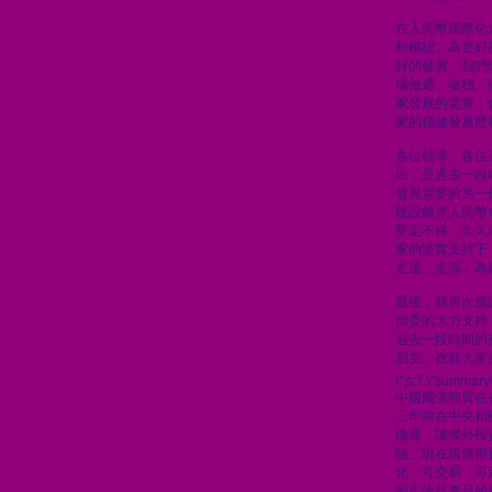
在人民幣國際化
和樞紐。為更好
好的發展，我們
場做通、做穩、
家發展的需要，
家的穩健發展歷
各位領導、各位
出，是過去一段
發展需要的另一
建設離岸人民幣
堅定不移、久久
家的堅實支持下
走遠、走深，為
最後，我再次感
部委的大力支持
過去一段時間的
朋友。祝願大家
\";s:7:\"summary\
中國國債期貨在
三年前在中央相
換通，讓境外投
險。現在國債期
化、可交易、可
固定收益產品的