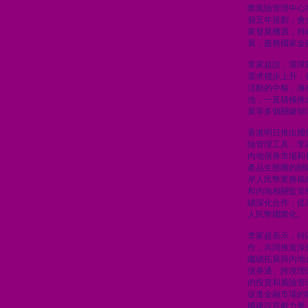
際風險管理中心
個五年規劃，會
家發展機遇，持
展，服務國家金
李家超說，環球
需求穩步上升，
活動的中樞，擁
池，一直積極推
展等多個關鍵領
香港明日推出國
險管理工具，李
內地債券市場和
產品生態圈的關
岸人民幣業務樞
和內地相關監管
續深化合作，提
人民幣國際化。
李家超表示，特
作，共同推進深
繼續拓展與內地
債券通、跨境理
的投資和風險管
促進金融市場的
國建設貢獻力量