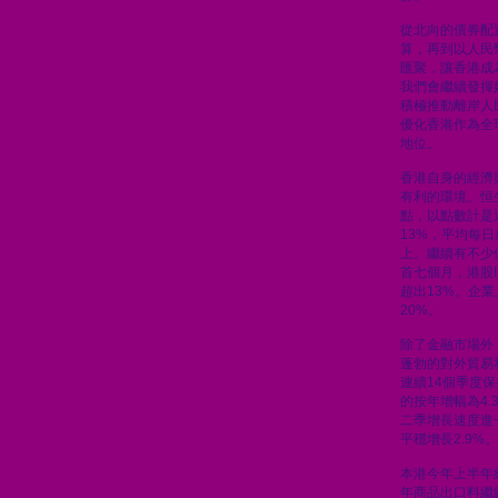
從北向的債券配
算，再到以人民
匯聚，讓香港成
我們會繼續發揮
積極推動離岸人
優化香港作為全
地位。
香港自身的經濟
有利的環境。恒生
點，以點數計是
13%，平均每日
上。繼續有不少
首七個月，港股
超出13%。企
20%。
除了金融市場外
蓬勃的對外貿易
連續14個季度
的按年增幅為4
二季增長速度進一
平穩增長2.9%。
本港今年上半年
年商品出口料繼