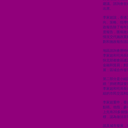
建議。諮詢會在
出席。
李家超說，香港
向、策略、指導
政報告除了每年
度報告，匯報政
情況交代施政重
劃和施政報告諮
地區諮詢會歷時
李家超和司局長
快北部都會區建
金融和貿易；創
展；區域合作發
第二部分是小組
繞「拼經濟謀發
李家超和司局長
組的市民交流和
李家超重申，香
點睛。他指，參
上先有20多個
標，認為做法非
談及城市發展，