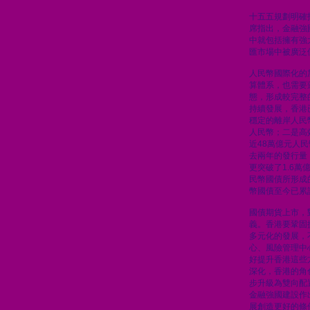
十五五規劃明確
席指出，金融強
中就包括擁有強
匯市場中被廣泛
人民幣國際化的
算體系，也需要
態，形成較完整
持續發展，香港
穩定的離岸人民
人民幣；二是高
近48萬億元人
去兩年的發行量
更突破了1.6
民幣國債所形成
幣國債至今已累計
國債期貨上市，
義。香港要鞏固
多元化的發展，
心、風險管理中
好提升香港這些
深化，香港的角
步升級為雙向配
金融強國建設作
展創造更好的條