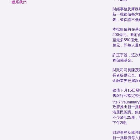
·
聯系我們
財經事務及庫務
新一批銀債每六
鉤，並保證不低於
本批銀債將在基
500億元。政
至最多550億元
萬元，即每人最
許正宇說，這次
程儲備基金。
財政司司長陳茂
長者提供安全、
金融業界把握銀
銀債下月15日
售銀行和指定證
\";s:7:\"summary\
政府推出新一批
港居民認購。銀
不少於4.25厘
下午2時。
財經事務及庫務
新一批銀債每六