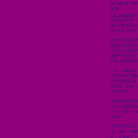
能力和高度的專
厥職。
\";s:7:\"summary\
特區政府表示，
審查員終止調查
期上月27日屆滿
財政司司長注意到
院原訟法庭頒令
合交易所2023
傳媒一些前高層人
原訟法庭裁定危
此外，壹傳媒旗
原訟法庭裁定罪
同行政會議根據
項條文）條例》
後即告解散。
經詳細審視這些
為已沒有需要繼
《公司條例》第8
關調查。
財政司司長表示
好、高效、與國
司，尤其是上市