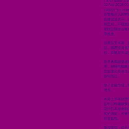
\";s:4:\"guid\"
02 Aug 2026 00
+0800\";s:11:\"de
首隻離岸人民幣
長陳茂波表示，
新里程，不僅豐
更標誌國債在離
序推進。
該產品五年期，
品，國際投資者
程，在離岸市場
政府會繼續發揮
用，積極推動離
固並優化香港作
能和地位。
除了金融市場，
增長。
本港上半年經濟
品出口料繼續受
境外對本港金融
客的增加，均會
投資氣氛。
陳茂波指，綜合