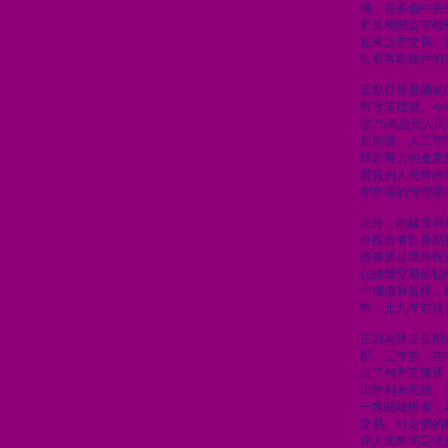
備，在多個中央
府及相關監管機
迎來上市交易。
映着客觀條件的
宏觀背景是國家
幣政策穩健。今
破25萬億元人
新能源、人工智
球影響力的產業
實質的人民幣跨
岸市場的管理需
此外，地緣政局
外投資者對長期
債券通是境外投
佔總體交易份額
中國債券規模，
幣，比九年前債
正因為建立長期
配。三年前，在
出了利率互換通
民幣利率風險。
一塊關鍵拼圖：
交易、可定價的
岸人民幣固定收