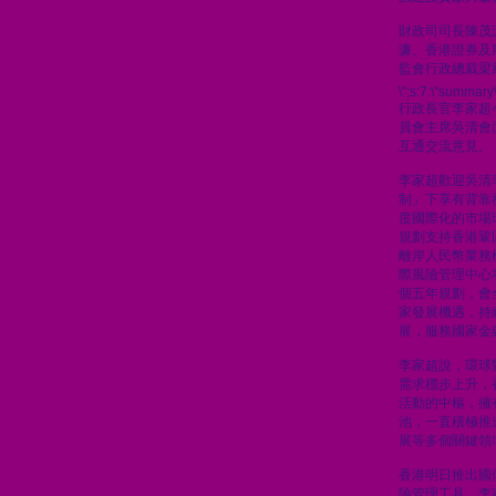
財政司司長陳茂
濂、香港證券及
監會行政總裁梁
\";s:7:\"summary\
行政長官李家超
員會主席吳清會
互通交流意見。
李家超歡迎吳清
制」下享有背靠
度國際化的市場
規劃支持香港鞏
離岸人民幣業務
際風險管理中心
個五年規劃，會
家發展機遇，持
展，服務國家金
李家超說，環球
需求穩步上升，
活動的中樞，擁
池，一直積極推
展等多個關鍵領
香港明日推出國
險管理工具，李