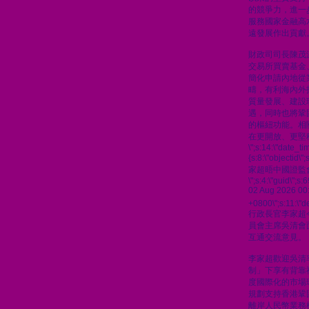
的競爭力，進一
服務國家金融高
遠發展作出貢獻
財政司司長陳茂
交易所買賣基金
簡化申請內地從
疇，有利海內外
質量發展、建設
遇，同時也將鞏
的樞紐功能。相
在更開放、更堅
\";s:14:\"date_t
{s:8:\"objectid\
家超晤中國證監
\";s:4:\"guid\"
02 Aug 2026 00
+0800\";s:11:\"de
行政長官李家超
員會主席吳清會
互通交流意見。
李家超歡迎吳清
制」下享有背靠
度國際化的市場
規劃支持香港鞏
離岸人民幣業務