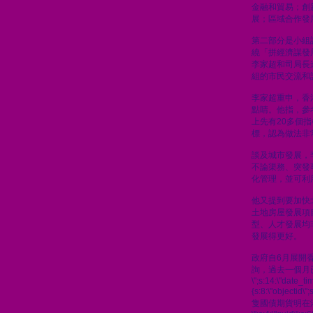
金融和貿易；創
展；區域合作發
第二部分是小組
繞「拼經濟謀發
李家超和司局長
組的市民交流和
李家超重申，香
點睛。他指，參
上先有20多個
標，認為做法非
談及城市發展，
不論渠務、突發
化管理，並可利
他又提到要加快
土地房屋發展項
型、人才發展均
發展得更好。
政府自6月展開
詢，過去一個月
\";s:14:\"date_t
{s:8:\"objectid\
隻國債期貨明在