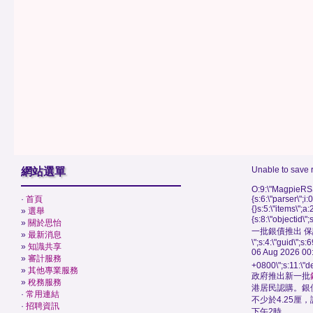
Unable to save 
網站選單
O:9:\"MagpieRSS
·
首頁
{s:6:\"parser\";i:
{}s:5:\"items\";a:
»
選舉
{s:8:\"objectid\
»
關於思怡
一批銀債推出 保
»
最新消息
\";s:4:\"guid\"
»
知識共享
06 Aug 2026 00
»
審計服務
+0800\";s:11:\"de
»
其他專業服務
政府推出新一批
»
稅務服務
港居民認購。銀
·
常用連結
不少於4.25厘
·
招聘資訊
下午2時。