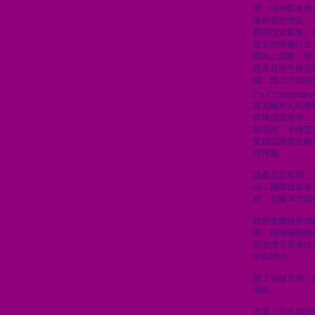
求；境外對本港
港旅客的增加，
費和投資氣氛。
發表的經修訂全
圍向上調整，惟
息及其他不確定
惕，既大力加快
\";s:7:\"summary\
首隻離岸人民幣
長陳茂波表示，
新里程，不僅豐
更標誌國債在離
序推進。
該產品五年期，
品，國際投資者
程，在離岸市場
政府會繼續發揮
用，積極推動離
固並優化香港作
能和地位。
除了金融市場，
增長。
本港上半年經濟