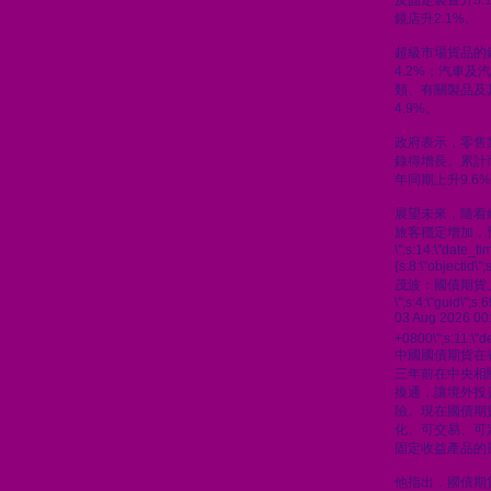
及固定裝置升5.
鏡店升2.1%。
超級市場貨品的
4.2%；汽車及汽
類、有關製品及
4.9%。
政府表示，零售
錄得增長。累計
年同期上升9.6
展望未來，隨着
旅客穩定增加，
\";s:14:\"date_t
{s:8:\"objectid\
茂波：國債期貨
\";s:4:\"guid\"
03 Aug 2026 00
+0800\";s:11:\"de
中國國債期貨在
三年前在中央相
換通，讓境外投
險。現在國債期
化、可交易、可
固定收益產品的
他指出，國債期