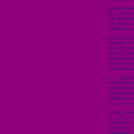
國債期貨從醞釀
備，在多個中央
府及相關監管機
迎來上市交易。
映着客觀條件的
宏觀背景是國家
幣政策穩健。今
破25萬億元人
新能源、人工智
球影響力的產業
實質的人民幣跨
岸市場的管理需
此外，地緣政局
外投資者對長期
債券通是境外投
佔總體交易份額
中國債券規模，
幣，比九年前債
正因為建立長期
配。三年前，在
出了利率互換通
民幣利率風險。
一塊關鍵拼圖：