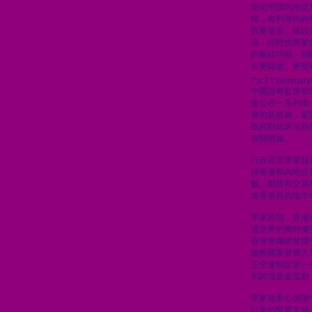
簡化申請內地從
疇，有利海內外
質量發展、建設
遇，同時也將鞏
的樞紐功能。相
在更開放、更堅
\";s:7:\"summary\
中國證券監督管
會公布一系列進
展的新措施，鞏
政府對此表示熱
有關措施。
行政長官李家超
持香港和內地企
數、期貨和交易
進香港與內地市
李家超指，香港
通世界的獨特優
香港會繼續發揮
服務國家發展大
正全速制定第一
和跨境資金流動
李家超衷心感謝
以來的堅實支持