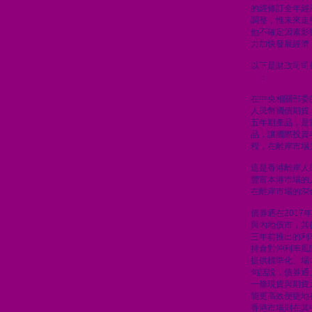
的經修訂全年經
調整，惟未來走
他不確定因素影
力加快發展經濟
以下是財政司司
章
：
在中央相關部委
人民幣國債期貨
五年期產品，是
品，讓國際投資
程，在離岸市場
這是香港離岸人
豐富本港巿場的
在離岸市場的深
債券通在201
與內地債市，其
三年前推出的利
持倉對沖利率風
提供標準化、場
句話說，債券通
一條現貨與期貨
能更高效便捷地
香港市場則在其