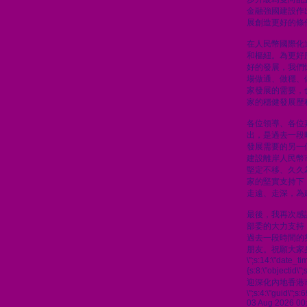
金融強國建設作
展創造更好的條
在人民幣國際化
和樞紐。為更好
好的發展，我們
場做通、做穩、
家發展的需要，
家的穩健發展歷
各位領導、各位
出，是過去一段
發展需要的另一
建設離岸人民幣
堅定不移、久久
家的堅實支持下
走遠、走深，為
最後，我再次感
部委的大力支持
過去一段時間的
朋友。祝願大家
\";s:14:\"date_t
{s:8:\"objectid\
迎深化內地香港
\";s:4:\"guid\"
03 Aug 2026 00