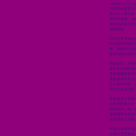
+0800\";s:11:\"de
中國證券監督管
會公布一系列進
展的新措施，鞏
政府對此表示熱
有關措施。
行政長官李家超
持香港和內地企
數、期貨和交易
進香港與內地市
李家超指，香港
通世界的獨特優
香港會繼續發揮
服務國家發展大
正全速制定第一
和跨境資金流動
李家超衷心感謝
以來的堅實支持
的競爭力，進一
服務國家金融高
遠發展作出貢獻
財政司司長陳茂
交易所買賣基金