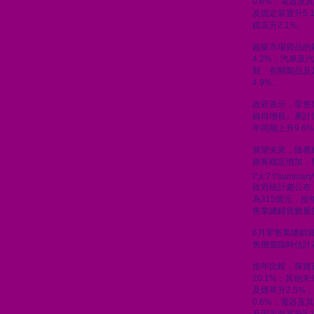
0.6%；電器及
及固定裝置升5.
鏡店升2.1%。
超級市場貨品的
4.2%；汽車及汽
類、有關製品及
4.9%。
政府表示，零售
錄得增長。累計
年同期上升9.6
展望未來，隨着
旅客穩定增加，
\";s:7:\"summary\
政府統計處公布
為315億元，按
售業總銷貨數量的
6月零售業總銷貨
售價值臨時估計為
按年比較，珠寶
20.1%；其他
及煙草升2.5%
0.6%；電器及