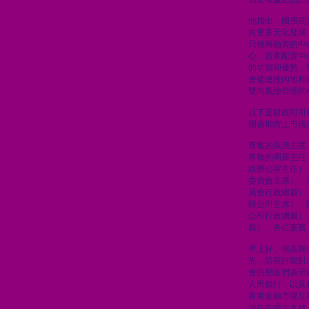
他指出，國債期
向更多元化發展
只做籌融資的中
心、資產配置中
的功能和優勢，
會從連接內地和
雙向風險管理的
以下是財政司司
國債期貨上市儀
尊敬的吳清主席
尊敬的周霽主任
絡辦公室主任）
委員會主席）、
員會行政總裁）
限公司主席）、
公司行政總裁）
裁）、各位嘉賓
早上好。很高興
先，請容許我對
會的朋友們表示
人民銀行，以及
香港金融市場互
地位的鼎力支持