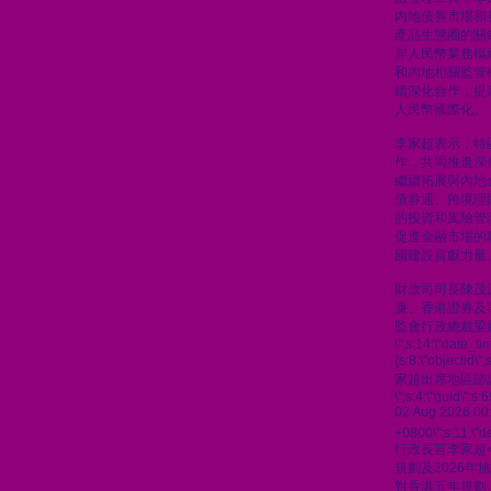
內地債券市場和
產品生態圈的關
岸人民幣業務樞
和內地相關監管
續深化合作，提
人民幣國際化。
李家超表示，特
作，共同推進深
繼續拓展與內地
債券通、跨境理
的投資和風險管
促進金融市場的
國建設貢獻力量
財政司司長陳茂
濂、香港證券及
監會行政總裁梁
\";s:14:\"date_t
{s:8:\"objectid\
家超出席地區諮
\";s:4:\"guid\"
02 Aug 2026 00
+0800\";s:11:\"de
行政長官李家超
規劃及2026
對香港五年規劃