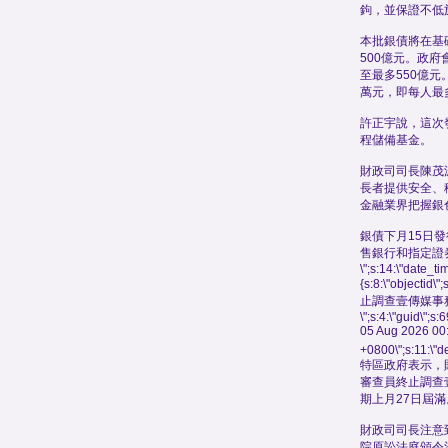
鉤，並保證不低於
本批銀債將在基
500億元。政
至最多550億元
萬元，即每人最
許正宇說，這次
程儲備基金。
財政司司長陳茂
長者提供安全、
金融業界把握銀
銀債下月15日
售銀行和指定證
\";s:14:\"date_t
{s:8:\"objectid\
止調查壹傳媒事
\";s:4:\"guid\"
05 Aug 2026 00
+0800\";s:11:\"de
特區政府表示，
審查員終止調查
期上月27日屆滿
財政司司長注意到
院原訟法庭頒令