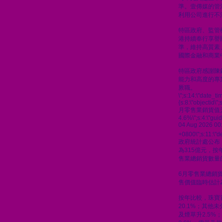
準。壹傳媒的管
利用公司進行不
特區政府、監管
港持續奉行享譽
準，維持高質素
國際金融和商業
特區政府感謝陳
能力和高度的專
厥職。
\";s:14:\"date_t
{s:8:\"objectid\"
月零售業銷貨值
4.6%\";s:4:\"gu
04 Aug 2026 00
+0800\";s:11:\"de
政府統計處公布
為315億元，按
售業總銷貨數量的
6月零售業總銷貨
售價值臨時估計為
按年比較，珠寶
20.1%；其他
及煙草升2.5%