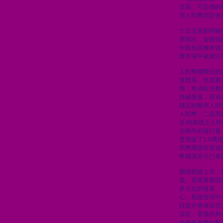
交易、可定價的
岸人民幣固定收
十五五規劃明確
席指出，金融強
中就包括擁有強
匯市場中被廣泛
人民幣國際化的
算體系，也需要
態，形成較完整
持續發展，香港
穩定的離岸人民
人民幣；二是高
近48萬億元人
去兩年的發行量
更突破了1.6
民幣國債所形成
幣國債至今已累計
國債期貨上市，
義。香港要鞏固
多元化的發展，
心、風險管理中
好提升香港這些
深化，香港的角
步升級為雙向配