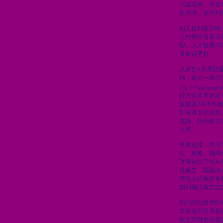
不論渠務、突發
化管理，並可利
他又提到要加快
土地房屋發展項
型、人才發展均
發展得更好。
政府自6月展開
詢，過去一個月
\";s:7:\"summary\
行政長官李家超
規劃及2026
對香港五年規劃
建議。諮詢會在
出席。
李家超說，香港
向、策略、指導
政報告除了每年
度報告，匯報政
情況交代施政重
劃和施政報告諮
地區諮詢會歷時
李家超和司局長
快北部都會區建