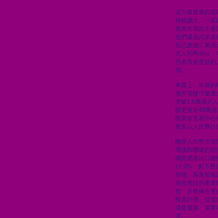
這升級發展的底
持續擴大。一直
債券市場的主要
他們通過此渠道
底已超過三萬億元
元人民幣相比，
代表投資意欲的
加。
事實上，本港的
債市場發行量過
突破1.6萬億
額更接近48萬
際黃金交易中心
更多以人民幣計
離岸人民幣市場
增強和穩健的經
物貿易進出口總
16.9%，創下
智能、具身智能
領先地位的產業
作，必然催生更
投資計價；從資
深化發展，需要
撐。