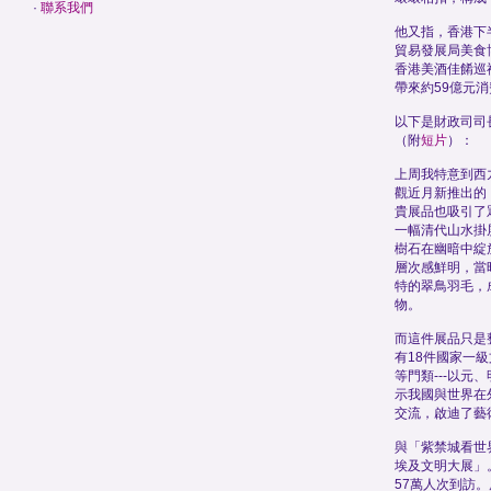
·
聯系我們
他又指，香港下
貿易發展局美食
香港美酒佳餚巡
帶來約59億元
以下是財政司司
（附
短片
）：
上周我特意到西
觀近月新推出的
貴展品也吸引了
一幅清代山水掛
樹石在幽暗中綻
層次感鮮明，當
特的翠鳥羽毛，
物。
而這件展品只是
有18件國家一
等門類---以元
示我國與世界在
交流，啟迪了藝
與「紫禁城看世
埃及文明大展」
57萬人次到訪