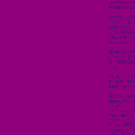
6月零售業總銷貨
售價值臨時估計為
按年比較，珠寶
20.1%；其他
及煙草升2.5%
0.6%；電器及
及固定裝置升5.
鏡店升2.1%。
超級市場貨品的
4.2%；汽車及汽
類、有關製品及
4.9%。
政府表示，零售
錄得增長。累計
年同期上升9.6
展望未來，隨着
旅客穩定增加，
\";s:14:\"date_t
{s:8:\"objectid\
茂波：國債期貨
\";s:4:\"guid\"
03 Aug 2026 00
+0800\";s:11:\"de