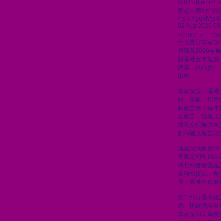
{s:8:\"objectid\
家超出席地區諮
\";s:4:\"guid\"
02 Aug 2026 00
+0800\";s:11:\"de
行政長官李家超
規劃及2026
對香港五年規劃
建議。諮詢會在
出席。
李家超說，香港
向、策略、指導
政報告除了每年
度報告，匯報政
情況交代施政重
劃和施政報告諮
地區諮詢會歷時
李家超和司局長
快北部都會區建
金融和貿易；創
展；區域合作發
第二部分是小組
繞「拼經濟謀發
李家超和司局長