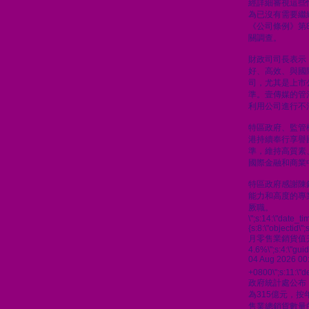
經詳細審視這些
為已沒有需要繼
《公司條例》第8
關調查。
財政司司長表示
好、高效、與國
司，尤其是上市
準。壹傳媒的管
利用公司進行不
特區政府、監管
港持續奉行享譽
準，維持高質素
國際金融和商業
特區政府感謝陳
能力和高度的專
厥職。
\";s:14:\"date_t
{s:8:\"objectid\"
月零售業銷貨值
4.6%\";s:4:\"gu
04 Aug 2026 00
+0800\";s:11:\"de
政府統計處公布
為315億元，按
售業總銷貨數量的