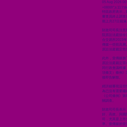
05 Aug 2026 00
+0800\";s:11:\"de
特區政府表示，
審查員終止調查
期上月27日屆滿
財政司司長注意到
院原訟法庭頒令
合交易所2023
傳媒一些前高層人
原訟法庭裁定危
此外，壹傳媒旗
原訟法庭裁定罪
同行政會議根據
項條文）條例》
後即告解散。
經詳細審視這些
為已沒有需要繼
《公司條例》第8
關調查。
財政司司長表示
好、高效、與國
司，尤其是上市
準。壹傳媒的管