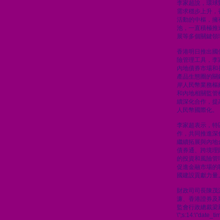
李家超說，環球
需求穩步上升，
活動的中樞，擁
池，一直積極推
展等多個關鍵領
香港明日推出國
險管理工具，李
內地債券市場和
產品生態圈的關
岸人民幣業務樞
和內地相關監管
續深化合作，提
人民幣國際化。
李家超表示，特
作，共同推進深
繼續拓展與內地
債券通、跨境理
的投資和風險管
促進金融市場的
國建設貢獻力量
財政司司長陳茂
濂、香港證券及
監會行政總裁梁
\";s:14:\"date_t