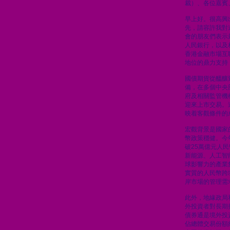
裁）、各位嘉賓
早上好。很高興
先，請容許我對
會的朋友們表示
人民銀行，以及
香港金融市場互
地位的鼎力支持
國債期貨從醞釀
備，在多個中央
府及相關監管機
迎來上市交易。
映着客觀條件的
宏觀背景是國家
幣政策穩健。今
破25萬億元人
新能源、人工智
球影響力的產業
實質的人民幣跨
岸市場的管理需
此外，地緣政局
外投資者對長期
債券通是境外投
佔總體交易份額