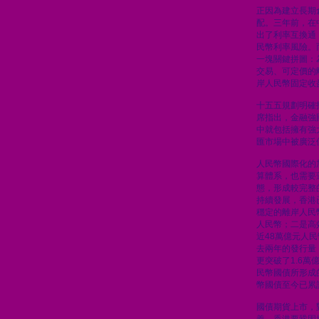
正因為建立長期
配。三年前，在
出了利率互換通
民幣利率風險。
一塊關鍵拼圖：
交易、可定價的
岸人民幣固定收
十五五規劃明確
席指出，金融強
中就包括擁有強
匯市場中被廣泛
人民幣國際化的
算體系，也需要
態，形成較完整
持續發展，香港
穩定的離岸人民
人民幣；二是高
近48萬億元人
去兩年的發行量
更突破了1.6
民幣國債所形成
幣國債至今已累計
國債期貨上市，