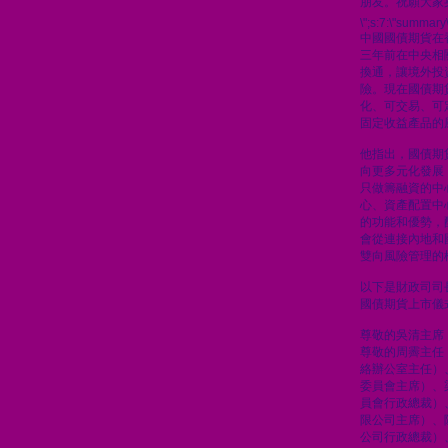
朋友。祝願大家
\";s:7:\"summary\
中國國債期貨在
三年前在中央相
換通，讓境外投
險。現在國債期
化、可交易、可
固定收益產品的
他指出，國債期
向更多元化發展
只做籌融資的中
心、資產配置中
的功能和優勢，
會從連接內地和
雙向風險管理的
以下是財政司司
國債期貨上市儀
尊敬的吳清主席
尊敬的周霽主任
絡辦公室主任）
委員會主席）、
員會行政總裁）
限公司主席）、
公司行政總裁）