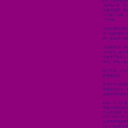
\";s:7:\"summary\
政府推出新一批
港居民認購。銀
不少於4.25厘
下午2時。
財經事務及庫務
新一批銀債每六
鉤，並保證不低於
本批銀債將在基
500億元。政
至最多550億元
萬元，即每人最
許正宇說，這次
程儲備基金。
財政司司長陳茂
長者提供安全、
金融業界把握銀
銀債下月15日
售銀行和指定證
\";s:14:\"date_t
{s:8:\"objectid\
止調查壹傳媒事
\";s:4:\"guid\"