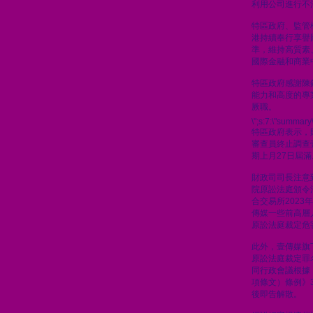
利用公司進行不
特區政府、監管
港持續奉行享譽
準，維持高質素
國際金融和商業
特區政府感謝陳
能力和高度的專
厥職。
\";s:7:\"summary\
特區政府表示，
審查員終止調查
期上月27日屆滿
財政司司長注意到
院原訟法庭頒令
合交易所2023
傳媒一些前高層人
原訟法庭裁定危
此外，壹傳媒旗
原訟法庭裁定罪
同行政會議根據
項條文）條例》
後即告解散。