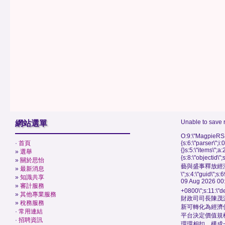
Unable to save 
網站選單
O:9:\"MagpieRSS
·
首頁
{s:6:\"parser\";i:
{}s:5:\"items\";a:
»
選舉
{s:8:\"objectid\
»
關於思怡
藝與盛事釋放經
»
最新消息
\";s:4:\"guid\"
»
知識共享
09 Aug 2026 00
»
審計服務
+0800\";s:11:\"de
»
其他專業服務
財政司司長陳茂
»
稅務服務
新可轉化為經濟
·
常用連結
平台決定價值規
·
招聘資訊
環環相扣，構成