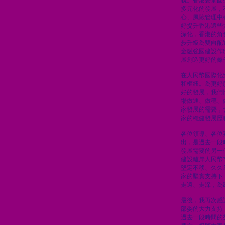
義。香港要鞏固
多元化的發展，
心、風險管理中
好提升香港這些
深化，香港的角
步升級為雙向配
金融強國建設作
展創造更好的條
在人民幣國際化
和樞紐。為更好
好的發展，我們
場做通、做穩、
家發展的需要，
家的穩健發展歷
各位領導、各位
出，是過去一段
發展需要的另一
建設離岸人民幣
堅定不移、久久
家的堅實支持下
走遠、走深，為
最後，我再次感
部委的大力支持
過去一段時間的