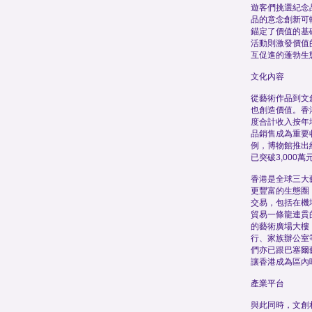
遊客們挑選紀念
品的意念創新可
錨定了價值的基
活動則激發價值
互促進的蓬勃生
文化內容
從藝術作品到文
也創造價值。香
度合計收入按年
品銷售成為重要
例，博物館推出
已突破3,000萬
香港是全球三大
更豐富的生態圈
交易，包括在機
貿易一條龍連貫
的藝術廣場大樓
行、家族辦公室
們亦已跟巴塞爾
讓香港成為區內
產業平台
與此同時，文創