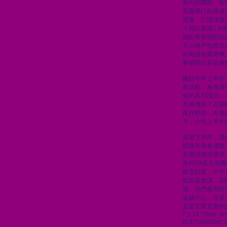
面向的聯動。緊
育園舉行的香港足
迴賽，三場球賽
入預計超過1.
例如有啟德附近
不少商戶也推出
出奇謀拓展商機
事期間在多區推
總結今年上半年，
事活動，為香港
值約為33億元
本港增添了正面
良好勢頭，本港
月，今年上半年的
展望下半年，我
貿發局美食博覽
美酒佳餚巡禮等
來約59億元消
留意的是，今年
政部長會議，屆
港。我們會用好
金融中心，亦是
宜居宜業宜遊的
\";s:14:\"date_t
{s:8:\"objectid\