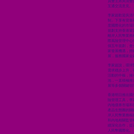
員會主席吳清會
互通交流意見。
李家超歡迎吳清
制」下享有背靠
度國際化的市場
規劃支持香港鞏
離岸人民幣業務
際風險管理中心
個五年規劃，會
家發展機遇，持
展，服務國家金
李家超說，環球
需求穩步上升，
活動的中樞，擁
池，一直積極推
展等多個關鍵領
香港明日推出國
險管理工具，李
內地債券市場和
產品生態圈的關
岸人民幣業務樞
和內地相關監管
續深化合作，提
人民幣國際化。