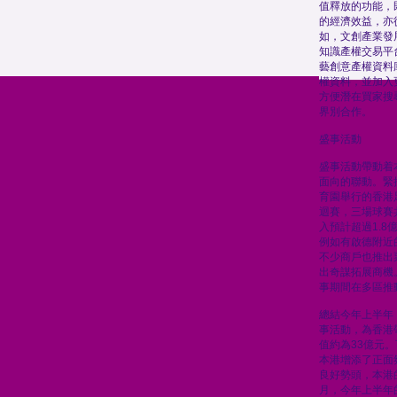
值釋放的功能，
的經濟效益，亦
如，文創產業發
知識產權交易平
藝創意產權資料
權資料，並加入
方便潛在買家搜
界別合作。
盛事活動
盛事活動帶動着
面向的聯動。緊
育園舉行的香港足
迴賽，三場球賽
入預計超過1.
例如有啟德附近
不少商戶也推出
出奇謀拓展商機
事期間在多區推
總結今年上半年，
事活動，為香港
值約為33億元
本港增添了正面
良好勢頭，本港
月，今年上半年的