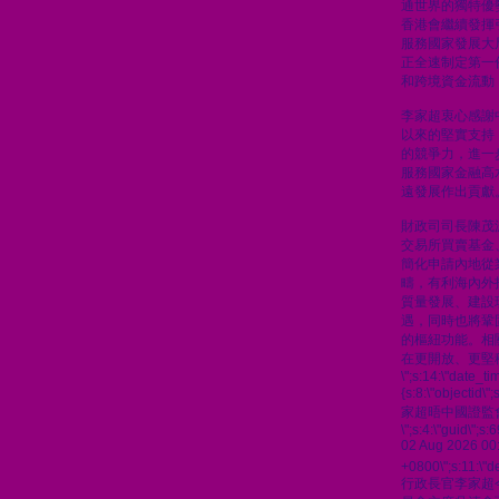
通世界的獨特優
香港會繼續發揮
服務國家發展大
正全速制定第一
和跨境資金流動
李家超衷心感謝
以來的堅實支持
的競爭力，進一
服務國家金融高
遠發展作出貢獻
財政司司長陳茂
交易所買賣基金
簡化申請內地從
疇，有利海內外
質量發展、建設
遇，同時也將鞏
的樞紐功能。相
在更開放、更堅
\";s:14:\"date_t
{s:8:\"objectid\
家超晤中國證監
\";s:4:\"guid\"
02 Aug 2026 00
+0800\";s:11:\"de
行政長官李家超