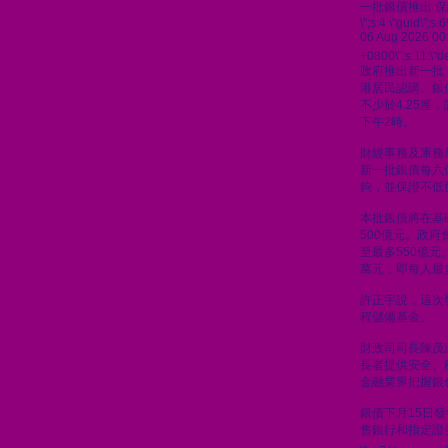
一批銀債推出 保
\";s:4:\"guid\"
06 Aug 2026 00
+0800\";s:11:\"de
政府推出新一批
港居民認購。銀
不少於4.25厘
下午2時。
財經事務及庫務
新一批銀債每六
鉤，並保證不低於
本批銀債將在基
500億元。政
至最多550億元
萬元，即每人最
許正宇說，這次
程儲備基金。
財政司司長陳茂
長者提供安全、
金融業界把握銀
銀債下月15日
售銀行和指定證