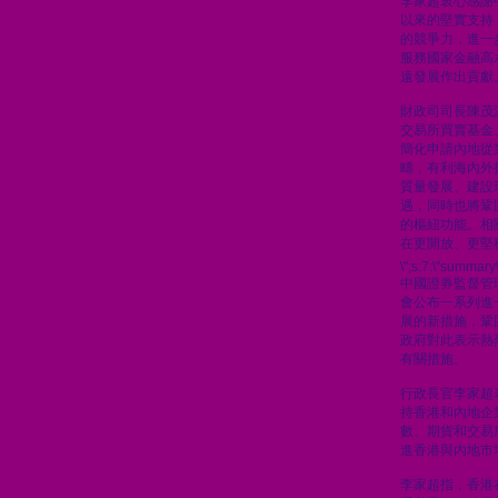
李家超衷心感謝
以來的堅實支持
的競爭力，進一
服務國家金融高
遠發展作出貢獻
財政司司長陳茂
交易所買賣基金
簡化申請內地從
疇，有利海內外
質量發展、建設
遇，同時也將鞏
的樞紐功能。相
在更開放、更堅
\";s:7:\"summary\
中國證券監督管
會公布一系列進
展的新措施，鞏
政府對此表示熱
有關措施。
行政長官李家超
持香港和內地企
數、期貨和交易
進香港與內地市
李家超指，香港