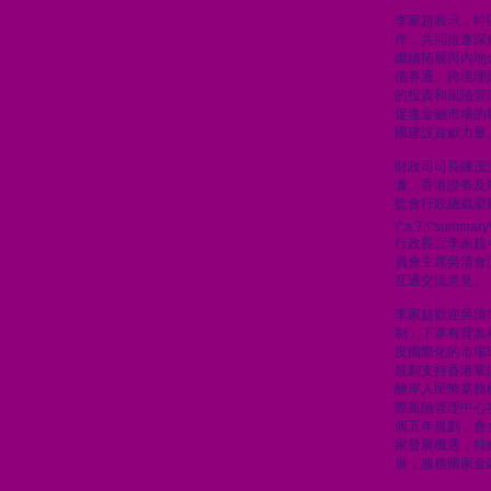
李家超表示，特
作，共同推進深
繼續拓展與內地
債券通、跨境理
的投資和風險管
促進金融市場的
國建設貢獻力量
財政司司長陳茂
濂、香港證券及
監會行政總裁梁
\";s:7:\"summary\
行政長官李家超
員會主席吳清會
互通交流意見。
李家超歡迎吳清
制」下享有背靠
度國際化的市場
規劃支持香港鞏
離岸人民幣業務
際風險管理中心
個五年規劃，會
家發展機遇，持
展，服務國家金