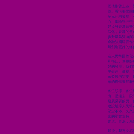
國債期貨上市，
義。香港要鞏固
多元化的發展，
心、風險管理中
好提升香港這些
深化，香港的角
步升級為雙向配
金融強國建設作
展創造更好的條
在人民幣國際化
和樞紐。為更好
好的發展，我們
場做通、做穩、
家發展的需要，
家的穩健發展歷
各位領導、各位
出，是過去一段
發展需要的另一
建設離岸人民幣
堅定不移、久久
家的堅實支持下
走遠、走深，為
最後，我再次感