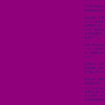
6月零售業總銷貨
售價值臨時估計為
按年比較，珠寶
20.1%；其他
及煙草升2.5%
0.6%；電器及
及固定裝置升5.
鏡店升2.1%。
超級市場貨品的
4.2%；汽車及汽
類、有關製品及
4.9%。
政府表示，零售
錄得增長。累計
年同期上升9.6
展望未來，隨着
旅客穩定增加，
\";s:7:\"summary\
政府統計處公布
為315億元，按
售業總銷貨數量的