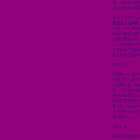
例，博物館推出
已突破3,000萬
香港是全球三大
更豐富的生態圈
交易，包括在機
貿易一條龍連貫
的藝術廣場大樓
行、家族辦公室
們亦已跟巴塞爾
讓香港成為區內
產業平台
與此同時，文創
值釋放的功能，
的經濟效益，亦
如，文創產業發
知識產權交易平
藝創意產權資料
權資料，並加入
方便潛在買家搜
界別合作。
盛事活動
盛事活動帶動着