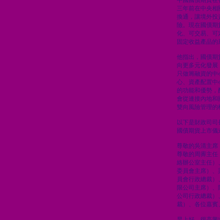
中國國債期貨在
三年前在中央相
換通，讓境外投
險。現在國債期
化、可交易、可
固定收益產品的
他指出，國債期
向更多元化發展
只做籌融資的中
心、資產配置中
的功能和優勢，
會從連接內地和
雙向風險管理的
以下是財政司司
國債期貨上市儀
尊敬的吳清主席
尊敬的周霽主任
絡辦公室主任）
委員會主席）、
員會行政總裁）
限公司主席）、
公司行政總裁）
裁）、各位嘉賓
早上好。很高興