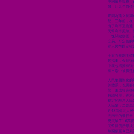
中國債券規模，
幣，比九年前債
正因為建立長期
配。三年前，在
出了利率互換通
民幣利率風險。
一塊關鍵拼圖：
交易、可定價的
岸人民幣固定收
十五五規劃明確
席指出，金融強
中就包括擁有強
匯市場中被廣泛
人民幣國際化的
算體系，也需要
態，形成較完整
持續發展，香港
穩定的離岸人民
人民幣；二是高
近48萬億元人
去兩年的發行量
更突破了1.6
民幣國債所形成
幣國債至今已累計