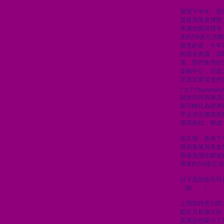
展望下半年，我
貿發局美食博覽
美酒佳餚巡禮等
來約59億元消
留意的是，今年
政部長會議，屆
港。我們會用好
金融中心，亦是
宜居宜業宜遊的
\";s:7:\"summary\
財政司司長陳茂
新可轉化為經濟
平台決定價值規
環環相扣，構成
他又指，香港下
貿易發展局美食
香港美酒佳餚巡
帶來約59億元
以下是財政司司
（附
短片
）：
上周我特意到西
觀近月新推出的
貴展品也吸引了