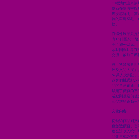
一幅清代山水掛
樹石在幽暗中綻
層次感鮮明，當
特的翠鳥羽毛，
物。
而這件展品只是
有18件國家一
等門類---以元
示我國與世界在
交流，啟迪了藝
與「紫禁城看世
埃及文明大展」
57萬人次到訪
遊客們挑選紀念
品的意念創新可
錨定了價值的基
活動則激發價值
互促進的蓬勃生
文化內容
從藝術作品到文
也創造價值。香
度合計收入按年
品銷售成為重要