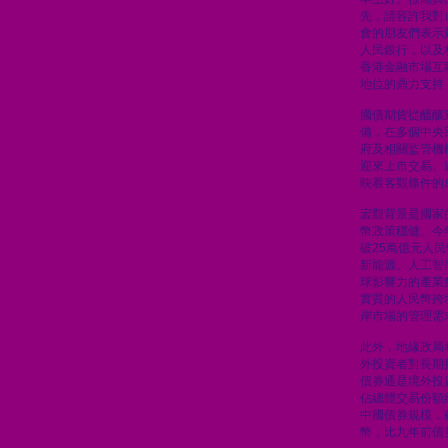
先，請容許我對
會的朋友們表示
人民銀行，以及
香港金融市場互
地位的鼎力支持
國債期貨從醞釀
備，在多個中央
府及相關監管機
迎來上市交易。
映着客觀條件的
宏觀背景是國家
幣政策穩健。今
破25萬億元人
新能源、人工智
球影響力的產業
實質的人民幣跨
岸市場的管理需
此外，地緣政局
外投資者對長期
債券通是境外投
佔總體交易份額
中國債券規模，
幣，比九年前債