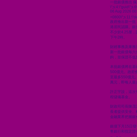
一批銀債推出 保
\";s:4:\"guid\"
06 Aug 2026 00
+0800\";s:11:\"de
政府推出新一批
港居民認購。銀
不少於4.25厘
下午2時。
財經事務及庫務
新一批銀債每六
鉤，並保證不低於
本批銀債將在基
500億元。政
至最多550億元
萬元，即每人最
許正宇說，這次
程儲備基金。
財政司司長陳茂
長者提供安全、
金融業界把握銀
銀債下月15日
售銀行和指定證