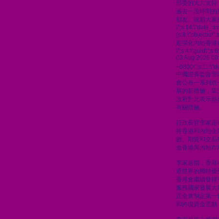
部委的大力支持
過去一段時間的
朋友。祝願大家
\";s:14:\"date_t
{s:8:\"objectid\
迎深化內地香港
\";s:4:\"guid\"
03 Aug 2026 00
+0800\";s:11:\"de
中國證券監督管
會公布一系列進
展的新措施，鞏
政府對此表示熱
有關措施。
行政長官李家超
持香港和內地企
數、期貨和交易
進香港與內地市
李家超指，香港
通世界的獨特優
香港會繼續發揮
服務國家發展大
正全速制定第一
和跨境資金流動