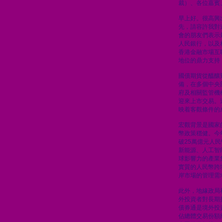
裁）、各位嘉賓
早上好。很高興
先，請容許我對
會的朋友們表示
人民銀行，以及
香港金融市場互
地位的鼎力支持
國債期貨從醞釀
備，在多個中央
府及相關監管機
迎來上市交易。
映着客觀條件的
宏觀背景是國家
幣政策穩健。今
破25萬億元人
新能源、人工智
球影響力的產業
實質的人民幣跨
岸市場的管理需
此外，地緣政局
外投資者對長期
債券通是境外投
佔總體交易份額