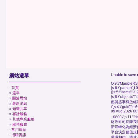
Unable to save 
網站選單
O:9:\"MagpieRSS
·
首頁
{s:6:\"parser\";i:
{}s:5:\"items\";a:
»
選舉
{s:8:\"objectid\
»
關於思怡
藝與盛事釋放經
»
最新消息
\";s:4:\"guid\"
»
知識共享
09 Aug 2026 00
»
審計服務
+0800\";s:11:\"de
»
其他專業服務
財政司司長陳茂
»
稅務服務
新可轉化為經濟
·
常用連結
平台決定價值規
·
招聘資訊
環環相扣，構成