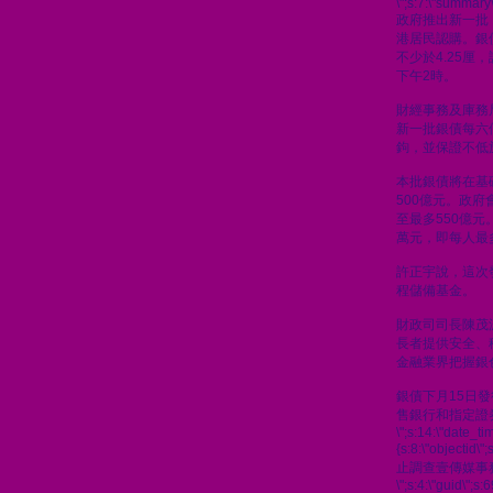
\";s:7:\"summary\
政府推出新一批
港居民認購。銀
不少於4.25厘
下午2時。
財經事務及庫務
新一批銀債每六
鉤，並保證不低於
本批銀債將在基
500億元。政
至最多550億元
萬元，即每人最
許正宇說，這次
程儲備基金。
財政司司長陳茂
長者提供安全、
金融業界把握銀
銀債下月15日
售銀行和指定證
\";s:14:\"date_t
{s:8:\"objectid\
止調查壹傳媒事
\";s:4:\"guid\"