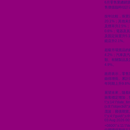
6月零售業總銷貨
售價值臨時估計為
按年比較，珠寶
20.1%；其他
及煙草升2.5%
0.6%；電器及
及固定裝置升5.
鏡店升2.1%。
超級市場貨品的
4.2%；汽車及汽
類、有關製品及
4.9%。
政府表示，零售
錄得增長。累計
年同期上升9.6
展望未來，隨着
旅客穩定增加，
\";s:14:\"date_t
{s:8:\"objectid\
茂波：國債期貨
\";s:4:\"guid\"
03 Aug 2026 00
+0800\";s:11:\"de