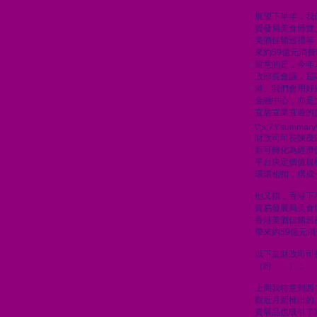
展望下半年，我
貿發局美食博覽
美酒佳餚巡禮等
來約59億元消
留意的是，今年
政部長會議，屆
港。我們會用好
金融中心，亦是
宜居宜業宜遊的
\";s:7:\"summary\
財政司司長陳茂
新可轉化為經濟
平台決定價值規
環環相扣，構成
他又指，香港下
貿易發展局美食
香港美酒佳餚巡
帶來約59億元
以下是財政司司
（附
短片
）：
上周我特意到西
觀近月新推出的
貴展品也吸引了