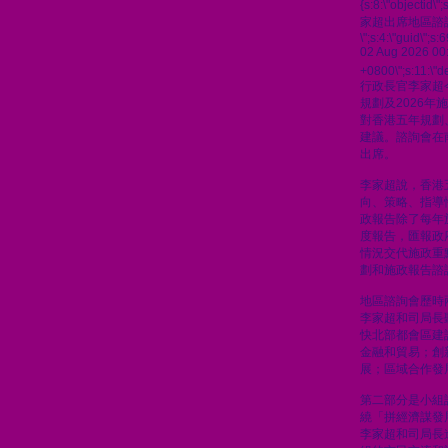
{s:8:\"objectid\
家超出席地區諮
\";s:4:\"guid\"
02 Aug 2026 00
+0800\";s:11:\"de
行政長官李家超
規劃及2026
對香港五年規劃
建議。諮詢會在
出席。
李家超說，香港
向、策略、指導
政報告除了每年
度報告，匯報政
情況交代施政重
劃和施政報告諮
地區諮詢會歷時
李家超和司局長
快北部都會區建
金融和貿易；創
展；區域合作發
第二部分是小組
繞「拼經濟謀發
李家超和司局長