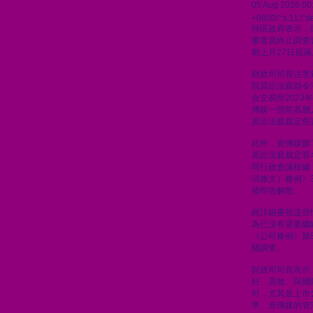
05 Aug 2026 00
+0800\";s:11:\"de
特區政府表示，
審查員終止調查
期上月27日屆滿
財政司司長注意到
院原訟法庭頒令
合交易所2023
傳媒一些前高層人
原訟法庭裁定危
此外，壹傳媒旗
原訟法庭裁定罪
同行政會議根據
項條文）條例》
後即告解散。
經詳細審視這些
為已沒有需要繼
《公司條例》第8
關調查。
財政司司長表示
好、高效、與國
司，尤其是上市
準。壹傳媒的管