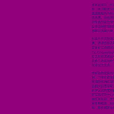
李家超表示，特
作，共同推進深
繼續拓展與內地
債券通、跨境理
的投資和風險管
促進金融市場的
國建設貢獻力量
財政司司長陳茂
濂、香港證券及
監會行政總裁梁
\";s:7:\"summary\
行政長官李家超
員會主席吳清會
互通交流意見。
李家超歡迎吳清
制」下享有背靠
度國際化的市場
規劃支持香港鞏
離岸人民幣業務
際風險管理中心
個五年規劃，會
家發展機遇，持
展，服務國家金