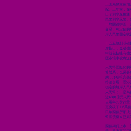
正因為建立長期
配。三年前，在
出了利率互換通
民幣利率風險。
一塊關鍵拼圖：
交易、可定價的
岸人民幣固定收
十五五規劃明確
席指出，金融強
中就包括擁有強
匯市場中被廣泛
人民幣國際化的
算體系，也需要
態，形成較完整
持續發展，香港
穩定的離岸人民
人民幣；二是高
近48萬億元人
去兩年的發行量
更突破了1.6
民幣國債所形成
幣國債至今已累計
國債期貨上市，