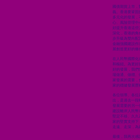
國債期貨上市，
義。香港要鞏固
多元化的發展，
心、風險管理中
好提升香港這些
深化，香港的角
步升級為雙向配
金融強國建設作
展創造更好的條
在人民幣國際化
和樞紐。為更好
好的發展，我們
場做通、做穩、
家發展的需要，
家的穩健發展歷
各位領導、各位
出，是過去一段
發展需要的另一
建設離岸人民幣
堅定不移、久久
家的堅實支持下
走遠、走深，為
最後，我再次感