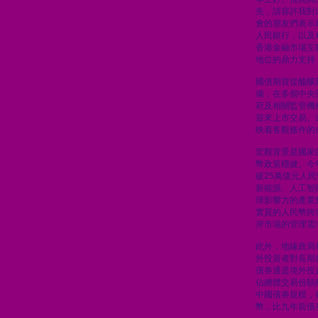
先，請容許我對
會的朋友們表示
人民銀行，以及
香港金融市場互
地位的鼎力支持
國債期貨從醞釀
備，在多個中央
府及相關監管機
迎來上市交易。
映着客觀條件的
宏觀背景是國家
幣政策穩健。今
破25萬億元人
新能源、人工智
球影響力的產業
實質的人民幣跨
岸市場的管理需
此外，地緣政局
外投資者對長期
債券通是境外投
佔總體交易份額
中國債券規模，
幣，比九年前債