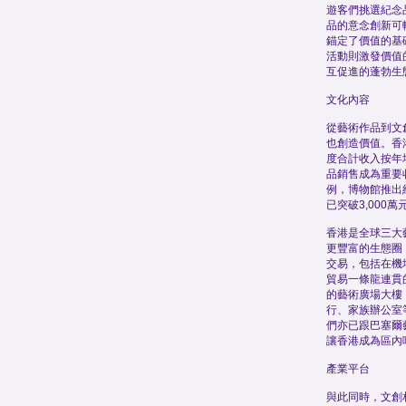
遊客們挑選紀念
品的意念創新可
錨定了價值的基
活動則激發價值
互促進的蓬勃生
文化內容
從藝術作品到文
也創造價值。香
度合計收入按年
品銷售成為重要
例，博物館推出
已突破3,000萬
香港是全球三大
更豐富的生態圈
交易，包括在機
貿易一條龍連貫
的藝術廣場大樓
行、家族辦公室
們亦已跟巴塞爾
讓香港成為區內
產業平台
與此同時，文創