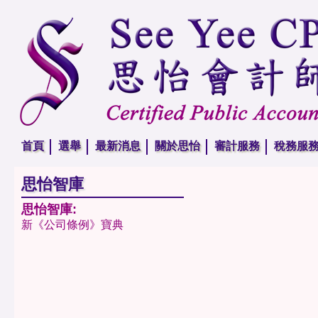
首頁
選舉
最新消息
關於思怡
審計服務
稅務服
思怡智庫
思怡智庫:
新《公司條例》寶典