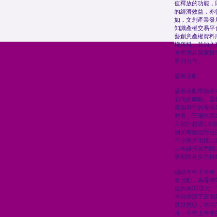
值釋放的功能，
的經濟效益，亦
如，文創產業發
知識產權交易平
藝創意產權資料
權資料，並加入
方便潛在買家搜
界別合作。
盛事活動
盛事活動帶動着
面向的聯動。緊
育園舉行的香港足
迴賽，三場球賽
入預計超過1.
例如有啟德附近
不少商戶也推出
出奇謀拓展商機
事期間在多區推
總結今年上半年，
事活動，為香港
值約為33億元
本港增添了正面
良好勢頭，本港
月，今年上半年的