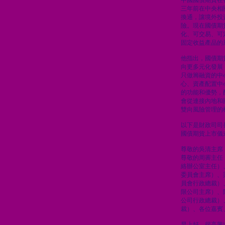
中國國債期貨在
三年前在中央相
換通，讓境外投
險。現在國債期
化、可交易、可
固定收益產品的
他指出，國債期
向更多元化發展
只做籌融資的中
心、資產配置中
的功能和優勢，
會從連接內地和
雙向風險管理的
以下是財政司司
國債期貨上市儀
尊敬的吳清主席
尊敬的周霽主任
絡辦公室主任）
委員會主席）、
員會行政總裁）
限公司主席）、
公司行政總裁）
裁）、各位嘉賓
早上好。很高興