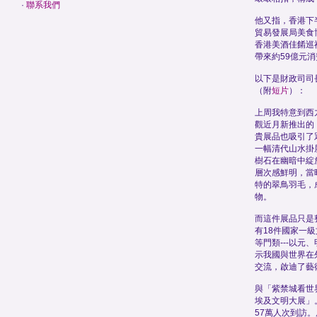
·
聯系我們
他又指，香港下
貿易發展局美食
香港美酒佳餚巡
帶來約59億元
以下是財政司司
（附
短片
）：
上周我特意到西
觀近月新推出的
貴展品也吸引了
一幅清代山水掛
樹石在幽暗中綻
層次感鮮明，當
特的翠鳥羽毛，
物。
而這件展品只是
有18件國家一
等門類---以元
示我國與世界在
交流，啟迪了藝
與「紫禁城看世
埃及文明大展」
57萬人次到訪