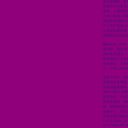
面向的聯動。緊
育園舉行的香港足
迴賽，三場球賽
入預計超過1.
例如有啟德附近
不少商戶也推出
出奇謀拓展商機
事期間在多區推
總結今年上半年，
事活動，為香港
值約為33億元
本港增添了正面
良好勢頭，本港
月，今年上半年的
展望下半年，我
貿發局美食博覽
美酒佳餚巡禮等
來約59億元消
留意的是，今年
政部長會議，屆
港。我們會用好
金融中心，亦是
宜居宜業宜遊的
\";s:14:\"date_t
{s:8:\"objectid\