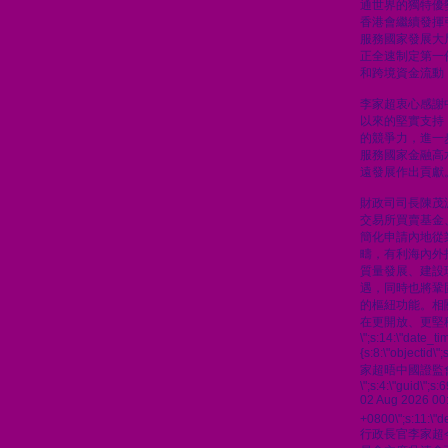
通世界的獨特優
香港會繼續發揮
服務國家發展大
正全速制定第一
和跨境資金流動
李家超衷心感謝
以來的堅實支持
的競爭力，進一
服務國家金融高
遠發展作出貢獻
財政司司長陳茂
交易所買賣基金
簡化申請內地從
疇，有利海內外
質量發展、建設
遇，同時也將鞏
的樞紐功能。相
在更開放、更堅
\";s:14:\"date_t
{s:8:\"objectid\
家超晤中國證監
\";s:4:\"guid\"
02 Aug 2026 00
+0800\";s:11:\"de
行政長官李家超