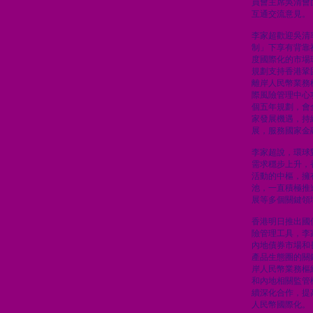
員會主席吳清會
互通交流意見。
李家超歡迎吳清
制」下享有背靠
度國際化的市場
規劃支持香港鞏
離岸人民幣業務
際風險管理中心
個五年規劃，會
家發展機遇，持
展，服務國家金
李家超說，環球
需求穩步上升，
活動的中樞，擁
池，一直積極推
展等多個關鍵領
香港明日推出國
險管理工具，李
內地債券市場和
產品生態圈的關
岸人民幣業務樞
和內地相關監管
續深化合作，提
人民幣國際化。