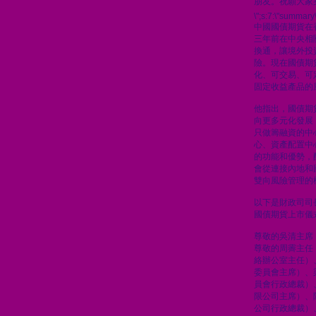
朋友。祝願大家
\";s:7:\"summary\
中國國債期貨在
三年前在中央相
換通，讓境外投
險。現在國債期
化、可交易、可
固定收益產品的
他指出，國債期
向更多元化發展
只做籌融資的中
心、資產配置中
的功能和優勢，
會從連接內地和
雙向風險管理的
以下是財政司司
國債期貨上市儀
尊敬的吳清主席
尊敬的周霽主任
絡辦公室主任）
委員會主席）、
員會行政總裁）
限公司主席）、
公司行政總裁）