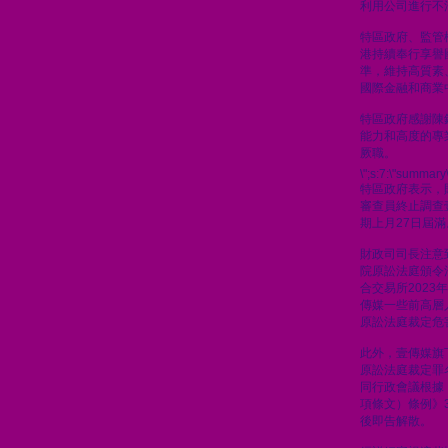
利用公司進行不
特區政府、監管
港持續奉行享譽
準，維持高質素
國際金融和商業
特區政府感謝陳
能力和高度的專
厥職。
\";s:7:\"summary\
特區政府表示，
審查員終止調查
期上月27日屆滿
財政司司長注意到
院原訟法庭頒令
合交易所2023
傳媒一些前高層人
原訟法庭裁定危
此外，壹傳媒旗
原訟法庭裁定罪
同行政會議根據
項條文）條例》
後即告解散。