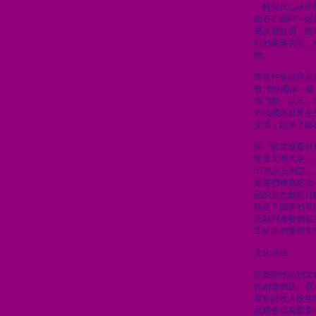
一幅清代山水掛
樹石在幽暗中綻
層次感鮮明，當
特的翠鳥羽毛，
物。
而這件展品只是
有18件國家一
等門類---以元
示我國與世界在
交流，啟迪了藝
與「紫禁城看世
埃及文明大展」
57萬人次到訪
遊客們挑選紀念
品的意念創新可
錨定了價值的基
活動則激發價值
互促進的蓬勃生
文化內容
從藝術作品到文
也創造價值。香
度合計收入按年
品銷售成為重要