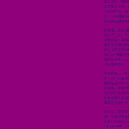
李家超說，環球
需求穩步上升，
活動的中樞，擁
池，一直積極推
展等多個關鍵領
香港明日推出國
險管理工具，李
內地債券市場和
產品生態圈的關
岸人民幣業務樞
和內地相關監管
續深化合作，提
人民幣國際化。
李家超表示，特
作，共同推進深
繼續拓展與內地
債券通、跨境理
的投資和風險管
促進金融市場的
國建設貢獻力量
財政司司長陳茂
濂、香港證券及
監會行政總裁梁
\";s:14:\"date_t