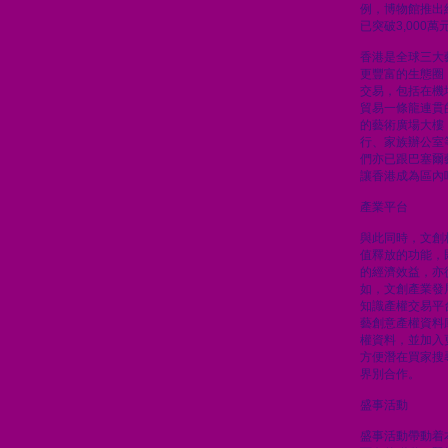
例，博物館推出
已突破3,000萬
香港是全球三大
更豐富的生態圈
交易，包括在機
貿易一條龍連貫
的藝術廣場大樓
行、家族辦公室
們亦已跟巴塞爾
讓香港成為區內
產業平台
與此同時，文創
值釋放的功能，
的經濟效益，亦
如，文創產業發
知識產權交易平
藝創意產權資料
權資料，並加入
方便潛在買家搜
界別合作。
盛事活動
盛事活動帶動着