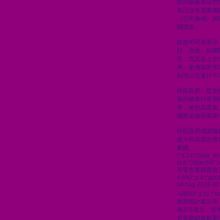
經詳細審視這些
為已沒有需要繼
《公司條例》第8
關調查。
財政司司長表示
好、高效、與國
司，尤其是上市
準。壹傳媒的管
利用公司進行不
特區政府、監管
港持續奉行享譽
準，維持高質素
國際金融和商業
特區政府感謝陳
能力和高度的專
厥職。
\";s:14:\"date_t
{s:8:\"objectid\"
月零售業銷貨值
4.6%\";s:4:\"gu
04 Aug 2026 00
+0800\";s:11:\"de
政府統計處公布
為315億元，按
售業總銷貨數量的