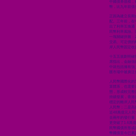
中國債券規模，
幣，比九年前債
正因為建立長期
配。三年前，在
出了利率互換通
民幣利率風險。
一塊關鍵拼圖：
交易、可定價的
岸人民幣固定收
十五五規劃明確
席指出，金融強
中就包括擁有強
匯市場中被廣泛
人民幣國際化的
算體系，也需要
態，形成較完整
持續發展，香港
穩定的離岸人民
人民幣；二是高
近48萬億元人
去兩年的發行量
更突破了1.6
民幣國債所形成
幣國債至今已累計