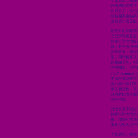
李家超衷心感謝
以來的堅實支持
的競爭力，進一
服務國家金融高
遠發展作出貢獻
財政司司長陳茂
交易所買賣基金
簡化申請內地從
疇，有利海內外
質量發展、建設
遇，同時也將鞏
的樞紐功能。相
在更開放、更堅
\";s:7:\"summary\
中國證券監督管
會公布一系列進
展的新措施，鞏
政府對此表示熱
有關措施。
行政長官李家超
持香港和內地企
數、期貨和交易
進香港與內地市
李家超指，香港