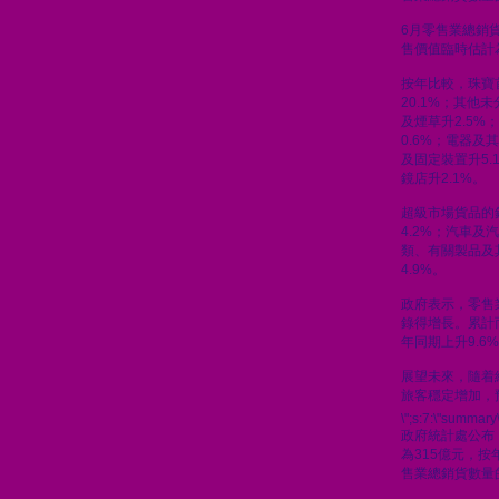
6月零售業總銷貨
售價值臨時估計為
按年比較，珠寶
20.1%；其他
及煙草升2.5%
0.6%；電器及
及固定裝置升5.
鏡店升2.1%。
超級市場貨品的
4.2%；汽車及汽
類、有關製品及
4.9%。
政府表示，零售
錄得增長。累計
年同期上升9.6
展望未來，隨着
旅客穩定增加，
\";s:7:\"summary\
政府統計處公布
為315億元，按
售業總銷貨數量的