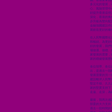
義。香港要鞏固
多元化的發展，
心、風險管理中
好提升香港這些
深化，香港的角
步升級為雙向配
金融強國建設作
展創造更好的條
在人民幣國際化
和樞紐。為更好
好的發展，我們
場做通、做穩、
家發展的需要，
家的穩健發展歷
各位領導、各位
出，是過去一段
發展需要的另一
建設離岸人民幣
堅定不移、久久
家的堅實支持下
走遠、走深，為
最後，我再次感
部委的大力支持
過去一段時間的