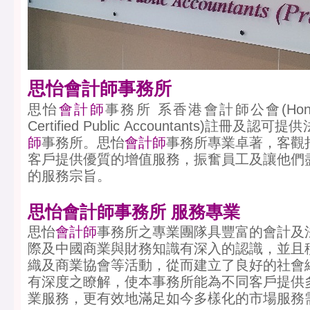
思怡會計師事務所
思怡
會計師
事務所 系香港會計師公會(Hong Kong
Certified Public Accountants)註冊及認可提
師
事務所。思怡
會計師
事務所專業卓著，客觀
客戶提供優質的增值服務，振奮員工及讓他們
的服務宗旨。
思怡會計師事務所 服務專業
思怡
會計師
事務所之專業團隊具豐富的會計及
際及中國商業與財務知識有深入的認識，並且
織及商業協會等活動，從而建立了良好的社會
有深度之瞭解，使本事務所能為不同客戶提供
業服務，更有效地滿足如今多樣化的市場服務